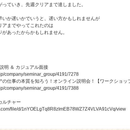
がっていき、先週クリアまで達しました。
早いか遅いかでいうと、遅い方かもしれませんが
リアまでやってこれたのは
ジがあったからかもしれません。
社説明 ＆ カジュアル面接
r.jp/company/seminar_group/4191/7278
アの仕事の本質を知ろう！オンライン説明会！【ワークショッ
r.jp/company/seminar_group/4191/7388
onのカルチャー
ogle.com/file/d/1nYOELgTq8R8zImEB78WZ7Z4VLVA91cVq/view