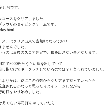
onの梓 比呂です。
級コースをクリアしました。
ブラウザのタイピングゲームです。
play.html
ース」はクリア出来て当然!!となっており
きませんでした。
いうのは最後のスコア判定で、損を出さない事となります。
定で8000円分ぐらい損を出していて
差し指だけでキータッチしているのでは？と言われていました
ちよりかは、逆にこの点数からクリアまで持っていったら
見直されるかなっと思ったりとイメージしながら
寿司打をやり始めました。
四か月ぐらい寿司打をやっていたら