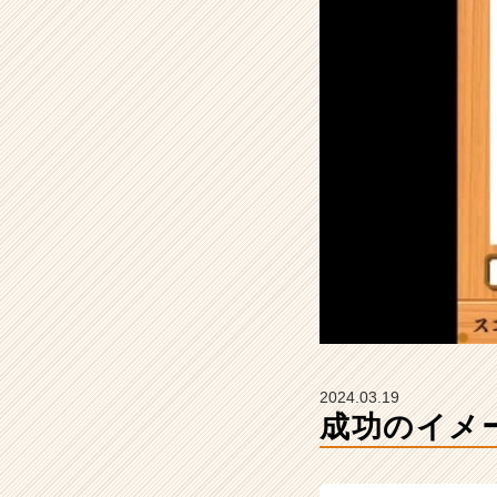
社
Z
E
N
I
n
t
e
g
r
a
t
i
o
n
の
タ
2024.03.19
イ
成功のイメ
ム
ラ
イ