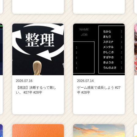
2026.07.16
2026.07.14
【雑談】決断するって難し
ゲーム感覚で成長しよう #27
い。 #27卒 #28卒
卒 #28卒