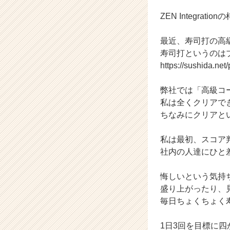
ン】
|
ZEN Integrati
ベ
ン
最近、寿司打の高
チ
寿司打というのは
ャ
https://sushida.net/
ー・
成
長
弊社では「高級コ
企
私は全くクリアで
業
ちなみにクリアと
か
ら
私は最初、スコア判
ス
社内の人達にひと
カ
ウ
ト
悔しいという気持
が
盛り上がったり、
届
毎日ちょくちょく
く
就
1日3回を目標に
活