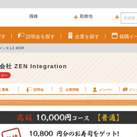
探す
説明会を
探す
企業を
探す
就職
イ
ンタル】#25卒
社 ZEN Integration
ォロー
募集
説明会
企業情報
メンバー
イン