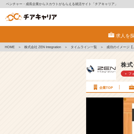
ベンチャー・成長企業からスカウトがもらえる就活サイト「チアキャリア」
成
功
求人を
の
イ
HOME
＞
株式会社 ZEN Integration
＞
タイムライン一覧
＞
成功のイメージ【メ
メ
ー
ジ
株式会
【メ
＋ フ
ン
タ
ル】
企業TOP
#
2
5
卒
【株
式
会