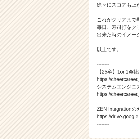
徐々にスコアも上
サ
イ
ト
これがクリアまで
チ
毎日、寿司打をク
ア
出来た時のイメー
キ
ャ
以上です。
リ
ア
--------
（C
h
【25卒】1on1会
e
https://cheercaree
e
システムエンジニ
r
https://cheercaree
C
a
ZEN Integrati
r
https://drive.go
e
e
--------
r）