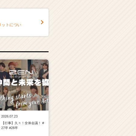
リットについ
2026.07.23
【行事】久々！全体会議！ #
27卒 #28卒