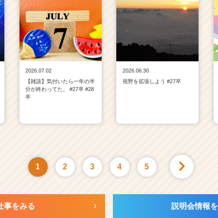
2026.07.02
2026.06.30
【雑談】気付いたら一年の半
視野を拡張しよう #27卒
分が終わってた。 #27卒 #28
卒
1
2
3
4
5
仕事をみる
説明会情報を