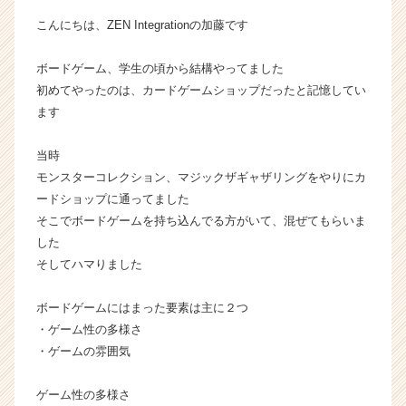
の
こんにちは、ZEN Integrationの加藤です
タ
イ
ボードゲーム、学生の頃から結構やってました
ム
初めてやったのは、カードゲームショップだったと記憶してい
ラ
イ
ます
ン】
|
当時
ベ
モンスターコレクション、マジックザギャザリングをやりにカ
ン
ードショップに通ってました
チ
そこでボードゲームを持ち込んでる方がいて、混ぜてもらいま
ャ
した
ー・
成
そしてハマりました
長
企
ボードゲームにはまった要素は主に２つ
業
・ゲーム性の多様さ
か
・ゲームの雰囲気
ら
ス
ゲーム性の多様さ
カ