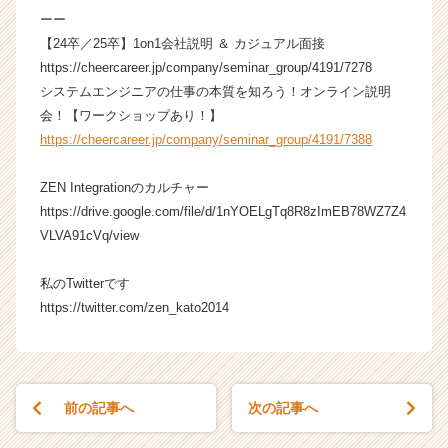
C
ーー
a
【24卒／25卒】1on1会社説明 ＆ カジュアル面接
r
e
https://cheercareer.jp/company/seminar_group/4191/7278
e
システムエンジニアの仕事の本質を知ろう！オンライン説明
r）
会！【ワークショップあり！】
https://cheercareer.jp/company/seminar_group/4191/7388
ZEN Integrationのカルチャー
https://drive.google.com/file/d/1nYOELgTq8R8zImEB78WZ7Z4
VLVA91cVq/view
私のTwitterです
https://twitter.com/zen_kato2014
前の記事へ
次の記事へ