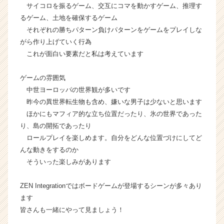
ウ
サイコロを振るゲーム、交互にコマを動かすゲーム、推理す
ト
るゲーム、土地を確保するゲーム
が
それぞれの勝ちパターン負けパターンをゲームをプレイしな
届
がら作り上げていく行為
く
これが面白い要素だと私は考えています
就
活
ゲームの雰囲気
サ
イ
中世ヨーロッパの世界観が多いです
ト
昨今の異世界転生物も含め、嫌いな男子は少ないと思います
チ
ほかにもマフィア的な立ち位置だったり、氷の世界であった
ア
り、島の開拓であったり
キ
ロールプレイを楽しめます。自分をどんな位置づけにしてど
ャ
んな動きをするのか
リ
そういった楽しみがあります
ア
（C
h
ZEN Integrationではボードゲームが登場するシーンが多々あり
e
ます
e
皆さんも一緒にやって見ましょう！
r