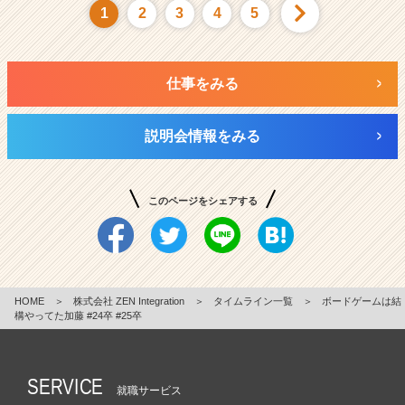
1
2
3
4
5
仕事をみる
説明会情報をみる
このページをシェアする
HOME
＞
株式会社 ZEN Integration
＞
タイムライン一覧
＞
ボードゲームは結
構やってた加藤 #24卒 #25卒
SERVICE
就職サービス