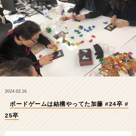
#
2
5
卒
【株
式
会
社
Z
E
N
I
n
t
e
2024.02.16
g
ボードゲームは結構やってた加藤 #24卒 #
r
a
25卒
t
i
o
n