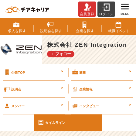
MENU
会員登録
ログイン
ボ
ー
ド
求人を
探す
説明会を
探す
企業を
探す
就職
イベント
ゲ
ー
株式会社 ZEN Integration
ム
＋ フォロー
は
結
構
>
>
企業TOP
募集
や
っ
て
>
>
説明会
企業情報
た
加
>
>
藤
メンバー
インタビュー
#
2
タイムライン
4
卒