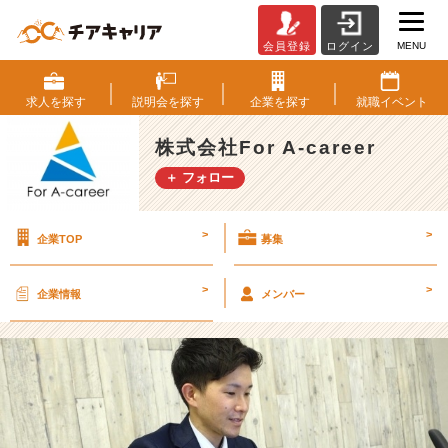
MENU
会員登録
ログイン
☆
人
事
求人を
探す
説明会を
探す
企業を
探す
就職
イベント
コ
ン
株式会社For A-career
サ
＋ フォロー
ル
に
興
>
>
企業TOP
募集
味
あ
り
>
>
企業情報
メンバー
ま
せ
ん
か？
☆
【株
式