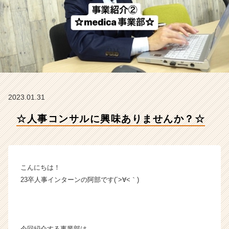
会
社
F
o
r
A
-
c
a
2023.01.31
r
e
☆人事コンサルに興味ありませんか？☆
e
r
の
タ
イ
こんにちは！
ム
23卒人事インターンの阿部です(´>∀<｀)ゝ
ラ
イ
ン】
|
ベ
今回紹介する事業部は…