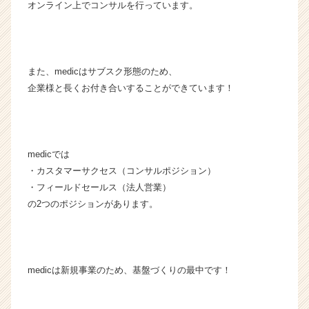
オンライン上でコンサルを行っています。
ト
チ
ア
キ
ャ
また、medicはサブスク形態のため、
リ
企業様と長くお付き合いすることができています！
ア
（C
h
e
e
medicでは
r
・カスタマーサクセス（コンサルポジション）
C
・フィールドセールス（法人営業）
a
の2つのポジションがあります。
r
e
e
r）
medicは新規事業のため、基盤づくりの最中です！