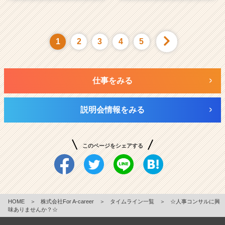
1
2
3
4
5
仕事をみる
説明会情報をみる
このページをシェアする
HOME
＞
株式会社For A-career
＞
タイムライン一覧
＞
☆人事コンサルに興
味ありませんか？☆