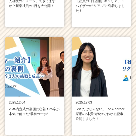
入社後のイメージ、できてます
【社員の1日公開】キャリアアド
か？新卒社員の1日を大公開！
バイザーの“リアル”に密着しまし
た！
2025.12.04
2025.12.03
26卒内定式の裏側に密着！25卒が
SNSだけじゃない。For A-career
本気で創った“最初の一歩”
採用の“本質”が5分でわかる記事、
公開しました！