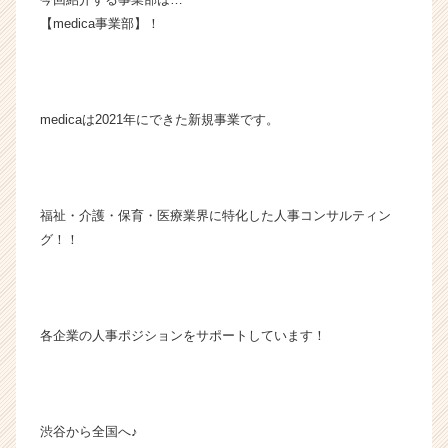
ン
【medica事業部】！
チ
ャ
ー・
成
medicaは2021年にできた新規事業です。
長
企
業
か
ら
福祉・介護・保育・医療業界に特化した人事コンサルティン
ス
グ！！
カ
ウ
ト
が
届
各企業の人事ポジションをサポートしています！
く
就
活
サ
渋谷から全国へ♪
イ