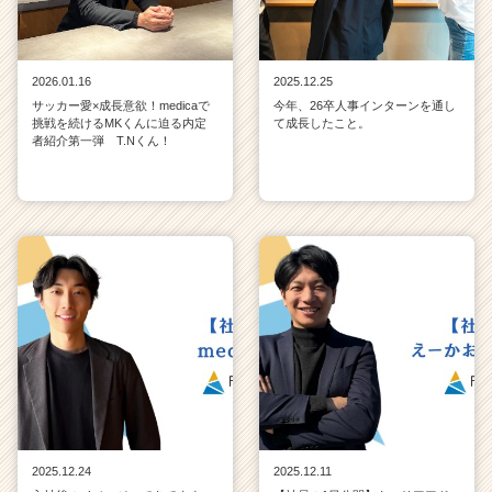
2026.01.16
2025.12.25
サッカー愛×成長意欲！medicaで
今年、26卒人事インターンを通し
挑戦を続けるMKくんに迫る内定
て成長したこと。
者紹介第一弾 T.Nくん！
2025.12.24
2025.12.11