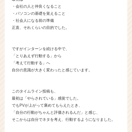
く
・会社の人と仲良くなること
就
・パソコンの基礎を覚えること
活
・社会人になる前の準備
サ
正直、それくらいの目的でした。
イ
ト
チ
ア
ですがインターンを続ける中で、
キ
「とりあえず行動する」から
ャ
「考えて行動する」へ
リ
自分の意識が大きく変わったと感じています。
ア
（C
h
e
このタイムライン投稿も、
e
最初は「やらされている」感覚でした。
r
でもPVが上がって褒めてもらえたとき、
C
「自分の行動がちゃんと評価されるんだ」と感じ、
a
そこからは自分でネタを考え、行動するようになりました。
r
e