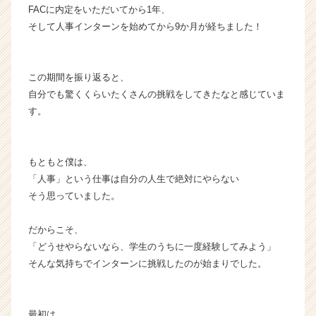
FACに内定をいただいてから1年、
ラ
そして人事インターンを始めてから9か月が経ちました！
イ
ン】
|
ベ
この期間を振り返ると、
ン
自分でも驚くくらいたくさんの挑戦をしてきたなと感じていま
チ
す。
ャ
ー・
成
長
もともと僕は、
企
「人事」という仕事は自分の人生で絶対にやらない
業
そう思っていました。
か
ら
だからこそ、
ス
「どうせやらないなら、学生のうちに一度経験してみよう」
カ
そんな気持ちでインターンに挑戦したのが始まりでした。
ウ
ト
が
届
最初は