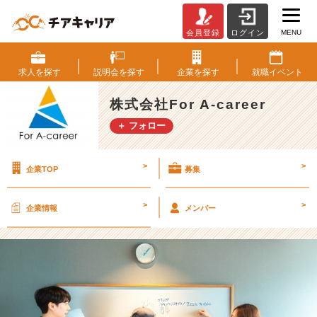
MENU
会員登録
ログイン
今
年、
2
求人を
探す
説明会を
探す
企業を
探す
就職
イベント
6
卒
株式会社For A-career
人
＋ フォロー
事
イ
ン
>
>
企業TOP
募集
タ
ー
ン
>
>
企業情報
メンバー
を
通
し
て
成
長
し