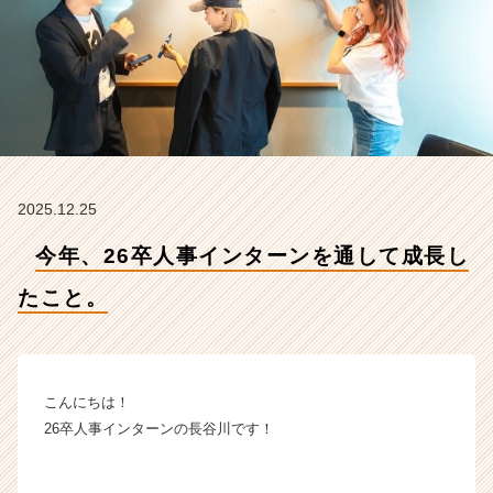
た
こ
と。
【株
式
会
社
F
o
2025.12.25
r
A
今年、26卒人事インターンを通して成長し
-
c
たこと。
a
r
e
e
r
こんにちは！
の
26卒人事インターンの長谷川です！
タ
イ
ム