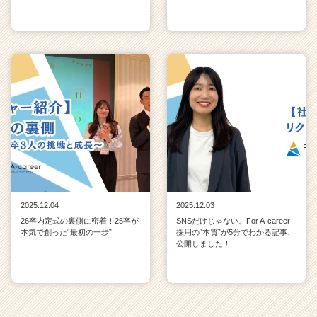
2025.12.04
2025.12.03
26卒内定式の裏側に密着！25卒が
SNSだけじゃない。For A-career
本気で創った“最初の一歩”
採用の“本質”が5分でわかる記事、
公開しました！