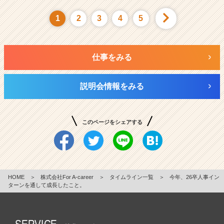
1
2
3
4
5
仕事をみる
説明会情報をみる
このページをシェアする
HOME
＞
株式会社For A-career
＞
タイムライン一覧
＞
今年、26卒人事イン
ターンを通して成長したこと。