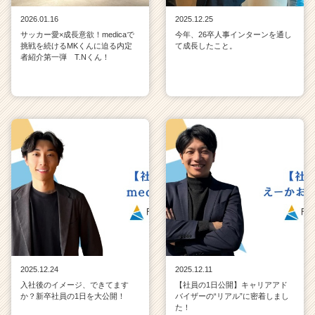
2026.01.16
2025.12.25
サッカー愛×成長意欲！medicaで
今年、26卒人事インターンを通し
挑戦を続けるMKくんに迫る内定
て成長したこと。
者紹介第一弾 T.Nくん！
2025.12.24
2025.12.11
入社後のイメージ、できてます
【社員の1日公開】キャリアアド
か？新卒社員の1日を大公開！
バイザーの“リアル”に密着しまし
た！