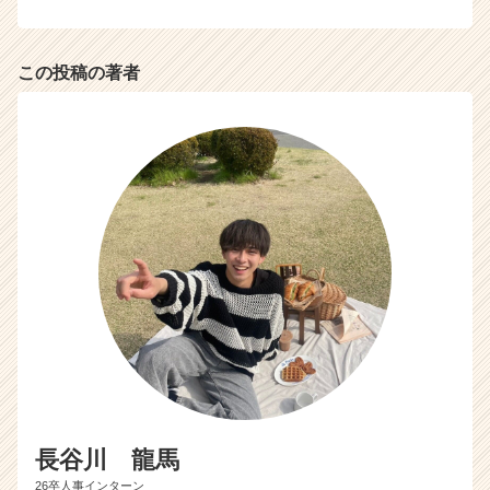
C
a
r
この投稿の著者
e
e
r）
長谷川 龍馬
26卒人事インターン