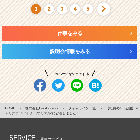
1
2
3
4
5
仕事をみる
説明会情報をみる
このページをシェアする
HOME
＞
株式会社For A-career
＞
タイムライン一覧
＞
【社員の1日公開】キ
ャリアアドバイザーの“リアル”に密着しました！
SERVICE
就職サービス