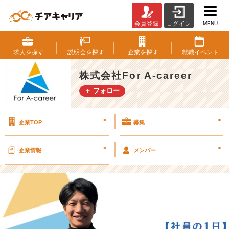
MENU
会員登録
ログイン
【社
員
の
求人を
探す
説明会を
探す
企業を
探す
就職
イベント
1
日
株式会社For A-career
公
＋ フォロー
開】
キ
ャ
>
>
企業TOP
募集
リ
ア
ア
>
>
企業情報
メンバー
ド
バ
イ
ザ
ー
の“リ
ア