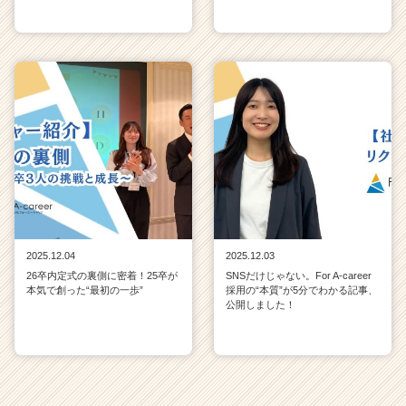
2025.12.04
2025.12.03
26卒内定式の裏側に密着！25卒が
SNSだけじゃない。For A-career
本気で創った“最初の一歩”
採用の“本質”が5分でわかる記事、
公開しました！