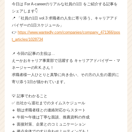
今日は For A-careerのリアルな社員の1日 をご紹介する記事を
の
シェアします👇
タ
イ
📍 「社員の1日 vol.3 求職者の人生に寄り添う。キャリアアド
ム
バイザーの1日スケジュール」
ラ
👉
https://www.wantedly.com/companies/company_471366/pos
イ
t_articles/1028734
ン】
|
📌 今回の記事の主役は…
ベ
えーかおキャリア事業部で活躍する キャリアアドバイザー・マ
ン
チ
ネージャーのR.K.さん！
ャ
求職者様一人ひとりと真摯に向き合い、その方の人生の選択に
ー・
寄り添う1日が描かれています。
成
長
💡 記事でわかること
企
✅ 出社から退社までのタイムスケジュール
業
🔹 朝は求職者様との連絡対応からスタート
か
ら
🔹 午前〜午後は丁寧な面談、推薦資料の作成
ス
🔹 面接対策、企業とのコミュニケーション
カ
🔹 拠点全体でのすり合わせミーティングも！