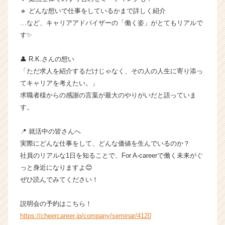
ウ
🔹 どんな想いで仕事をしているかまで詳しく紹介
ト
…など、キャリアアドバイザーの「働く姿」がとてもリアルで
が
す✨
届
く
就
👤 R.K.さんの想い
活
「ただ求人を紹介するだけじゃなく、その人の人生に寄り添っ
サ
てキャリアを考えたい。」
イ
求職者様からの感謝の言葉が最大のやりがいだと語っていま
ト
す。
チ
ア
📍 就活中の皆さんへ
キ
ャ
実際にどんな仕事をして、どんな価値を生んでいるのか？
リ
社員のリアルな1日を知ることで、For A-careerで働く未来がぐ
ア
っと身近になりますよ😊
（C
ぜひ読んでみてください！
h
e
説明会の予約はこちら！
e
https://cheercareer.jp/company/seminar/4120
r