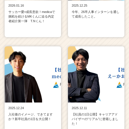
2026.01.16
2025.12.25
サッカー愛×成長意欲！medicaで
今年、26卒人事インターンを通し
挑戦を続けるMKくんに迫る内定
て成長したこと。
者紹介第一弾 T.Nくん！
2025.12.24
2025.12.11
入社後のイメージ、できてます
【社員の1日公開】キャリアアド
か？新卒社員の1日を大公開！
バイザーの“リアル”に密着しまし
た！