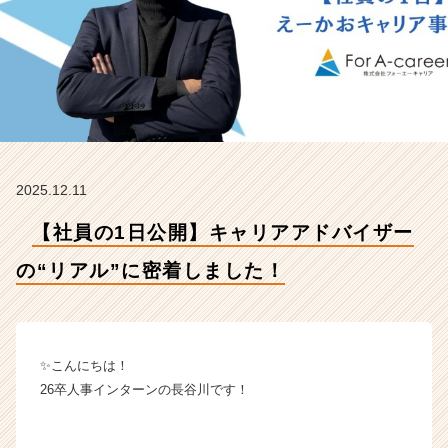
ル”に
密
着
し
ま
し
た！
【株
式
2025.12.11
会
社
【社員の1日公開】キャリアアドバイザー
F
o
の“リアル”に密着しました！
r
A
-
c
a
✨こんにちは！
r
26卒人事インターンの長谷川です！
e
e
r