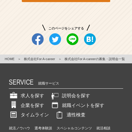
ア
も
切
り
このページをシェアする
拓
く
急
成
長
HOME
＞
株式会社For A-career
＞
株式会社For A-careerの募集・説明会一覧
ベ
ン
チ
ャ
SERVICE
就職サービス
ー
企
求人を探す
説明会を探す
業
で
企業を探す
就職イベントを探す
新
タイムライン
適性検査
規
事
就活ノウハウ
選考体験談
スペシャルコンテンツ
就活相談
業