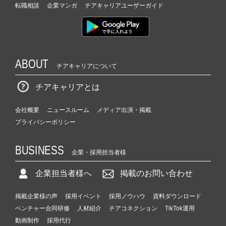
に
転職相談
企業マンガ
チアキャリアユーザーガイド
も
挑
戦
|
ベ
ABOUT
チアキャリアについて
ン
チ
チアキャリアとは
ャ
ー・
会社概要
ニュースルーム
メディア出演・掲載
成
プライバシーポリシー
長
企
業
BUSINESS
企業・採用担当者様
か
ら
企業担当者様へ
掲載のお問い合わせ
ス
カ
掲載企業様の声
採用イベント
採用ノウハウ
資料ダウンロード
ウ
ト
ベンチャー合同研修
人材紹介
チアコネクション
TikTok運用
が
動画制作
採用代行