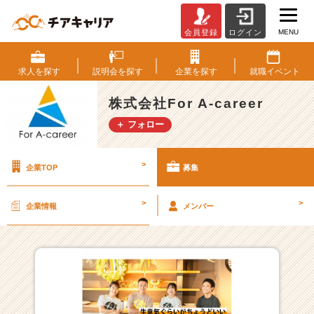
MENU
会員登録
ログイン
株
式
会
求人を
探す
説明会を
探す
企業を
探す
就職
イベント
社
F
株式会社For A-career
o
＋ フォロー
r
A
-
>
企業TOP
募集
c
a
r
>
>
企業情報
メンバー
e
e
r
の
採
用/
求