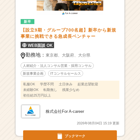
人
一
覧
-
新卒
挑
【設立9期・グループ700名超】新卒から新規
戦
事業に挑戦できる急成長ベンチャー
を
WEB面談 OK
当
た
勤務地：
東京都、
大阪府、
大分県
り
人材紹介・法人コンサル営業・採用コンサル
前
に、
新規事業企画
ITコンサルセールス
2
私服OK
学歴不問
土日休み
起業志望歓迎
0
未経験OK
転勤無し
残業少なめ
代
初任給25万円以上
で
事
株式会社For A-career
業
も
2026年08月04日 15:19 更新
キ
ャ
ブックマーク
リ