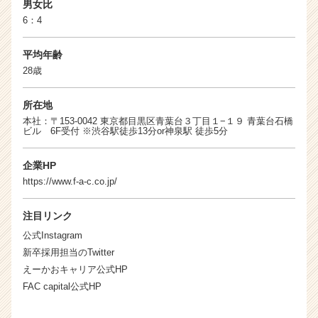
就
男女比
活
6：4
サ
イ
平均年齢
ト
28歳
チ
ア
所在地
キ
本社：〒153-0042 東京都目黒区青葉台３丁目１−１９ 青葉台石橋
ャ
ビル 6F受付 ※渋谷駅徒歩13分or神泉駅 徒歩5分
リ
ア
企業HP
（C
https://www.f-a-c.co.jp/
h
e
e
注目リンク
r
公式Instagram
C
新卒採用担当のTwitter
a
えーかおキャリア公式HP
r
FAC capital公式HP
e
e
r）