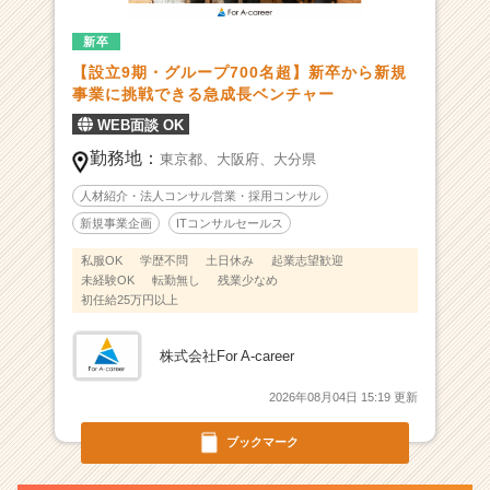
切
新卒
り
拓
【設立9期・グループ700名超】新卒から新規
く
事業に挑戦できる急成長ベンチャー
急
WEB面談 OK
成
勤務地：
長
東京都、
大阪府、
大分県
ベ
人材紹介・法人コンサル営業・採用コンサル
ン
新規事業企画
ITコンサルセールス
チ
ャ
私服OK
学歴不問
土日休み
起業志望歓迎
ー
未経験OK
転勤無し
残業少なめ
企
初任給25万円以上
業
で
株式会社For A-career
新
規
2026年08月04日 15:19 更新
事
業
ブックマーク
に
も