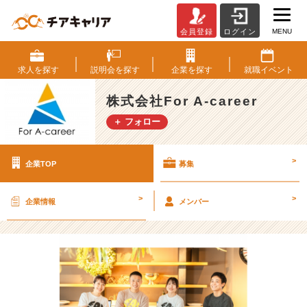
MENU
会員登録
ログイン
株
式
会
求人を
探す
説明会を
探す
企業を
探す
就職
イベント
社
F
株式会社For A-career
o
＋ フォロー
r
A
-
>
企業TOP
募集
c
a
r
>
>
企業情報
メンバー
e
e
r
の
採
用/
求