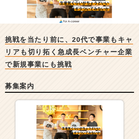
人
-
挑
戦
を
当
挑戦を当たり前に、20代で事業もキャ
た
り
リアも切り拓く急成長ベンチャー企業
前
に、
で新規事業にも挑戦
2
0
代
募集案内
で
事
業
も
キ
ャ
リ
ア
も