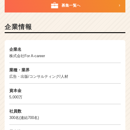
挑
募集一覧へ
戦
|
ベ
企業情報
ン
チ
ャ
ー・
企業名
成
株式会社For A-career
長
企
業種・業界
業
広告・出版/コンサルティング/人材
か
ら
ス
資本金
カ
5,000万
ウ
ト
社員数
が
300名(連結700名)
届
く