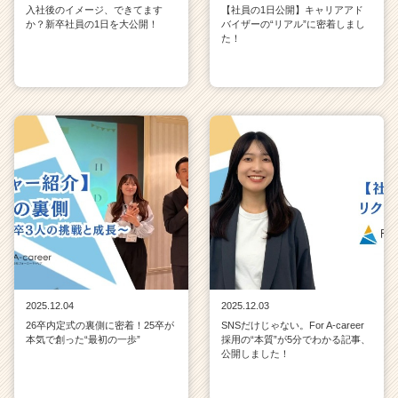
入社後のイメージ、できてます
【社員の1日公開】キャリアアド
か？新卒社員の1日を大公開！
バイザーの“リアル”に密着しまし
た！
2025.12.04
2025.12.03
26卒内定式の裏側に密着！25卒が
SNSだけじゃない。For A-career
本気で創った“最初の一歩”
採用の“本質”が5分でわかる記事、
公開しました！