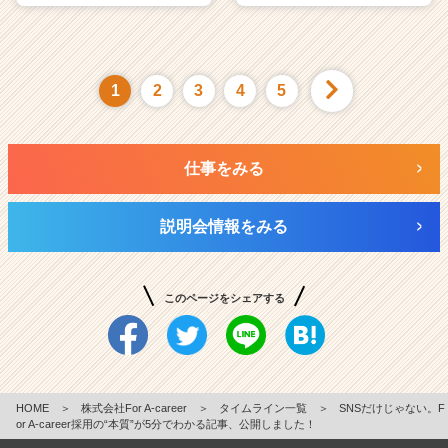
1
2
3
4
5
仕事をみる
説明会情報をみる
このページをシェアする
HOME
＞
株式会社For A-career
＞
タイムライン一覧
＞
SNSだけじゃない。F
or A-career採用の“本質”が5分でわかる記事、公開しました！