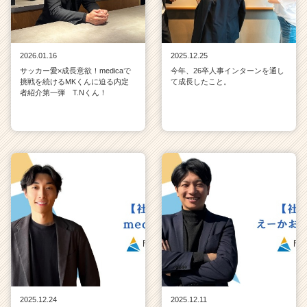
2026.01.16
2025.12.25
サッカー愛×成長意欲！medicaで
今年、26卒人事インターンを通し
挑戦を続けるMKくんに迫る内定
て成長したこと。
者紹介第一弾 T.Nくん！
2025.12.24
2025.12.11