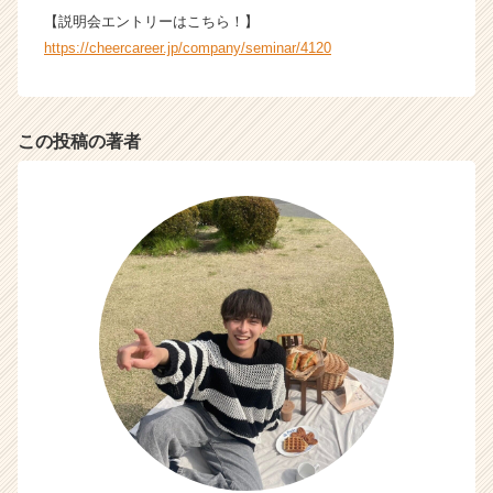
ト
【説明会エントリーはこちら！】
チ
https://cheercareer.jp/company/seminar/4120
ア
キ
ャ
リ
この投稿の著者
ア
（C
h
e
e
r
C
a
r
e
e
r）