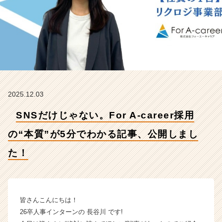
r
採
用
の“本
質”が
5
分
で
わ
2025.12.03
か
る
SNSだけじゃない。For A-career採用
記
事、
の“本質”が5分でわかる記事、公開しまし
公
開
た！
し
ま
し
た！
皆さんこんにちは！
【株
式
26卒人事インターンの 長谷川 です!
会