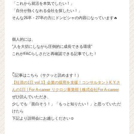
「これから就活を本気でしたい！」
ン
チ
「自分が熱くなれる会社を探したい！」
ャ
そんな26卒・27卒の方にドンピシャの内容になっています🔥
ー・
成
長
個人的には、
企
“人を大切にしながら圧倒的に成長できる環境”
業
これがFACらしさだと再確認できる記事でした！
か
ら
ス
カ
👇記事はこちら（サクッと読めます！）
ウ
【社員の1日 vol.1】企業の採用を支援！コンサルタントK.Y.さ
ト
んの1日 | For A-career リクロジ事業部 | 株式会社For A-career
が
ぜひ読んでいただき、
届
少しでも「面白そう！」「もっと知りたい！」と思っていただ
く
就
けたら
活
下記より説明会にお越しください☺️
サ
イ