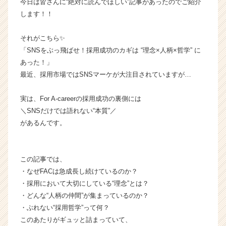
今日は皆さんに“絶対に読んでほしい”記事があったのでご紹介
社
します！！
F
o
それがこちら✨
r
「SNSをぶっ飛ばせ！採用成功のカギは “理念×人柄×哲学” に
A
あった！」
-
c
最近、採用市場ではSNSマーケが大注目されていますが…
a
r
実は、For A-careerの採用成功の裏側には
e
＼SNSだけでは語れない“本質”／
e
があるんです。
r
の
タ
イ
この記事では、
ム
・なぜFACは急成長し続けているのか？
ラ
・採用において大切にしている“理念”とは？
イ
・どんな“人柄の仲間”が集まっているのか？
ン】
・ぶれない“採用哲学”って何？
|
このあたりがギュッと詰まっていて、
ベ