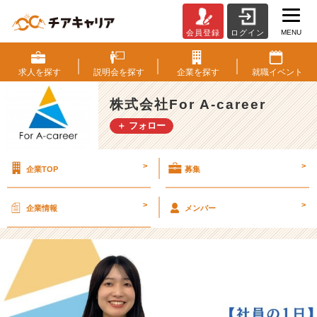
MENU
会員登録
ログイン
S
N
S
求人を
探す
説明会を
探す
企業を
探す
就職
イベント
だ
け
株式会社For A-career
じ
＋ フォロー
ゃ
な
い。
>
>
企業TOP
募集
F
o
r
>
>
企業情報
メンバー
A
-
c
a
r
e
e