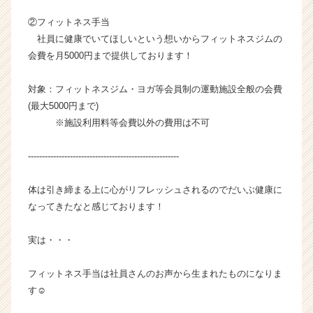
チ
②フィットネス手当
ア
キ
社員に健康でいてほしいという想いからフィットネスジムの
ャ
会費を月5000円まで提供しております！
リ
ア
対象：フィットネスジム・ヨガ等会員制の運動施設全般の会費
（C
(最大5000円まで)
h
※施設利用料等会費以外の費用は不可
e
e
r
------------------------------------------------------
C
a
体は引き締まる上に心がリフレッシュされるのでだいぶ健康に
r
なってきたなと感じております！
e
e
実は・・・
r）
フィットネス手当は社員さんのお声から生まれたものになりま
す☺