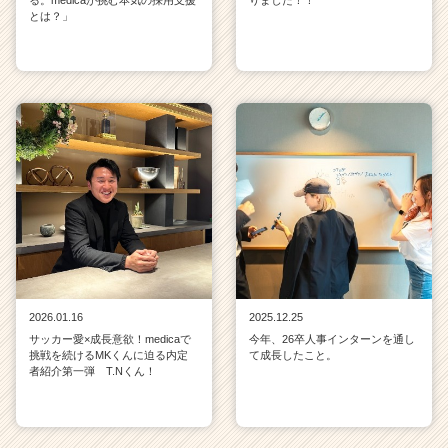
とは？」
2026.01.16
2025.12.25
サッカー愛×成長意欲！medicaで
今年、26卒人事インターンを通し
挑戦を続けるMKくんに迫る内定
て成長したこと。
者紹介第一弾 T.Nくん！