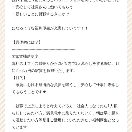
チ
・安心して社員さんに働いてもらう
ャ
・新しいことに挑戦するきっかけ
ー・
成
になるような福利厚生が充実しています！！
長
企
【具体的には？】
業
か
------------------------------------------------------
ら
①家賃補助制度
ス
弊社のオフィス最寄りから2駅圏内で1人暮らしをする際に、月
カ
に2～3万円の家賃を負担いたします。
ウ
【目的】
ト
家賃における経済的な負担を軽くし、安心して仕事に専念し
が
てもらうことです★
届
く
就
就職で上京しようと考えている方・社会人になったら1人暮
活
らししてみたい方、満員電車に乗りたくない方、朝は早く起き
サ
て活動したい方等是非ご活用していただきたい福利厚生となっ
イ
ています！
ト