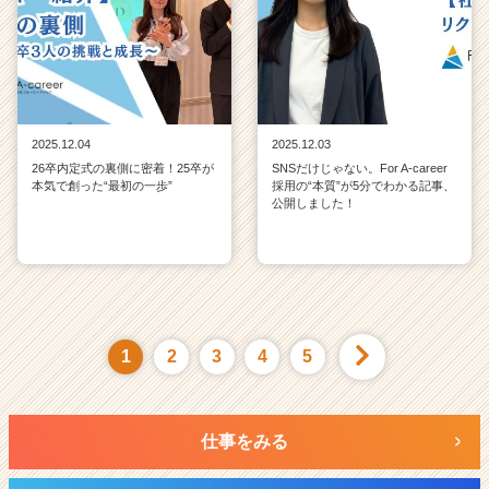
2025.12.04
2025.12.03
26卒内定式の裏側に密着！25卒が
SNSだけじゃない。For A-career
本気で創った“最初の一歩”
採用の“本質”が5分でわかる記事、
公開しました！
1
2
3
4
5
仕事をみる