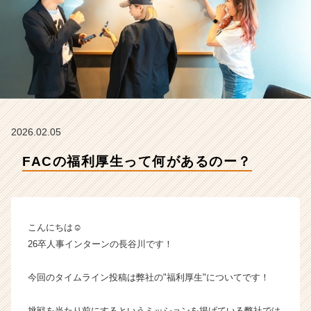
社
F
o
r
A
-
c
a
r
2026.02.05
e
e
FACの福利厚生って何があるのー？
r
の
タ
イ
ム
こんにちは☺
ラ
26卒人事インターンの長谷川です！
イ
ン】
今回のタイムライン投稿は弊社の"福利厚生"についてです！
|
ベ
ン
挑戦を当たり前にするというミッションを掲げている弊社では