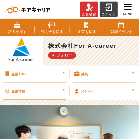
MENU
会員登録
ログイン
F
A
C
求人を
探す
説明会を
探す
企業を
探す
就職
イベント
の
福
株式会社For A-career
利
＋ フォロー
厚
生
っ
>
>
企業TOP
募集
て
何
が
>
>
企業情報
メンバー
あ
る
の
ー？
【株
式
会