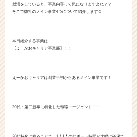
就活をしていると、事業内容って気になりますよね？？
r
そこで弊社のメイン事業4つについて紹介します☺︎
e
e
r
の
タ
本日紹介する事業は…
イ
【えーかおキャリア事業部】！！
ム
ラ
イ
ン】
|
えーかおキャリアは創業当初からあるメイン事業です！
ベ
ン
チ
ャ
20代・第二新卒に特化した転職エージェント！！
ー・
成
長
企
業
20代特化に絞ることで、1人1人のサポート時間が大幅に確保で