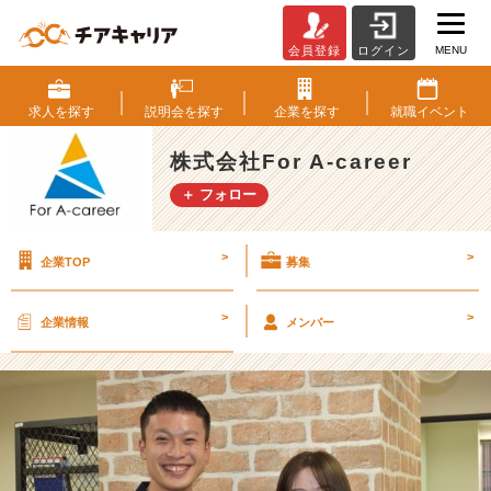
MENU
会員登録
ログイン
☆
人
に
求人を
探す
説明会を
探す
企業を
探す
就職
イベント
寄
り
株式会社For A-career
添
＋ フォロー
い
た
い
>
>
企業TOP
募集
人
必
見！
>
>
企業情報
メンバー
人
材
エ
ー
ジ
ェ
ン