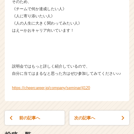
h
そのため、
e
《チームで何か達成したい人》
e
《人に寄り添いたい人》
r
《人の人生に大きく関わってみたい人》
C
はえーかおキャリア向いています！
a
r
e
e
r）
説明会ではもっと詳しく紹介しているので、
自分に当てはまるなと思った方はぜひ参加してみてください♪♪
https://cheercareer.jp/company/seminar/4120
前の記事へ
次の記事へ