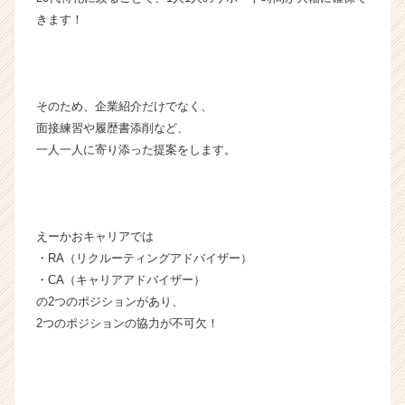
か
きます！
ら
ス
カ
ウ
ト
そのため、企業紹介だけでなく、
が
面接練習や履歴書添削など、
届
一人一人に寄り添った提案をします。
く
就
活
サ
えーかおキャリアでは
イ
ト
・RA（リクルーティングアドバイザー）
チ
・CA（キャリアアドバイザー）
ア
の2つのポジションがあり、
キ
2つのポジションの協力が不可欠！
ャ
リ
ア
（C