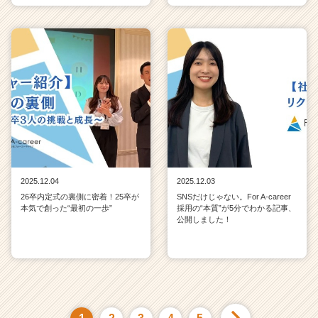
2025.12.04
2025.12.03
26卒内定式の裏側に密着！25卒が
SNSだけじゃない。For A-career
本気で創った“最初の一歩”
採用の“本質”が5分でわかる記事、
公開しました！