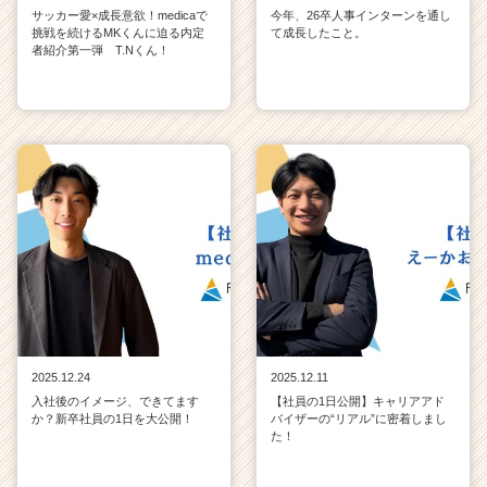
サッカー愛×成長意欲！medicaで
今年、26卒人事インターンを通し
挑戦を続けるMKくんに迫る内定
て成長したこと。
者紹介第一弾 T.Nくん！
2025.12.24
2025.12.11
入社後のイメージ、できてます
【社員の1日公開】キャリアアド
か？新卒社員の1日を大公開！
バイザーの“リアル”に密着しまし
た！