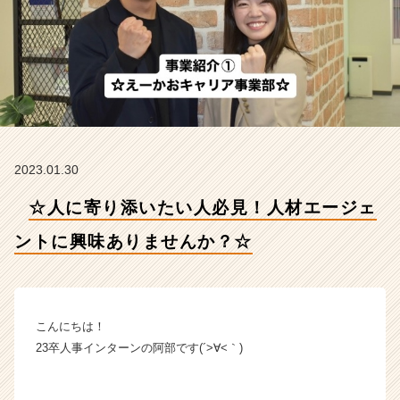
ト
に
興
味
あ
り
ま
せ
ん
2023.01.30
か？
☆
☆人に寄り添いたい人必見！人材エージェ
【株
式
ントに興味ありませんか？☆
会
社
F
o
r
こんにちは！
A
23卒人事インターンの阿部です(´>∀<｀)ゝ
-
c
a