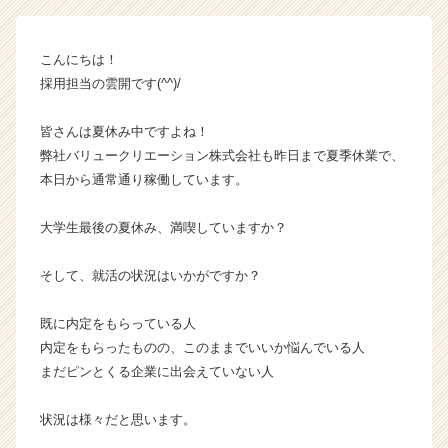
ョ
ン
株
こんにちは！
式
採用担当の雲開です(^^)/
会
社
の
皆さんは夏休み中ですよね！
タ
弊社バリュークリエーション株式会社も昨日まで夏季休業で、
イ
本日から通常通り稼働しています。
ム
ラ
大学生最後の夏休み、満喫していますか？
イ
ン】
そして、就活の状況はいかがですか？
|
ベ
ン
既に内定をもらっている人
チ
内定をもらったものの、このままでいいか悩んでいる人
ャ
まだピンとくる企業に出会えていない人
ー・
成
状況は様々だと思います。
長
企