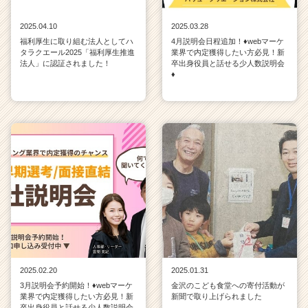
2025.04.10
2025.03.28
福利厚生に取り組む法人としてハ
4月説明会日程追加！♦webマーケ
タラクエール2025「福利厚生推進
業界で内定獲得したい方必見！新
法人」に認証されました！
卒出身役員と話せる少人数説明会
♦
2025.02.20
2025.01.31
3月説明会予約開始！♦webマーケ
金沢のこども食堂への寄付活動が
業界で内定獲得したい方必見！新
新聞で取り上げられました
卒出身役員と話せる少人数説明会