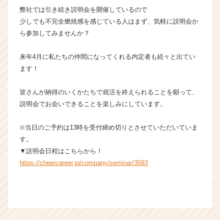
業
弊社では引き続き説明会を開催しているので
か
少しでも不完全燃焼感を感じている人はまず、気軽に説明会か
ら
ら参加してみませんか？
ス
カ
来年4月に私たちの仲間になってくれる内定者も続々と出てい
ウ
ます！
ト
が
届
皆さんが納得のいくかたちで就活を終えられることを願って、
く
説明会でお会いできることを楽しみにしています。
就
活
※当日のご予約は13時を受付締め切りとさせていただいていま
サ
す。
イ
▼説明会日程はこちらから！
ト
https://cheercareer.jp/company/seminar/3593
チ
ア
キ
ャ
リ
ア