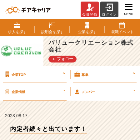
MENU
会員登録
ログイン
内
定
者
求人を
探す
説明会を
探す
企業を
探す
就職
イベント
続々
バリュークリエーション株式
と
会社
出
て
＋ フォロー
い
ま
>
>
企業TOP
募集
す！
【バ
リ
>
>
企業情報
メンバー
ュ
ー
ク
リ
2023.08.17
エ
内定者続々と出ています！
ー
シ