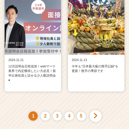
2024.11.21
2024.11.13
12月説明会日程追加！webマーケ
今年も”日本最大級の熊手記録”を
業界で内定獲得したい方必見！新
更新！熊手の季節です
卒出身役員と話せる少人数説明会
♦
1
2
3
4
5