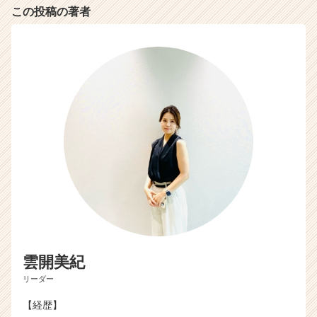
（C
この投稿の著者
h
e
e
r
C
a
r
e
e
r）
雲開美紀
リーダー
【経歴】