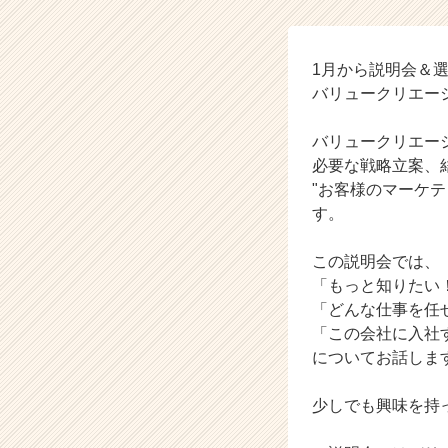
人
数
説
明
1月から説明会＆
会
バリュークリエー
♦
【バ
バリュークリエー
リ
必要な戦略立案、
ュ
"お客様のマーケ
ー
す。
ク
リ
エ
この説明会では、
ー
「もっと知りたい
シ
「どんな仕事を任
ョ
「この会社に入社
ン
についてお話しま
株
式
会
少しでも興味を持っ
社
の