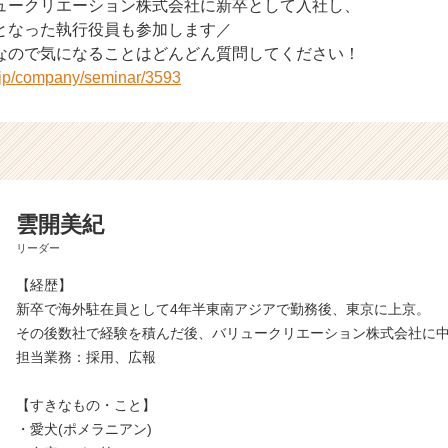
ュークリエーション株式会社に新卒として入社し、
となった執行役員も参加します／
なので気になることはどんどん質問してください！
r.jp/company/seminar/3593
雲開美紀
リーダー
【経歴】
新卒で海外駐在員として4年半東南アジアで勤務後、東京に上京。
その後数社で経験を積んだ後、バリュークリエーション株式会社に
担当業務：採用、広報
【すきなもの・こと】
・愛犬(ポメラニアン)