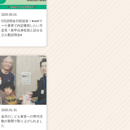
2025.05.01
5月説明会日程追加！♦webマ
ーケ業界で内定獲得したい方
必見！新卒出身役員と話せる
少人数説明会♦
2025.01.31
金沢のこども食堂への寄付活
動が新聞で取り上げられまし
た