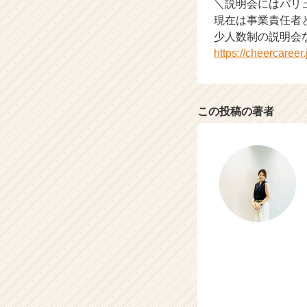
＼説明会にはバリ
タ
現在は事業責任者
イ
少人数制の説明会
ム
https://cheercaree
ラ
イ
ン】
|
この投稿の著者
ベ
ン
チ
ャ
ー・
成
長
企
業
か
ら
ス
カ
ウ