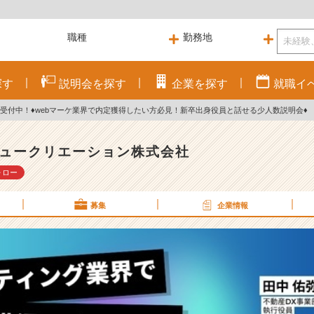
探す
説明会を
探す
企業を
探す
就職
イ
会受付中！♦webマーケ業界で内定獲得したい方必見！新卒出身役員と話せる少人数説明会♦
ュークリエーション株式会社
ォロー
募集
企業情報