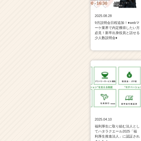
a
r
e
2025.08.28
e
9月説明会日程追加！♦webマ
r）
ーケ業界で内定獲得したい方
必見！新卒出身役員と話せる
少人数説明会♦
2025.04.10
福利厚生に取り組む法人とし
てハタラクエール2025「福
利厚生推進法人」に認証され