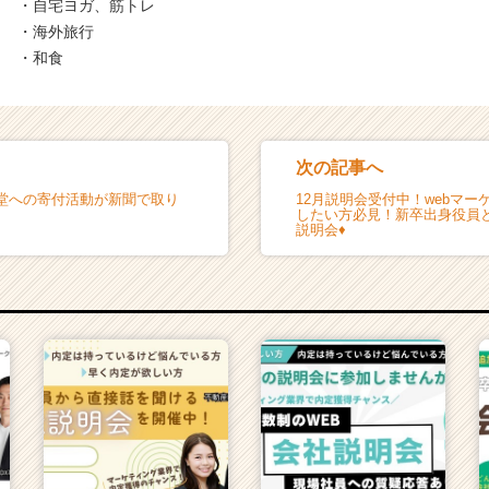
・自宅ヨガ、筋トレ
・海外旅行
・和食
次の記事へ
堂への寄付活動が新聞で取り
12月説明会受付中！webマ
したい方必見！新卒出身役員
説明会♦