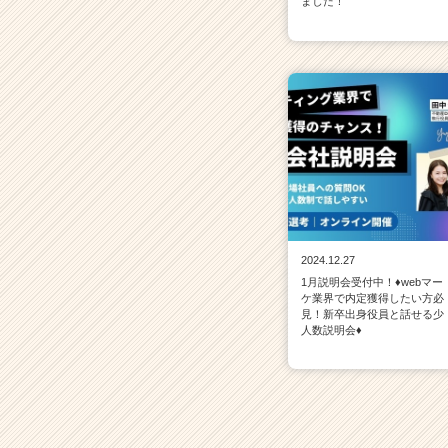
ました！
2024.12.27
1月説明会受付中！♦webマー
ケ業界で内定獲得したい方必
見！新卒出身役員と話せる少
人数説明会♦