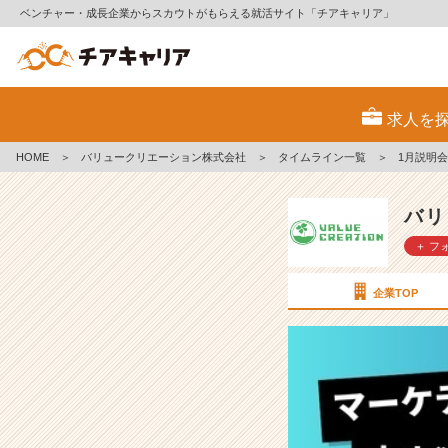
ベンチャー・成長企業からスカウトがもらえる就活サイト「チアキャリア」
1
月
求人を
説
明
HOME
＞
バリュークリエーション株式会社
＞
タイムライン一覧
＞
1月説明
会
受
付
バリ
中！
＋ フ
♦
w
e
企業TOP
b
マ
ー
ケ
業
界
で