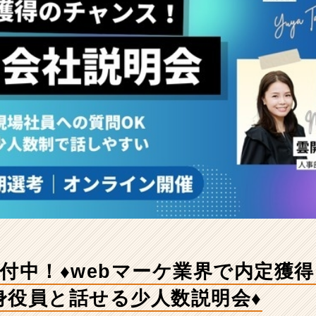
受付中！♦webマーケ業界で内定獲
身役員と話せる少人数説明会♦