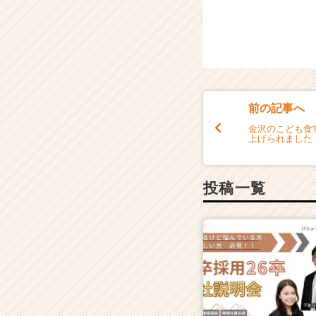
ト
が
届
く
就
活
サ
前の記事へ
イ
ト
金沢のこども食
上げられました
チ
ア
キ
投稿一覧
ャ
リ
ア
（C
h
e
e
r
C