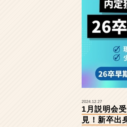
内
定
獲
得
し
た
い
方
必
見！
新
卒
出
身
役
員
と
2024.12.27
話
1月説明会
せ
る
見！新卒出
少