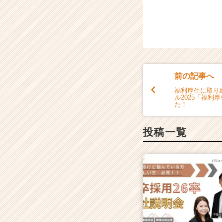
ウ
ト
が
届
く
就
活
前の記事へ
サ
イ
福利厚生に取り
ル2025「福利
ト
た！
チ
ア
投稿一覧
キ
ャ
リ
ア
（C
h
e
e
r