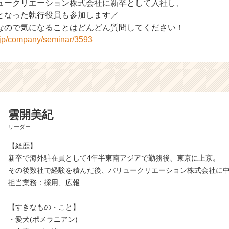
ュークリエーション株式会社に新卒として入社し、
となった執行役員も参加します／
なので気になることはどんどん質問してください！
r.jp/company/seminar/3593
雲開美紀
リーダー
【経歴】
新卒で海外駐在員として4年半東南アジアで勤務後、東京に上京。
その後数社で経験を積んだ後、バリュークリエーション株式会社に
担当業務：採用、広報
【すきなもの・こと】
・愛犬(ポメラニアン)