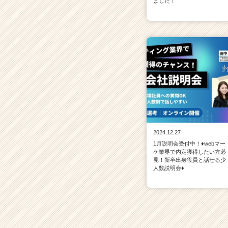
ました！
2024.12.27
1月説明会受付中！♦webマー
ケ業界で内定獲得したい方必
見！新卒出身役員と話せる少
人数説明会♦