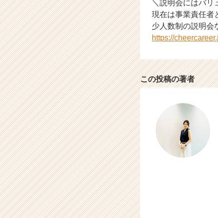
＼説明会にはバリ
の
現在は事業責任者
タ
少人数制の説明会
イ
https://cheercaree
ム
ラ
イ
ン】
この投稿の著者
|
ベ
ン
チ
ャ
ー・
成
長
企
業
か
ら
ス
カ