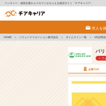
ベンチャー・成長企業からスカウトがもらえる就活サイト「チアキャリア」
4
月
求人を
説
明
HOME
＞
バリュークリエーション株式会社
＞
タイムライン一覧
＞
4月説明
会
日
程
バリ
追
＋ フ
加！
♦
w
企業TOP
e
b
マ
ー
ケ
業
界