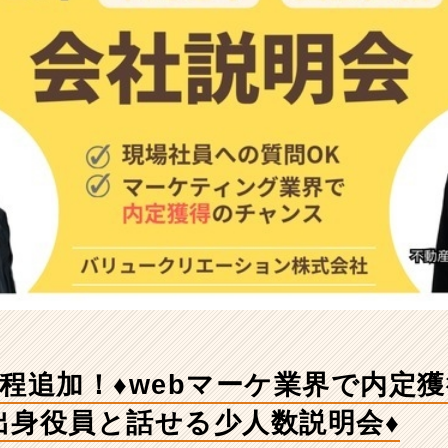
日程追加！♦webマーケ業界で内定
出身役員と話せる少人数説明会♦