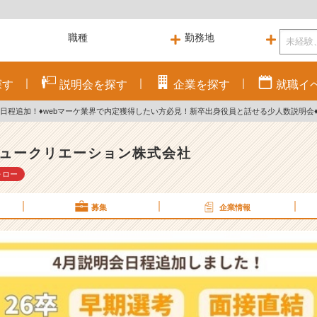
探す
説明会を
探す
企業を
探す
就職
イ
会日程追加！♦webマーケ業界で内定獲得したい方必見！新卒出身役員と話せる少人数説明会
ュークリエーション株式会社
ォロー
募集
企業情報