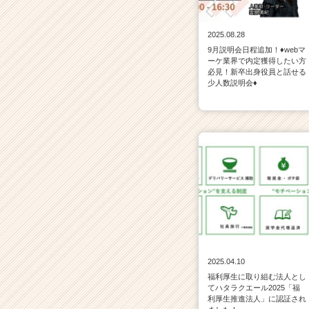
C
a
r
2025.08.28
e
9月説明会日程追加！♦webマ
e
ーケ業界で内定獲得したい方
必見！新卒出身役員と話せる
r）
少人数説明会♦
2025.04.10
福利厚生に取り組む法人とし
てハタラクエール2025「福
利厚生推進法人」に認証され