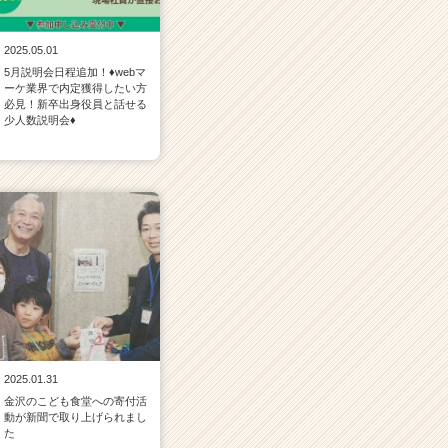
2025.05.01
5月説明会日程追加！♦webマ
ーケ業界で内定獲得したい方
必見！新卒出身役員と話せる
少人数説明会♦
2025.01.31
金沢のこども食堂への寄付活
動が新聞で取り上げられまし
た