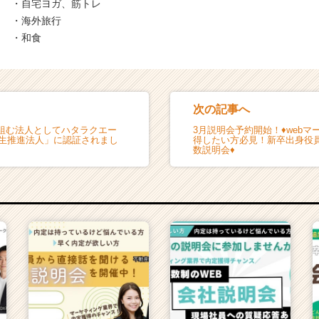
・自宅ヨガ、筋トレ
・海外旅行
・和食
次の記事へ
組む法人としてハタラクエー
3月説明会予約開始！♦web
厚生推進法人」に認証されまし
得したい方必見！新卒出身役
数説明会♦