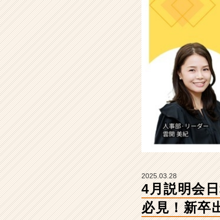
で
内
定
獲
得
し
た
い
方
必
見！
新
卒
出
身
役
員
2025.03.28
と
4月説明会
話
せ
必見！新卒
る