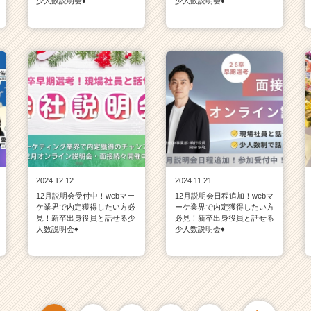
少人数説明会♦
少人数説明会♦
2024.12.12
2024.11.21
12月説明会受付中！webマー
12月説明会日程追加！webマ
ケ業界で内定獲得したい方必
ーケ業界で内定獲得したい方
見！新卒出身役員と話せる少
必見！新卒出身役員と話せる
人数説明会♦
少人数説明会♦