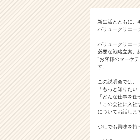
少
人
数
説
新生活とともに、
明
バリュークリエー
会
♦
バリュークリエー
【バ
必要な戦略立案、
リ
"お客様のマーケ
ュ
す。
ー
ク
リ
この説明会では、
エ
「もっと知りたい
ー
「どんな仕事を任
シ
「この会社に入社
ョ
についてお話しま
ン
株
式
少しでも興味を持っ
会
社