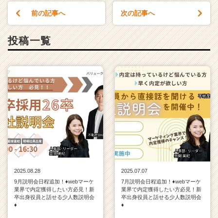
r
前の記事へ
次の記事へ
e
e
投稿一覧
r）
2025.08.28
2025.07.07
9月説明会日程追加！♦webマーケ
7月説明会日程追加！♦webマーケ
業界で内定獲得したい方必見！新
業界で内定獲得したい方必見！新
卒出身役員と話せる少人数説明会
卒出身役員と話せる少人数説明会
♦
♦