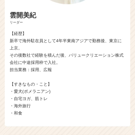
ト
が
雲開美紀
届
く
リーダー
就
活
【経歴】
サ
新卒で海外駐在員として4年半東南アジアで勤務後、東京に
イ
上京。
ト
その後数社で経験を積んだ後、バリュークリエーション株式
チ
会社に中途採用枠で入社。
ア
担当業務：採用、広報
キ
ャ
リ
【すきなもの・こと】
ア
・愛犬(ポメラニアン)
（C
・自宅ヨガ、筋トレ
h
・海外旅行
e
・和食
e
r
C
a