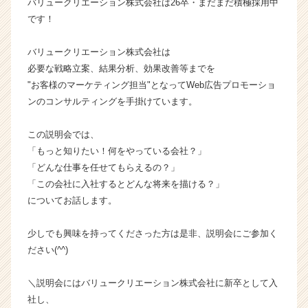
バリュークリエーション株式会社は26卒・まだまだ積極採用中
数
です！
説
明
バリュークリエーション株式会社は
会
必要な戦略立案、結果分析、効果改善等までを
♦
"お客様のマーケティング担当"となってWeb広告プロモーショ
【バ
リ
ンのコンサルティングを手掛けています。
ュ
ー
この説明会では、
ク
「もっと知りたい！何をやっている会社？」
リ
「どんな仕事を任せてもらえるの？」
エ
「この会社に入社するとどんな将来を描ける？」
ー
についてお話します。
シ
ョ
ン
少しでも興味を持ってくださった方は是非、説明会にご参加く
株
ださい(^^)
式
会
＼説明会にはバリュークリエーション株式会社に新卒として入
社
社し、
の