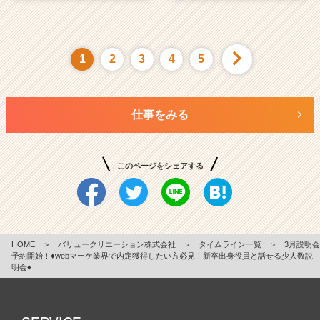
1
2
3
4
5
仕事をみる
このページをシェアする
HOME
＞
バリュークリエーション株式会社
＞
タイムライン一覧
＞
3月説明会
予約開始！♦webマーケ業界で内定獲得したい方必見！新卒出身役員と話せる少人数説
明会♦