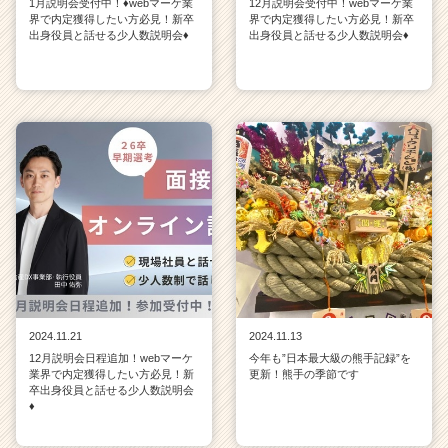
1月説明会受付中！♦webマーケ業
12月説明会受付中！webマーケ業
界で内定獲得したい方必見！新卒
界で内定獲得したい方必見！新卒
出身役員と話せる少人数説明会♦
出身役員と話せる少人数説明会♦
2024.11.21
2024.11.13
12月説明会日程追加！webマーケ
今年も”日本最大級の熊手記録”を
業界で内定獲得したい方必見！新
更新！熊手の季節です
卒出身役員と話せる少人数説明会
♦