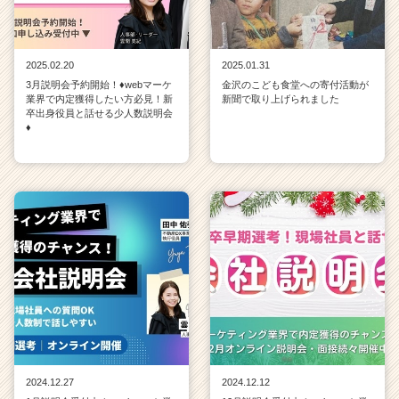
2025.02.20
2025.01.31
3月説明会予約開始！♦webマーケ
金沢のこども食堂への寄付活動が
業界で内定獲得したい方必見！新
新聞で取り上げられました
卒出身役員と話せる少人数説明会
♦
2024.12.27
2024.12.12