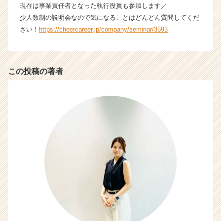
現在は事業責任者となった執行役員も参加します／
タ
イ
少人数制の説明会なので気になることはどんどん質問してくだ
ム
さい！
https://cheercareer.jp/company/seminar/3593
ラ
イ
ン】
|
この投稿の著者
ベ
ン
チ
ャ
ー・
成
長
企
業
か
ら
ス
カ
ウ