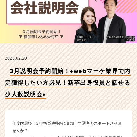
内
定
獲
得
し
た
い
方
必
2025.02.20
見！
新
3月説明会予約開始！♦webマーケ業界で内
卒
出
定獲得したい方必見！新卒出身役員と話せる
身
役
少人数説明会♦
員
と
話
せ
年度内最後！3月中に説明会に参加して選考をスタートさせま
る
少
せんか？
人