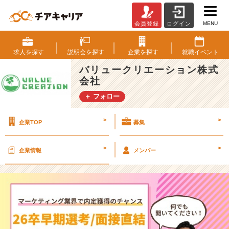
MENU
会員登録
ログイン
3
月
説
求人を
探す
説明会を
探す
企業を
探す
就職
イベント
明
バリュークリエーション株式
会
会社
予
約
＋ フォロー
開
始！
>
>
企業TOP
募集
♦
w
e
>
>
企業情報
メンバー
b
マ
ー
ケ
業
界
で