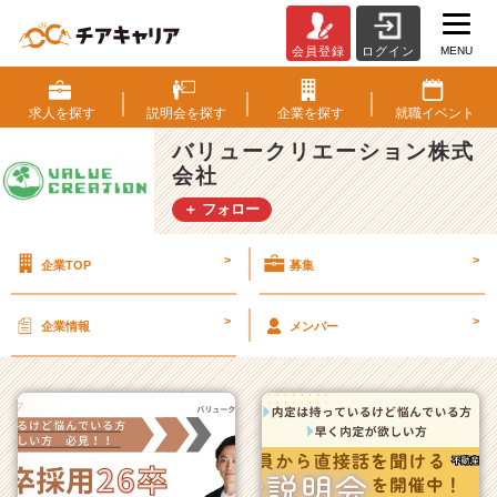
MENU
会員登録
ログイン
バ
リ
ュ
求人を
探す
説明会を
探す
企業を
探す
就職
イベント
ー
バリュークリエーション株式
ク
会社
リ
エ
＋ フォロー
ー
シ
>
>
企業TOP
募集
ョ
ン
株
>
>
企業情報
メンバー
式
会
社
の
タ
イ
ム