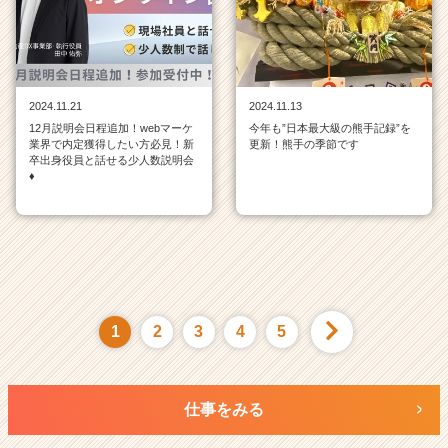
2024.11.21
2024.11.13
12月説明会日程追加！webマーケ
今年も”日本最大級の熊手記録”を
業界で内定獲得したい方必見！新
更新！熊手の季節です
卒出身役員と話せる少人数説明会
♦
1
2
3
4
5
仕事をみる