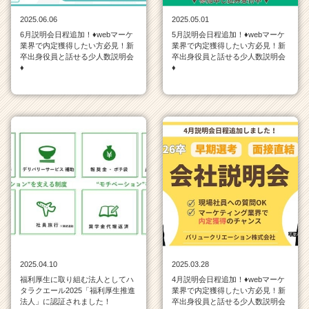
届
2025.06.06
2025.05.01
く
6月説明会日程追加！♦webマーケ
5月説明会日程追加！♦webマーケ
就
業界で内定獲得したい方必見！新
業界で内定獲得したい方必見！新
活
卒出身役員と話せる少人数説明会
卒出身役員と話せる少人数説明会
♦
♦
サ
イ
ト
チ
ア
キ
ャ
リ
ア
（C
h
e
e
r
2025.04.10
2025.03.28
C
福利厚生に取り組む法人としてハ
4月説明会日程追加！♦webマーケ
a
タラクエール2025「福利厚生推進
業界で内定獲得したい方必見！新
r
法人」に認証されました！
卒出身役員と話せる少人数説明会