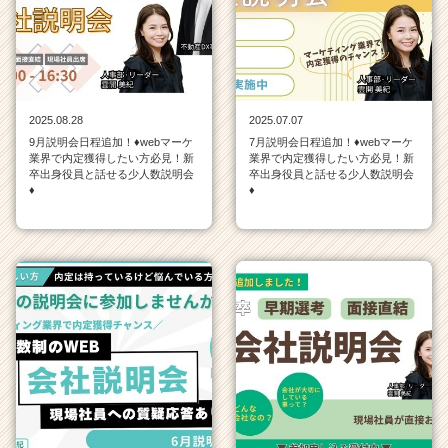
ラ
イ
ン
一
覧
|
2025.08.28
2025.07.07
ベ
9月説明会日程追加！♦webマーケ
7月説明会日程追加！♦webマーケ
ン
業界で内定獲得したい方必見！新
業界で内定獲得したい方必見！新
チ
卒出身役員と話せる少人数説明会
卒出身役員と話せる少人数説明会
♦
♦
ャ
ー・
成
長
企
業
か
ら
ス
カ
ウ
ト
が