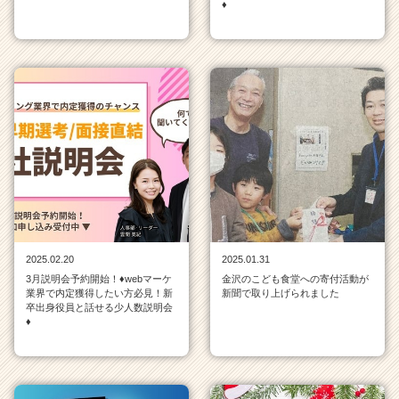
♦
e
e
r）
2025.02.20
2025.01.31
3月説明会予約開始！♦webマーケ
金沢のこども食堂への寄付活動が
業界で内定獲得したい方必見！新
新聞で取り上げられました
卒出身役員と話せる少人数説明会
♦