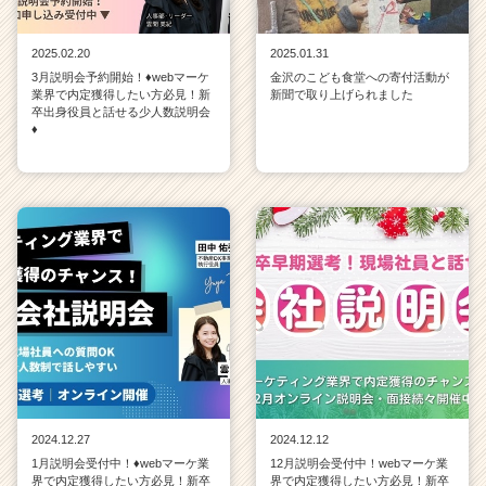
2025.02.20
2025.01.31
3月説明会予約開始！♦webマーケ
金沢のこども食堂への寄付活動が
業界で内定獲得したい方必見！新
新聞で取り上げられました
卒出身役員と話せる少人数説明会
♦
2024.12.27
2024.12.12
1月説明会受付中！♦webマーケ業
12月説明会受付中！webマーケ業
界で内定獲得したい方必見！新卒
界で内定獲得したい方必見！新卒