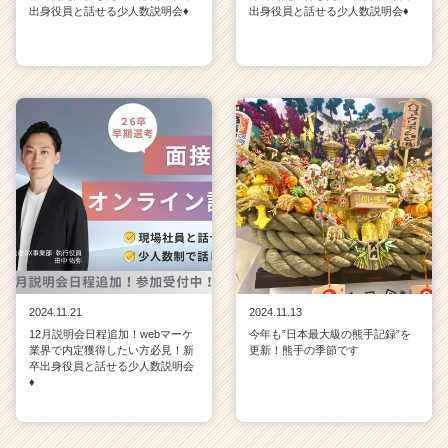
出身役員と話せる少人数説明会♦
出身役員と話せる少人数説明会♦
2024.11.21
2024.11.13
12月説明会日程追加！webマーケ
今年も”日本最大級の熊手記録”を
業界で内定獲得したい方必見！新
更新！熊手の季節です
卒出身役員と話せる少人数説明会
♦