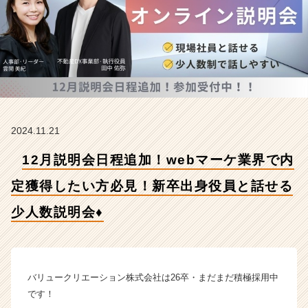
内
定
獲
得
し
た
い
方
必
2024.11.21
見！
新
12月説明会日程追加！webマーケ業界で内
卒
出
定獲得したい方必見！新卒出身役員と話せる
身
役
少人数説明会♦
員
と
話
せ
バリュークリエーション株式会社は26卒・まだまだ積極採用中
る
少
です！
人