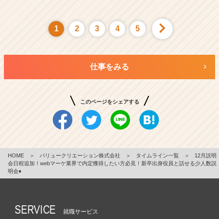
1
2
3
4
5
仕事をみる
このページをシェアする
HOME
＞
バリュークリエーション株式会社
＞
タイムライン一覧
＞
12月説明
会日程追加！webマーケ業界で内定獲得したい方必見！新卒出身役員と話せる少人数説
明会♦
SERVICE
就職サービス