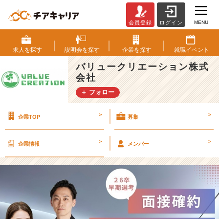
MENU
会員登録
ログイン
1
2
月
求人を
探す
説明会を
探す
企業を
探す
就職
イベント
説
バリュークリエーション株式
明
会社
会
日
＋ フォロー
程
追
>
>
企業TOP
募集
加！
w
e
>
>
企業情報
メンバー
b
マ
ー
ケ
業
界
で