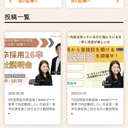
前の記事へ
次の記事へ
r
e
投稿一覧
e
r）
2025.08.28
2025.07.07
9月説明会日程追加！♦webマーケ
7月説明会日程追加！♦webマーケ
業界で内定獲得したい方必見！新
業界で内定獲得したい方必見！新
卒出身役員と話せる少人数説明会
卒出身役員と話せる少人数説明会
♦
♦