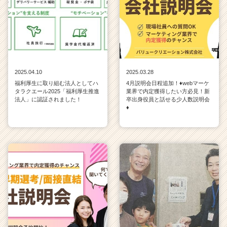
2025.04.10
2025.03.28
福利厚生に取り組む法人としてハ
4月説明会日程追加！♦webマーケ
タラクエール2025「福利厚生推進
業界で内定獲得したい方必見！新
法人」に認証されました！
卒出身役員と話せる少人数説明会
♦