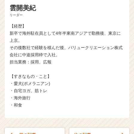
ト
雲開美紀
が
届
リーダー
く
【経歴】
就
活
新卒で海外駐在員として4年半東南アジアで勤務後、東京に
サ
上京。
イ
その後数社で経験を積んだ後、バリュークリエーション株式
ト
会社に中途採用枠で入社。
チ
担当業務：採用、広報
ア
キ
【すきなもの・こと】
ャ
リ
・愛犬(ポメラニアン)
ア
・自宅ヨガ、筋トレ
（C
・海外旅行
h
・和食
e
e
r
C
a