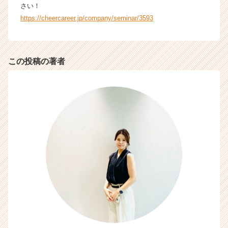
さい！
タ
イ
https://cheercareer.jp/company/seminar/3593
ム
ラ
イ
ン】
この投稿の著者
|
ベ
ン
チ
ャ
ー・
成
長
企
業
か
ら
ス
カ
ウ