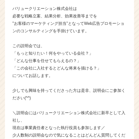
数
バリュークリエーション株式会社は
説
必要な戦略立案、結果分析、効果改善等までを
明
"お客様のマーケティング担当"となってWeb広告プロモーショ
会
ンのコンサルティングを手掛けています。
♦
【バ
リ
この説明会では、
ュ
「もっと知りたい！何をやっている会社？」
ー
「どんな仕事を任せてもらえるの？」
ク
「この会社に入社するとどんな将来を描ける？」
リ
についてお話します。
エ
ー
少しでも興味を持ってくださった方は是非、説明会にご参加く
シ
ョ
ださい(^^)
ン
株
＼説明会にはバリュークリエーション株式会社に新卒として入
式
社し、
会
現在は事業責任者となった執行役員も参加します／
社
少人数制の説明会なので気になることはどんどん質問してくだ
の