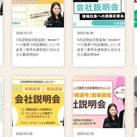
2025.07.07
2025.06.06
7月説明会日程追加！♦webマ
6月説明会日程追加！♦webマ
ーケ業界で内定獲得したい方
ーケ業界で内定獲得したい方
必見！新卒出身役員と話せる
必見！新卒出身役員と話せる
少人数説明会♦
少人数説明会♦
2025.03.28
2025.02.20