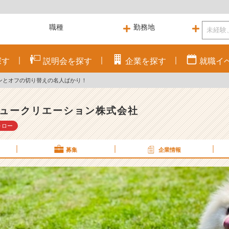
探す
説明会を
探す
企業を
探す
就職
イ
ンとオフの切り替えの名人ばかり！
ュークリエーション株式会社
ォロー
募集
企業情報