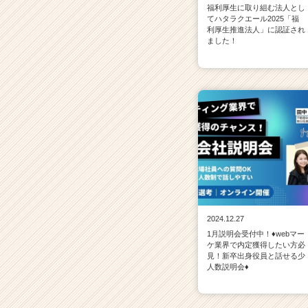
福利厚生に取り組む法人とし
てハタラクエール2025「福
利厚生推進法人」に認証され
ました！
2024.12.27
1月説明会受付中！♦webマー
ケ業界で内定獲得したい方必
見！新卒出身役員と話せる少
人数説明会♦