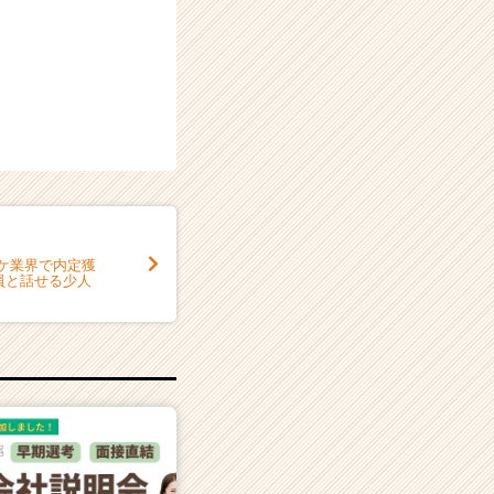
ーケ業界で内定獲
員と話せる少人