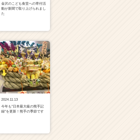
金沢のこども食堂への寄付活
動が新聞で取り上げられまし
た
2024.11.13
今年も”日本最大級の熊手記
録”を更新！熊手の季節です