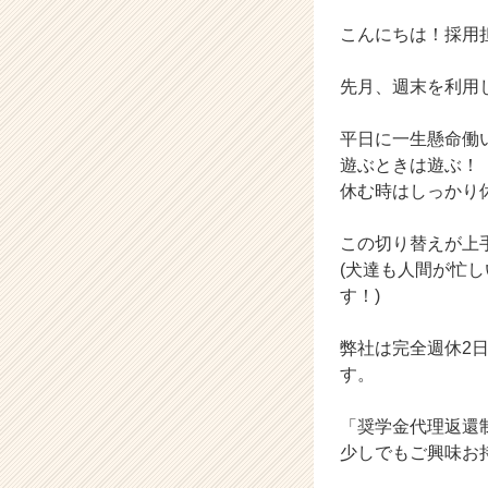
イ
ン】
こんにちは！採用
|
ベ
先月、週末を利用
ン
チ
平日に一生懸命働
ャ
遊ぶときは遊ぶ！
ー・
成
休む時はしっかり
長
企
この切り替えが上手
業
(犬達も人間が忙
か
す！)
ら
ス
弊社は完全週休2
カ
ウ
す。
ト
が
「奨学金代理返還
届
少しでもご興味お
く
就