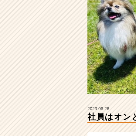
り！
【バ
リ
ュ
ー
ク
リ
エ
ー
シ
ョ
ン
株
式
会
社
の
2023.06.26
タ
社員はオン
イ
ム
ラ