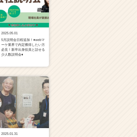
2025.05.01
5月説明会日程追加！♦webマ
ーケ業界で内定獲得したい方
必見！新卒出身役員と話せる
少人数説明会♦
2025.01.31