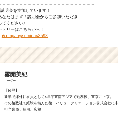
＝＝＝＝＝＝＝＝＝＝＝＝＝＝＝＝＝＝＝＝＝＝＝
回説明会を実施しています！
あなたはまず！説明会からご参加いただき、
ってください♪
ントリーはこちらから！
r.jp/company/seminar/3593
雲開美紀
リーダー
【経歴】
新卒で海外駐在員として4年半東南アジアで勤務後、東京に上京。
その後数社で経験を積んだ後、バリュークリエーション株式会社に
担当業務：採用、広報