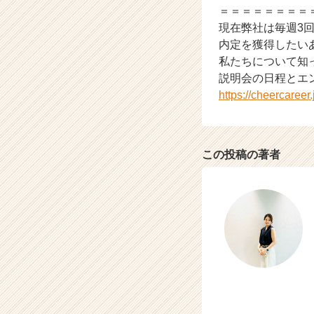
＝＝＝＝＝＝＝＝
活
現在弊社は毎週3
サ
イ
内定を獲得したい
ト
私たちについて知
チ
説明会の日程とエ
ア
https://cheercaree
キ
ャ
リ
ア
この投稿の著者
（C
h
e
e
r
C
a
r
e
e
r）