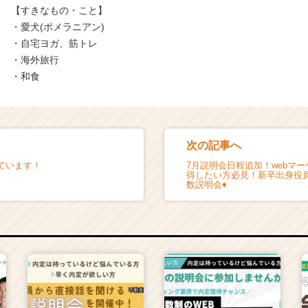
【すきなもの・こと】
・愛犬(ポメラニアン)
・自宅ヨガ、筋トレ
・海外旅行
・和食
次の記事へ
ています！
7月説明会日程追加！webマ
得したい方必見！新卒出身役
数説明会♦