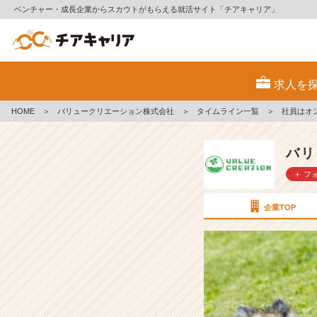
ベンチャー・成長企業からスカウトがもらえる就活サイト「チアキャリア」
社
員
求人を
は
オ
HOME
＞
バリュークリエーション株式会社
＞
タイムライン一覧
＞
社員はオ
ン
と
オ
バリ
フ
＋ フ
の
切
り
企業TOP
替
え
の
名
人
ば
か