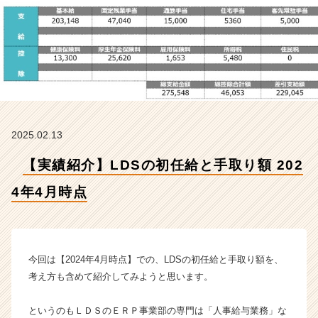
4
年
4
月
時
点
【株
式
会
2025.02.13
社
L
【実績紹介】LDSの初任給と手取り額 202
D
S
4年4月時点
の
タ
イ
ム
ラ
今回は【2024年4月時点】での、LDSの初任給と手取り額を、
イ
考え方も含めて紹介してみようと思います。
ン】
|
というのもＬＤＳのＥＲＰ事業部の専門は「人事給与業務」な
ベ