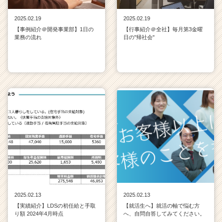
2025.02.19
2025.02.19
【事例紹介＠開発事業部】1日の
【行事紹介＠全社】毎月第3金曜
業務の流れ
日の"帰社会"
2025.02.13
2025.02.13
【実績紹介】LDSの初任給と手取
【就活生へ】就活の軸で悩む方
り額 2024年4月時点
へ、自問自答してみてください。