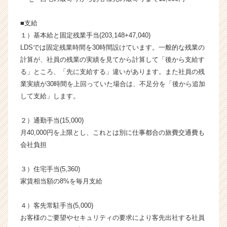
ト
チ
■支給
ア
１）基本給と固定残業手当(203,148+47,040)
キ
LDSでは固定残業時間を30時間設けています。一般的な残業の
ャ
リ
計算が、社員の残業の実績を見てから計算して「後から支給す
ア
る」ところ、「先に支給する」違いがあります。また社員の残
（C
業実績が30時間を上回っていた場合は、不足分を「後から追加
h
して支給」します。
e
e
２）通勤手当(15,000)
r
月40,000円を上限とし、これとは別に仕事都合の旅費交通費も
C
a
会社負担
r
e
３）住宅手当(5,360)
e
家賃相当額の8%を毎月支給
r）
４）客先常駐手当(5,000)
お客様のご要望やセキュリティの要求により客先出社する社員