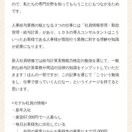
ので、私たちの専門分野を知ってもらうことにもつながるため
ン
です。
チ
ャ
ー・
人事給与業務の核となる３つの仕事には「社員情報管理・勤怠
成
管理・給与計算」があり、ＬＤＳの導入コンサルタントはこう
長
いったお客様である人事様が普段行う業務に対する理解や知識
企
が必要になります。
業
か
新入社員研修では給与計算実務能力検定の勉強を通じて、一般
ら
ス
的な給与計算業務や周辺の法律の知識をインプットしていただ
カ
きます！ほんの一部ですが、この記事を通じて「こういう勉強
ウ
をし、仕事で使っていくんだなー」というイメージを持てると
ト
思います。
が
届
<モデル社員の情報>
く
・新卒入社
就
活
・家賃67,000円で一人暮らし
サ
・毎日お客様先に出社している
イ
⎿ 自宅の最寄りからお客様先の最寄りまで15,000円