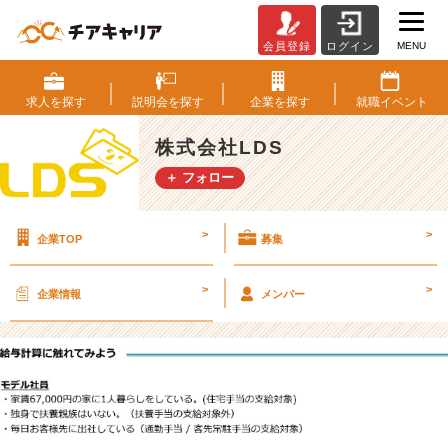
MENU
会員登録
ログイン
【実
績
紹
求人を
探す
説明会を
探す
企業を
探す
就職
イベント
介】
L
株式会社LDS
D
＋ フォロー
S
の
初
>
>
企業TOP
募集
任
給
と
>
>
企業情報
メンバー
手
取
り
額
2
0
2