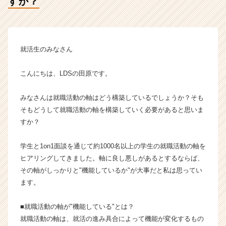
すか？
式
会
社
L
D
就活生のみなさん
S
の
こんにちは、LDSの田原です。
タ
イ
みなさんは就職活動の軸はどう構築しているでしょうか？そも
ム
ラ
そもどうして就職活動の軸を構築していく必要があると思いま
イ
すか？
ン】
|
学生と1on1面談を通じて約1000名以上の学生の就職活動の軸を
ベ
ヒアリングしてきました。軸に良し悪しがあるとするならば、
ン
その軸がしっかりと"機能しているか"が大事だと私は思ってい
チ
ます。
ャ
ー・
成
■就職活動の軸が"機能している"とは？
長
就職活動の軸は、就活の進み具合によって機能が変化するもの
企