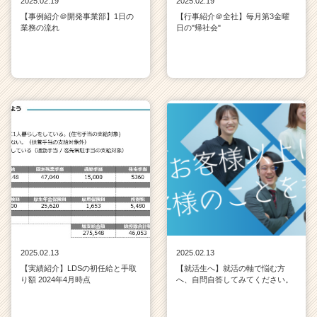
2025.02.19
2025.02.19
【事例紹介＠開発事業部】1日の
【行事紹介＠全社】毎月第3金曜
業務の流れ
日の"帰社会"
2025.02.13
2025.02.13
【実績紹介】LDSの初任給と手取
【就活生へ】就活の軸で悩む方
り額 2024年4月時点
へ、自問自答してみてください。