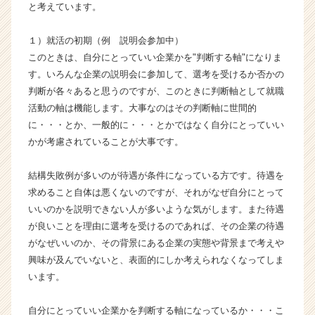
と考えています。
業
か
１）就活の初期（例 説明会参加中）
ら
このときは、自分にとっていい企業かを"判断する軸"になりま
ス
カ
す。いろんな企業の説明会に参加して、選考を受けるか否かの
ウ
判断が各々あると思うのですが、このときに判断軸として就職
ト
活動の軸は機能します。大事なのはその判断軸に世間的
が
に・・・とか、一般的に・・・とかではなく自分にとっていい
届
かが考慮されていることが大事です。
く
就
結構失敗例が多いのが待遇が条件になっている方です。待遇を
活
サ
求めること自体は悪くないのですが、それがなぜ自分にとって
イ
いいのかを説明できない人が多いような気がします。また待遇
ト
が良いことを理由に選考を受けるのであれば、その企業の待遇
チ
がなぜいいのか、その背景にある企業の実態や背景まで考えや
ア
興味が及んでいないと、表面的にしか考えられなくなってしま
キ
います。
ャ
リ
ア
自分にとっていい企業かを判断する軸になっているか・・・こ