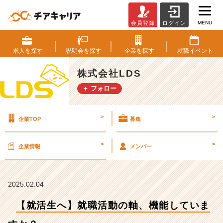
MENU
会員登録
ログイン
【就
活
生
求人を
探す
説明会を
探す
企業を
探す
就職
イベント
へ】
就
株式会社LDS
職
＋ フォロー
活
動
の
>
>
企業TOP
募集
軸、
機
能
>
>
企業情報
メンバー
し
て
い
ま
2025.02.04
す
【就活生へ】就職活動の軸、機能していま
か？
【株