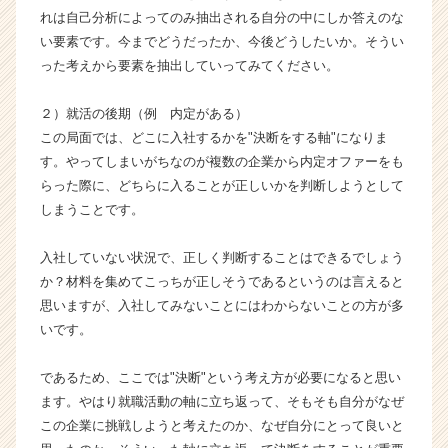
（C
れは自己分析によってのみ抽出される自分の中にしか答えのな
h
い要素です。今までどうだったか、今後どうしたいか。そうい
e
った考えから要素を抽出していってみてください。
e
r
２）就活の後期（例 内定がある）
C
この局面では、どこに入社するかを"決断をする軸"になりま
a
r
す。やってしまいがちなのが複数の企業から内定オファーをも
e
らった際に、どちらに入ることが正しいかを判断しようとして
e
しまうことです。
r）
入社していない状況で、正しく判断することはできるでしょう
か？材料を集めてこっちが正しそうであるというのは言えると
思いますが、入社してみないことにはわからないことの方が多
いです。
であるため、ここでは"決断"という考え方が必要になると思い
ます。やはり就職活動の軸に立ち返って、そもそも自分がなぜ
この企業に挑戦しようと考えたのか、なぜ自分にとって良いと