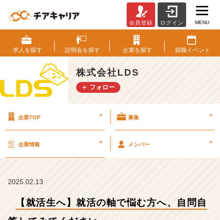
MENU
会員登録
ログイン
【就
活
生
求人を
探す
説明会を
探す
企業を
探す
就職
イベント
へ】
就
株式会社LDS
活
＋ フォロー
の
軸
で
>
>
企業TOP
募集
悩
む
方
>
>
企業情報
メンバー
へ、
自
問
自
2025.02.13
答
【就活生へ】就活の軸で悩む方へ、自問自
し
て