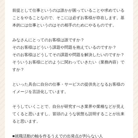
ン
前提として仕事というのは誰かが困っていることや求めている
チ
ことをやることなので、そこには必ずお客様が存在します。基
ャ
本的には仕事というのはその相手のためにやるものです。
ー・
成
長
みなさんにとってのお客様は誰ですか？
企
そのお客様はどういう課題や問題を抱えているのですか？
業
そのお客様はどうしてその課題や問題を解決したいのですか？
か
そういうお客様にどのように関わっていきたい（業務内容）で
ら
すか？
ス
カ
ウ
といった具合に自分の仕事・サービスの提供先となるお客様の
ト
イメージを言語化しています。
が
届
そうしていくことで、自分が研究すべき業界や業種などが見え
く
てくると思いますし、冒頭のような状態も説明することが出来
就
ると思います。
活
サ
イ
■就職活動の軸を作るうえでの出発点が判らない人