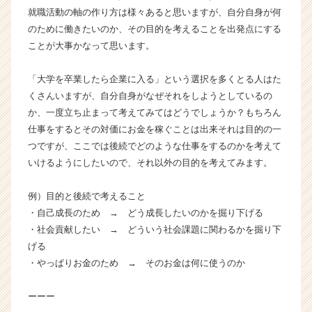
ト
就職活動の軸の作り方は様々あると思いますが、自分自身が何
チ
のために働きたいのか、その目的を考えることを出発点にする
ア
ことが大事かなって思います。
キ
ャ
「大学を卒業したら企業に入る」という選択を多くとる人はた
リ
くさんいますが、自分自身がなぜそれをしようとしているの
ア
（C
か、一度立ち止まって考えてみてはどうでしょうか？もちろん
h
仕事をするとその対価にお金を稼ぐことは出来それは目的の一
e
つですが、ここでは後続でどのような仕事をするのかを考えて
e
いけるようにしたいので、それ以外の目的を考えてみます。
r
C
例）目的と後続で考えること
a
・自己成長のため → どう成長したいのかを掘り下げる
r
e
・社会貢献したい → どういう社会課題に関わるかを掘り下
e
げる
r）
・やっぱりお金のため → そのお金は何に使うのか
ーーー