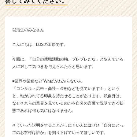
答してみてください。
み
て
く
だ
さ
就活生のみなさん
い。
【株
こんにちは、LDSの田原です。
式
会
今回は、「自分の就職活動の軸、ブレブレだな」と悩んでいる
社
L
人に対して気づきを与えられたらと思います。
D
S
■業界や業種など”What”がわからない人
の
「コンサル・広告・商社・金融などを見ています！」という
タ
と、軸がぶれてる印象を持たせることがあります。私自身は、
イ
なぜそれらの業界を見ているのかを自分の言葉で説明できる状
ム
態であれば何も気にはなりません。
ラ
イ
ン】
そういった説明をすることがしにくい人にはぜひ「自分にとっ
|
てのお客様は誰か」を掘り下げていってほしいです。
ベ