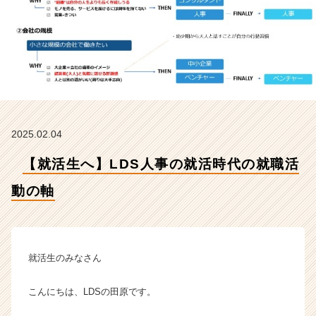
の
軸
【株
式
会
社
L
D
S
2025.02.04
の
タ
【就活生へ】LDS人事の就活時代の就職活
イ
ム
動の軸
ラ
イ
ン】
|
ベ
就活生のみなさん
ン
チ
こんにちは、LDSの田原です。
ャ
ー・