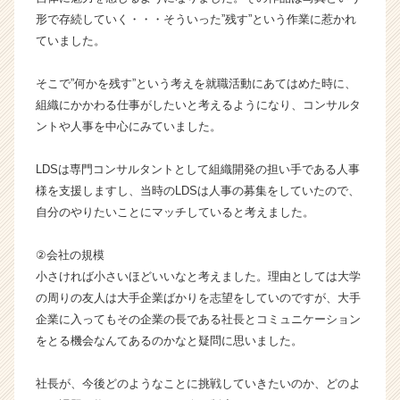
ャ
形で存続していく・・・そういった”残す”という作業に惹かれ
リ
ていました。
ア
（C
そこで”何かを残す”という考えを就職活動にあてはめた時に、
h
e
組織にかかわる仕事がしたいと考えるようになり、コンサルタ
e
ントや人事を中心にみていました。
r
C
LDSは専門コンサルタントとして組織開発の担い手である人事
a
様を支援しますし、当時のLDSは人事の募集をしていたので、
r
自分のやりたいことにマッチしていると考えました。
e
e
r）
②会社の規模
小さければ小さいほどいいなと考えました。理由としては大学
の周りの友人は大手企業ばかりを志望をしていのですが、大手
企業に入ってもその企業の長である社長とコミュニケーション
をとる機会なんてあるのかなと疑問に思いました。
社長が、今後どのようなことに挑戦していきたいのか、どのよ