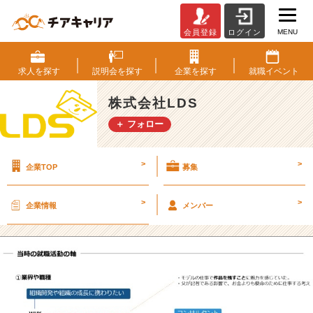
MENU
会員登録
ログイン
【就
活
生
求人を
探す
説明会を
探す
企業を
探す
就職
イベント
へ】
L
株式会社LDS
D
＋ フォロー
S
人
事
>
>
企業TOP
募集
の
就
活
>
>
企業情報
メンバー
時
代
の
就
職
活
動