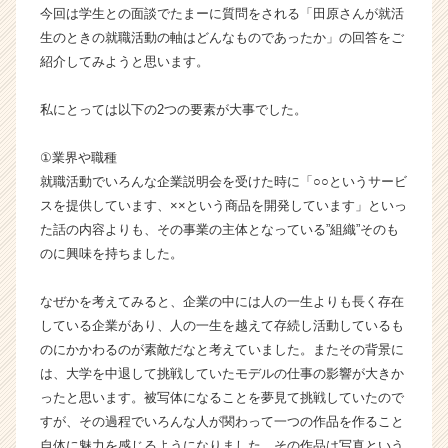
今回は学生との面談でたまーに質問をされる「田原さんが就活
成
生のときの就職活動の軸はどんなものであったか」の回答をご
長
企
紹介してみようと思います。
業
か
私にとっては以下の2つの要素が大事でした。
ら
ス
①業界や職種
カ
就職活動でいろんな企業説明会を受けた時に「○○というサービ
ウ
スを提供しています、××という商品を開発しています」といっ
ト
が
た話の内容よりも、その事業の主体となっている”組織”そのも
届
のに興味を持ちました。
く
就
なぜかを考えてみると、企業の中には人の一生よりも長く存在
活
している企業があり、人の一生を越えて存続し活動しているも
サ
のにかかわるのが素敵だなと考えていました。またその背景に
イ
は、大学を中退して挑戦していたモデルの仕事の影響が大きか
ト
チ
ったと思います。被写体になることを夢見て挑戦していたので
ア
すが、その過程でいろんな人が関わって一つの作品を作ること
キ
自体に魅力を感じるようになりました。その作品は写真という