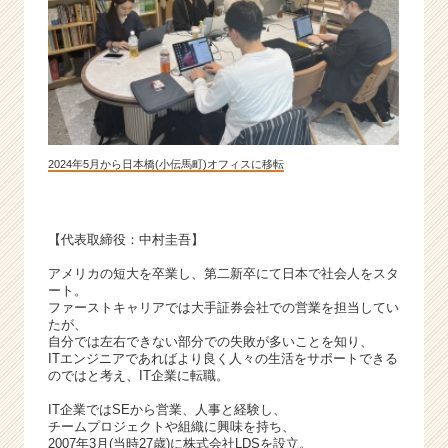
長
企
業
か
ら
ス
カ
ウ
2024年5月から日本橋(小伝馬町)オフィスに移転
ト
が
届
【代表取締役：中村圭吾】
く
就
アメリカの短大を卒業し、第二新卒にて日本で社会人をスタ
活
ート。
サ
ファーストキャリアでは大手証券会社での営業を担当してい
たが、
イ
自分では左右できない部分での失敗が多いことを知り、
ト
ITエンジニアであればより良く人々の生活をサポートできる
チ
のではと考え、IT企業に転職。
ア
IT企業ではSEから営業、人事と経験し、
キ
チームプロジェクトや組織に興味を持ち、
ャ
2007年3月(当時27歳)に株式会社LDSを設立。