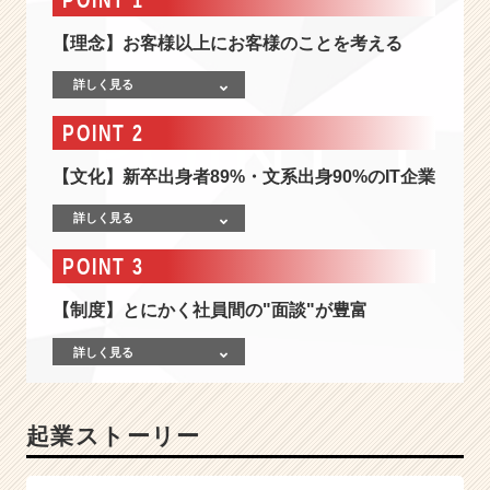
コ
ン
【理念】お客様以上にお客様のことを考える
サ
ル
詳しく見る
タ
ン
POINT 2
ト】
1
【文化】新卒出身者89%・文系出身90%のIT企業
2
5%
詳しく見る
成
長
POINT 3
中
の
【制度】とにかく社員間の"面談"が豊富
I
T
詳しく見る
ベ
ン
チ
起業ストーリー
ャ
ー！"お
客