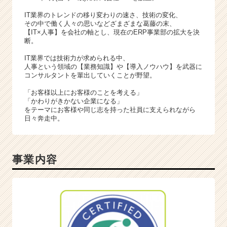
リ
ア
IT業界のトレンドの移り変わりの速さ、技術の変化、
（C
その中で働く人々の思いなどざまざまな葛藤の末、
【IT×人事】を会社の軸とし、現在のERP事業部の拡大を決
h
断。
e
e
IT業界では技術力が求められる中、
r
人事という領域の【業務知識】や【導入ノウハウ】を武器に
コンサルタントを輩出していくことが野望。
C
a
「お客様以上にお客様のことを考える」
r
「かわりがきかない企業になる」
e
をテーマにお客様や同じ志を持った社員に支えられながら
日々奔走中。
e
r）
事業内容