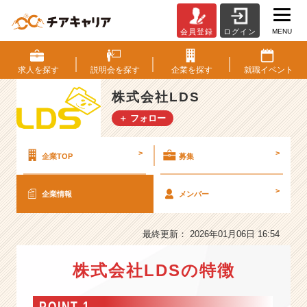
MENU
会員登録
ログイン
株
式
会
求人を
探す
説明会を
探す
企業を
探す
就職
イベント
社
L
株式会社LDS
D
＋ フォロー
S
の
会
>
>
企業TOP
募集
社
情
>
企業情報
メンバー
報
-
【人
最終更新： 2026年01月06日 16:54
事
×
株式会社LDSの特徴
I
T
×
POINT 1