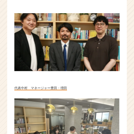
様
以
上
に
お
客
様
の
こ
と
を
考
え
る”
代表中村 マネージャー豊田・増田
|
ベ
ン
チ
ャ
ー・
成