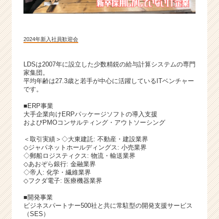
2024年新入社員歓迎会
LDSは2007年に設立した少数精鋭の給与計算システムの専門
家集団。
平均年齢は27.3歳と若手が中心に活躍しているITベンチャー
です。
■ERP事業
大手企業向けERPパッケージソフトの導入支援
およびPMOコンサルティング・アウトソーシング
＜取引実績＞◇大東建託: 不動産・建設業界
◇ジャパネットホールディングス: 小売業界
◇郵船ロジスティクス: 物流・輸送業界
◇あおぞら銀行: 金融業界
◇帝人: 化学・繊維業界
◇フクダ電子: 医療機器業界
■開発事業
ビジネスパートナー500社と共に常駐型の開発支援サービス
（SES）