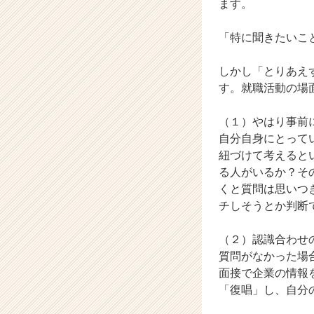
ます。
イ
ト
「特に聞きたいこ
チ
ア
しかし「とりあえ
キ
ャ
す。就職活動の場
リ
ア
（１）やはり事前
（C
自分自身にとって
h
紐づけて考えると
e
る人がいるか？そ
e
くと質問は思いつ
r
C
チしそうとか判断
a
r
（２）認識合わせ
e
質問がなかった場
e
面接で企業の情報
r）
「復唱」し、自分