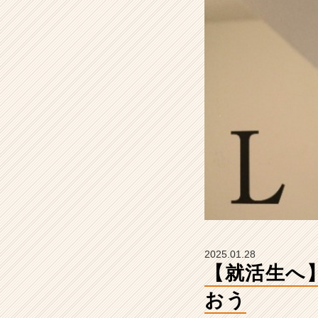
に
時
間
を
使
お
う
【株
式
会
社
L
D
S
の
タ
イ
2025.01.28
ム
【就活生へ
ラ
イ
おう
ン】