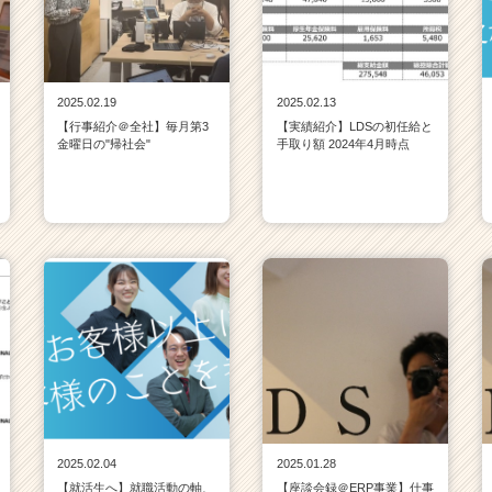
2025.02.19
2025.02.13
【行事紹介＠全社】毎月第3
【実績紹介】LDSの初任給と
金曜日の"帰社会"
手取り額 2024年4月時点
2025.02.04
2025.01.28
【就活生へ】就職活動の軸、
【座談会録＠ERP事業】仕事