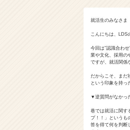
|
ベ
ン
チ
就活生のみなさま
ャ
ー・
こんにちは、LD
成
長
今回は"認識合わ
企
業や文化、採用の
業
ですが、就活関係
か
ら
ス
だからこそ、まだ
カ
という印象を持っ
ウ
ト
▼逆質問がなかっ
が
届
巷では就活に関す
く
就
プ！！」というも
活
答を得て何を判断
サ