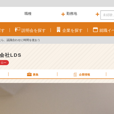
探す
説明会を
探す
企業を
探す
就職
イ
たら、認識合わせに時間を使おう
会社LDS
ォロー
募集
企業情報