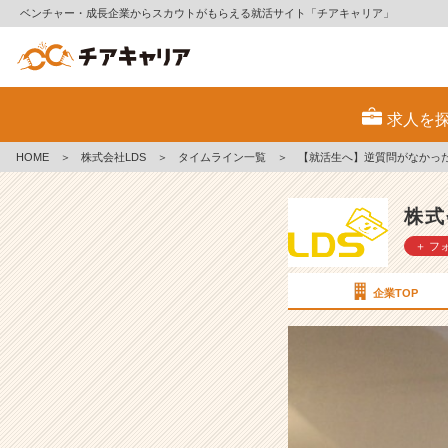
ベンチャー・成長企業からスカウトがもらえる就活サイト「チアキャリア」
【就
活
求人を
生
へ】
HOME
＞
株式会社LDS
＞
タイムライン一覧
＞
【就活生へ】逆質問がなかっ
逆
質
問
株式
が
＋ フ
な
か
っ
企業TOP
た
ら、
認
識
合
わ
せ