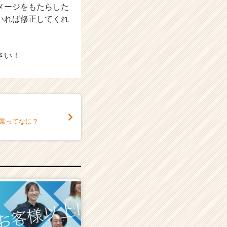
メージをもたらした
いれば修正してくれ
さい！
企業ってなに？