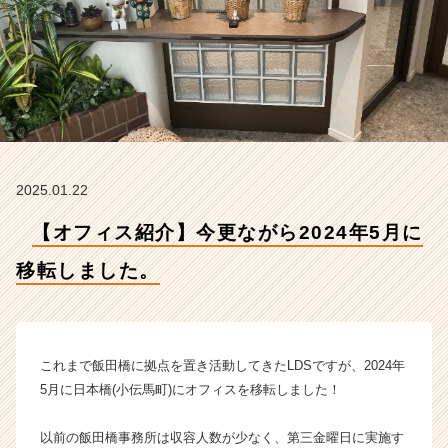
移
転
し
ま
し
た。
【株
式
会
2025.01.22
社
L
【オフィス紹介】今更ながら2024年5月に
D
S
移転しました。
の
タ
イ
ム
ラ
これまで飯田橋に拠点を置き活動してきたLDSですが、2024年
イ
5月に日本橋(小伝馬町)にオフィスを移転しました！
ン】
|
以前の飯田橋事務所は収容人数が少なく、第三金曜日に実施す
ベ