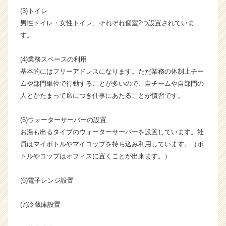
ト
(3)トイレ
チ
男性トイレ・女性トイレ、それぞれ個室2つ設置されていま
ア
す。
キ
ャ
リ
(4)業務スペースの利用
ア
基本的にはフリーアドレスになります。ただ業務の体制上チー
（C
ムや部門単位で行動することが多いので、自チームや自部門の
h
人とかたまって席につき仕事にあたることが慣習です。
e
e
(5)ウォーターサーバーの設置
r
お湯も出るタイプのウォーターサーバーを設置しています。社
C
a
員はマイボトルやマイコップを持ち込み利用しています。（ボ
r
トルやコップはオフィスに置くことが出来ます。）
e
e
(6)電子レンジ設置
r）
(7)冷蔵庫設置