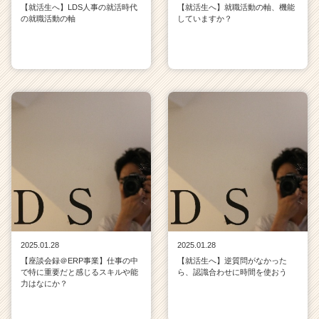
【就活生へ】LDS人事の就活時代
【就活生へ】就職活動の軸、機能
の就職活動の軸
していますか？
2025.01.28
2025.01.28
【座談会録＠ERP事業】仕事の中
【就活生へ】逆質問がなかった
で特に重要だと感じるスキルや能
ら、認識合わせに時間を使おう
力はなにか？