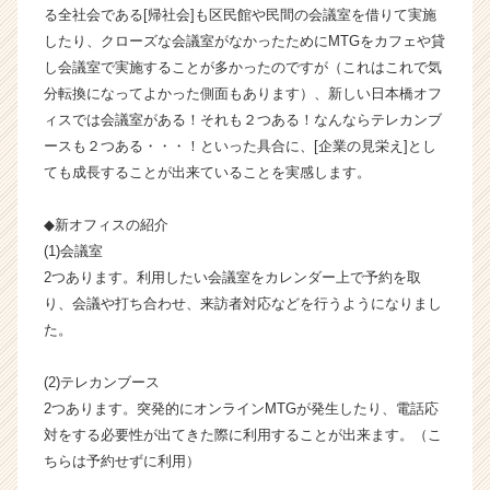
る全社会である[帰社会]も区民館や民間の会議室を借りて実施
ン
したり、クローズな会議室がなかったためにMTGをカフェや貸
チ
ャ
し会議室で実施することが多かったのですが（これはこれで気
ー・
分転換になってよかった側面もあります）、新しい日本橋オフ
成
ィスでは会議室がある！それも２つある！なんならテレカンブ
長
ースも２つある・・・！といった具合に、[企業の見栄え]とし
企
ても成長することが出来ていることを実感します。
業
か
◆新オフィスの紹介
ら
ス
(1)会議室
カ
2つあります。利用したい会議室をカレンダー上で予約を取
ウ
り、会議や打ち合わせ、来訪者対応などを行うようになりまし
ト
た。
が
届
(2)テレカンブース
く
2つあります。突発的にオンラインMTGが発生したり、電話応
就
活
対をする必要性が出てきた際に利用することが出来ます。（こ
サ
ちらは予約せずに利用）
イ