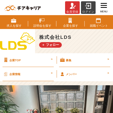
MENU
会員登録
ログイン
【オ
フ
ィ
求人を
探す
説明会を
探す
企業を
探す
就職
イベント
ス
紹
株式会社LDS
介】
＋ フォロー
今
更
な
>
>
企業TOP
募集
が
ら
2
>
>
企業情報
メンバー
0
2
4
年
5
月
に