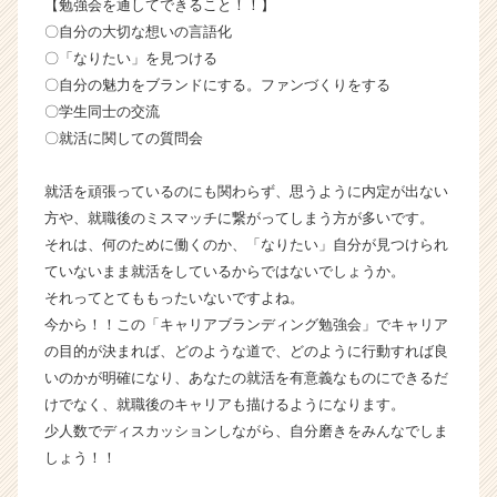
【勉強会を通してできること！！】
就
〇自分の大切な想いの言語化
活
〇「なりたい」を見つける
サ
イ
〇自分の魅力をブランドにする。ファンづくりをする
ト
〇学生同士の交流
チ
〇就活に関しての質問会
ア
キ
就活を頑張っているのにも関わらず、思うように内定が出ない
ャ
方や、就職後のミスマッチに繋がってしまう方が多いです。
リ
それは、何のために働くのか、「なりたい」自分が見つけられ
ア
（C
ていないまま就活をしているからではないでしょうか。
h
それってとてももったいないですよね。
e
今から！！この「キャリアブランディング勉強会」でキャリア
e
の目的が決まれば、どのような道で、どのように行動すれば良
r
いのかが明確になり、あなたの就活を有意義なものにできるだ
C
けでなく、就職後のキャリアも描けるようになります。
a
少人数でディスカッションしながら、自分磨きをみんなでしま
r
e
しょう！！
e