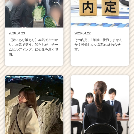
2026.04.23
2026.04.22
【笑いあり涙あり】本気でぶつか
その内定、1年後に後悔しません
り、本気で笑う。私たちが「チー
か？後悔しない就活の終わらせ
ムビルディング」に心血を注ぐ理
方。
由。