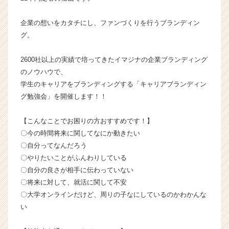
イ
ン】
企業の想いをカタチにし、ファンづくりを行うブランディン
|
グ。
ベ
ン
2600社以上の実績で培ってきたイマジナの企業ブランディング
チ
のノウハウで、
ャ
学生のキャリアをブランディングする「キャリアブランディン
ー・
成
グ勉強会」を開催します！！
長
企
【こんなことでお困りの方おすすめです！】
業
〇今の時間将来に関してなにか動きたい
か
〇自分ってなんだろう
ら
〇やりたいことがふんわりしている
ス
〇自分の良さが相手に伝わっていない
カ
ウ
〇将来に対して、就活に関して不安
ト
〇大学オンラインだけど、周りの子なにしているのかわかんな
が
い
届
く