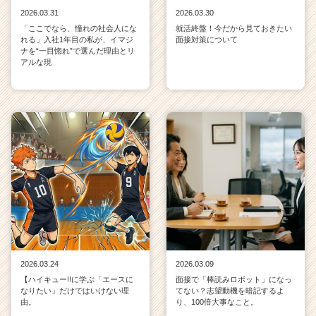
2026.03.31
2026.03.30
「ここでなら、憧れの社会人にな
就活終盤！今だから見ておきたい
れる」入社1年目の私が、イマジ
面接対策について
ナを“一目惚れ”で選んだ理由とリ
アルな現
2026.03.24
2026.03.09
【ハイキュー!!に学ぶ「エースに
面接で「棒読みロボット」になっ
なりたい」だけではいけない理
てない？志望動機を暗記するよ
由。
り、100倍大事なこと。