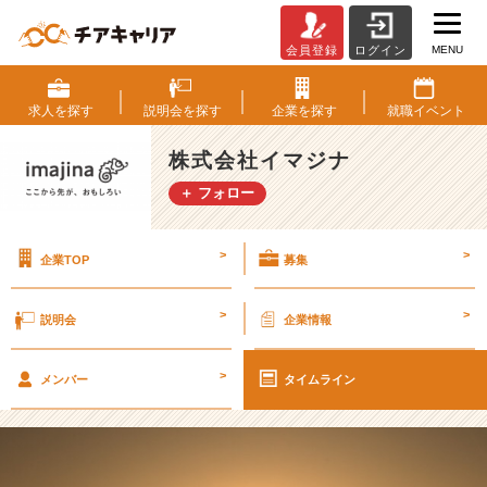
MENU
会員登録
ログイン
【2
1
卒・
求人を
探す
説明会を
探す
企業を
探す
就職
イベント
内
定
株式会社イマジナ
者
＋ フォロー
記
事】
ブ
>
>
企業TOP
募集
ラ
ン
デ
>
>
説明会
企業情報
ィ
ン
>
グ
メンバー
タイムライン
会
社
が
学