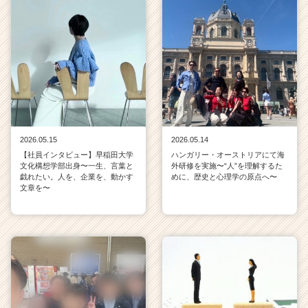
2026.05.15
2026.05.14
【社員インタビュー】早稲田大学
ハンガリー・オーストリアにて海
文化構想学部出身〜一生、言葉と
外研修を実施〜“人”を理解するた
戯れたい。人を、企業を、動かす
めに、歴史と心理学の原点へ〜
文章を〜