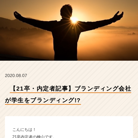
生
を
ブ
ラ
ン
デ
ィ
ン
グ!?
【株
式
会
2020.08.07
社
イ
【21卒・内定者記事】ブランディング会社
マ
ジ
が学生をブランディング!?
ナ
の
タ
イ
こんにちは！
ム
21卒内定者の檜山です。
ラ