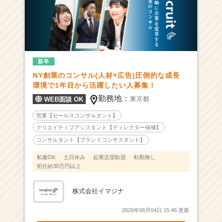
変
革
を
設
計
せ
新卒
よ。】
NY創業のコンサル(人材×広告)圧倒的な成長
2
環境で1年目から活躍したい人募集！
0
代
勤務地：
東京都
WEB面談 OK
か
営業【セールスコンサルタント】
ら
経
クリエイティブアシスタント【ディレクター候補】
営
コンサルタント【ブランドコンサスタント】
の
私服OK
土日休み
起業志望歓迎
転勤無し
最
初任給30万円以上
前
線
に
株式会社イマジナ
飛
び
2026年06月04日 15:46 更新
込