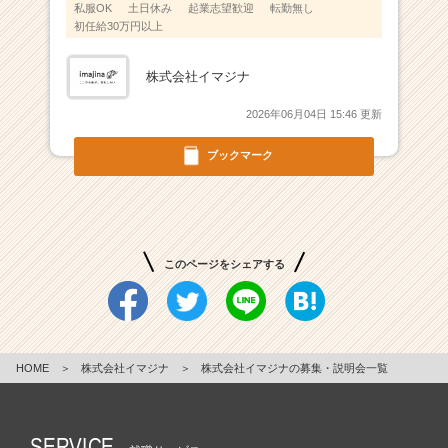
（C
私服OK
土日休み
起業志望歓迎
転勤無し
h
初任給30万円以上
e
e
株式会社イマジナ
r
C
2026年06月04日 15:46 更新
a
r
ブックマーク
e
e
r）
このページをシェアする
HOME
＞
株式会社イマジナ
＞
株式会社イマジナの募集・説明会一覧
SERVICE