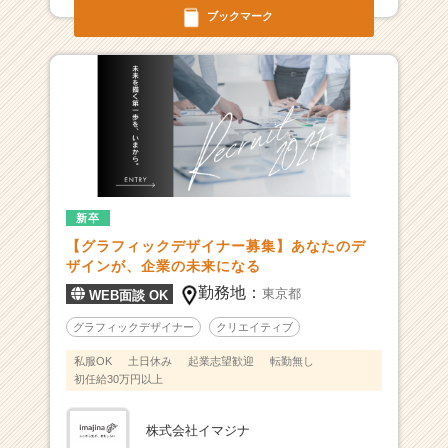
ブックマーク
み、
圧
倒
的
な
成
長
を
掴
み
新卒
取
【グラフィックデザイナー募集】あなたのデ
れ！！
ザインが、企業の未来になる
|
勤務地：
ベ
東京都
WEB面談 OK
ン
グラフィックデザイナー
クリエイティブ
チ
ャ
私服OK
土日休み
起業志望歓迎
転勤無し
ー・
初任給30万円以上
成
長
株式会社イマジナ
企