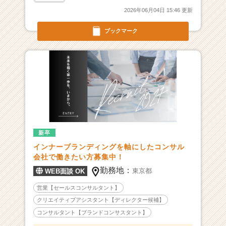
業
2026年06月04日 15:46 更新
か
ら
ブックマーク
ス
カ
ウ
ト
が
届
く
就
活
サ
新卒
イ
インナーブランディングを軸にしたコンサル
ト
会社で働きたい方募集中！
チ
勤務地：
東京都
WEB面談 OK
ア
キ
営業【セールスコンサルタント】
ャ
クリエイティブアシスタント【ディレクター候補】
リ
コンサルタント【ブランドコンサスタント】
ア