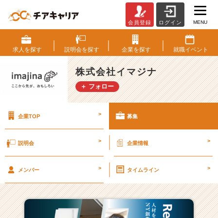
MENU
会員登録
ログイン
株
式
会
求人を
探す
説明会を
探す
企業を
探す
就職
イベント
社
イ
株式会社イマジナ
マ
＋ フォロー
ジ
ナ
の
>
企業TOP
募集
採
用/
求
>
>
説明会
企業情報
人
一
>
>
覧
メンバー
タイムライン
-
【企
業
の