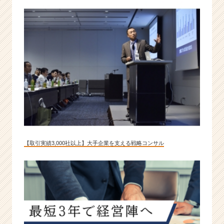
ら
ス
カ
ウ
ト
が
届
く
就
活
サ
イ
ト
チ
【取引実績3,000社以上】大手企業を支える戦略コンサル
ア
キ
ャ
リ
ア
（C
h