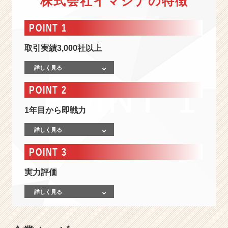
株式会社イマジナの特徴
を
設
計
POINT 1
せ
よ。】
取引実績3,000社以上
2
0
詳しく見る
代
POINT 2
か
ら
経
1年目から即戦力
営
詳しく見る
の
最
POINT 3
前
線
実力評価
に
飛
詳しく見る
び
込
み、
圧