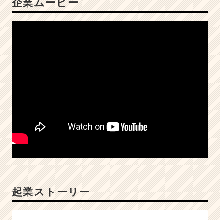
企業ムービー
倒
的
な
成
長
を
掴
み
取
れ！！
|
ベ
ン
チ
ャ
ー・
成
長
起業ストーリー
企
業
か