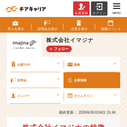
MENU
会員登録
ログイン
株
式
会
求人を
探す
説明会を
探す
企業を
探す
就職
イベント
社
イ
株式会社イマジナ
マ
＋ フォロー
ジ
ナ
の
>
>
企業TOP
募集
会
社
>
説明会
企業情報
情
報
-
>
>
メンバー
タイムライン
【企
業
の
最終更新： 2026年06月04日 15:46
変
革