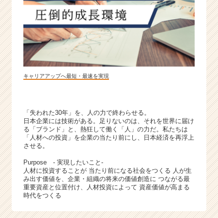
e
e
r
C
a
r
e
e
キャリアアップへ最短・最速を実現
r）
「失われた30年」を、人の力で終わらせる。
日本企業には技術がある。足りないのは、それを世界に届け
る「ブランド」と、熱狂して働く「人」の力だ。私たちは
「人材への投資」を企業の当たり前にし、日本経済を再浮上
させる。
Purpose - 実現したいこと-
人材に投資することが 当たり前になる社会をつくる 人が生
み出す価値を、企業・組織の将来の価値創造に つながる最
重要資産と位置付け、人材投資によって 資産価値が高まる
時代をつくる