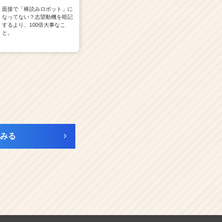
面接で「棒読みロボット」に
なってない？志望動機を暗記
するより、100倍大事なこ
と。
みる