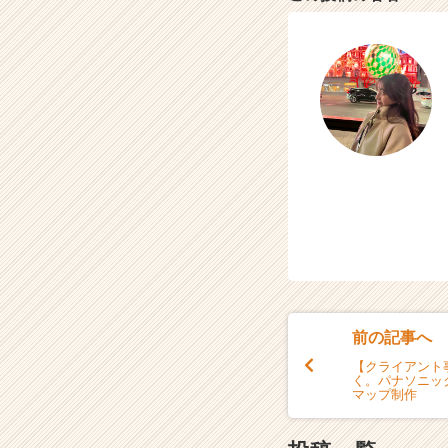
長
企
業
か
ら
ス
カ
ウ
ト
が
届
く
就
活
サ
イ
前の記事へ
ト
【クライアント
チ
く。パナソニッ
マップ制作
ア
キ
ャ