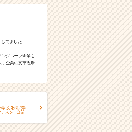
イトしてました！）
ノングループ企業も
大手企業の変革現場
学 文化構想学
い。人を、企業