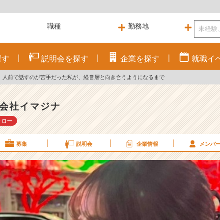
探す
説明会を
探す
企業を
探す
就職
イ
｜人前で話すのが苦手だった私が、経営層と向き合うようになるまで
会社イマジナ
ォロー
募集
説明会
企業情報
メンバ