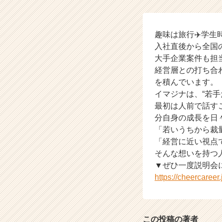
【株
式
会
社
趣味は旅行✈️学
イ
入社直後から全国
マ
大手企業案件も担
ジ
経営層との打ち合
ナ
を積んでいます。
の
イマジナは、“若手
タ
最初は人前で話す
イ
ム
分自身の成長を日
ラ
「若いうちから裁
イ
「経営に近い視点
ン】
そんな想いを持つ
|
▼ぜひ一度説明会
ベ
https://cheercaree
ン
チ
ャ
ー・
この投稿の著者
成