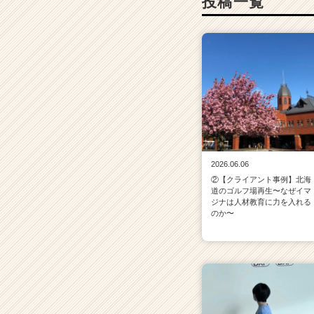
投稿一覧
リ
ア
（C
h
e
e
r
C
a
r
e
2026.06.06
e
②【クライアント事例】北海
r）
道のゴルフ場再生〜なぜイマ
ジナは人材教育に力を入れる
のか〜