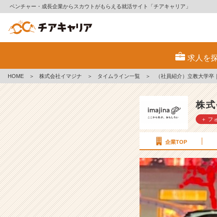
ベンチャー・成長企業からスカウトがもらえる就活サイト「チアキャリア」
（社
員
求人を
紹
介）
HOME
＞
株式会社イマジナ
＞
タイムライン一覧
＞
（社員紹介）立教大学卒
立
教
大
株式
学
＋ フ
卒
｜
人
企業TOP
前
で
話
す
の
が
苦