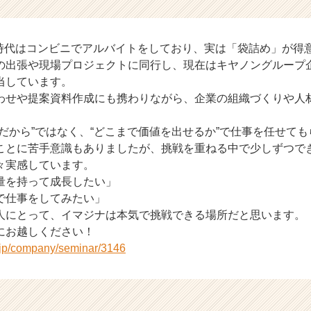
生時代はコンビニでアルバイトをしており、実は「袋詰め」が得
の出張や現場プロジェクトに同行し、現在はキヤノングループ
当しています。
わせや提案資料作成にも携わりながら、企業の組織づくりや人
だから”ではなく、“どこまで価値を出せるか”で仕事を任せて
ことに苦手意識もありましたが、挑戦を重ねる中で少しずつで
々実感しています。
量を持って成長したい」
で仕事をしてみたい」
人にとって、イマジナは本気で挑戦できる場所だと思います。
にお越しください！
r.jp/company/seminar/3146