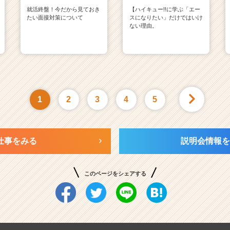
就活終盤！今だから見ておき
【ハイキュー!!に学ぶ「エー
たい面接対策について
スになりたい」だけではいけ
ない理由。
1
2
3
4
5
仕事をみる
説明会情報を
このページをシェアする