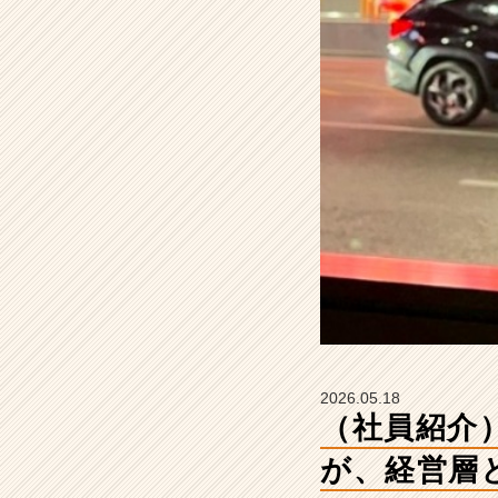
手
だ
っ
た
私
が、
経
営
層
と
向
き
合
う
よ
う
に
2026.05.18
な
（社員紹介
る
ま
が、経営層
で