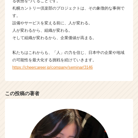
る状態をつくることです。
（C
h
札幌カントリー倶楽部のプロジェクトは、その象徴的な事例で
e
す。
e
設備やサービスを変える前に、人が変わる。
r
人が変わるから、組織が変わる。
C
そして組織が変わるから、企業価値が高まる。
a
r
私たちはこれからも、「人」の力を信じ、日本中の企業や地域
e
e
の可能性を最大化する挑戦を続けていきます。
r）
https://cheercareer.jp/company/seminar/3146
この投稿の著者