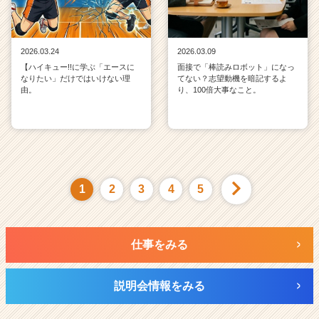
2026.03.24
2026.03.09
【ハイキュー!!に学ぶ「エースに
面接で「棒読みロボット」になっ
なりたい」だけではいけない理
てない？志望動機を暗記するよ
由。
り、100倍大事なこと。
1
2
3
4
5
仕事をみる
説明会情報をみる