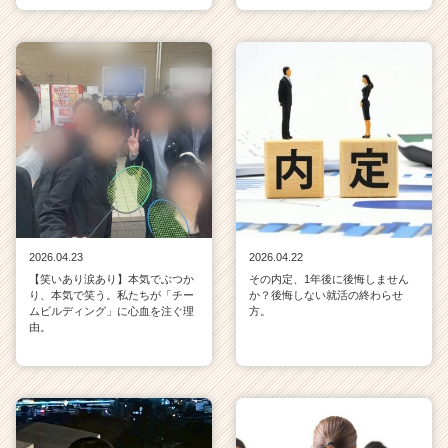
2026.04.23
2026.04.22
【笑いあり涙あり】本気でぶつか
その内定、1年後に後悔しません
り、本気で笑う。私たちが「チー
か？後悔しない就活の終わらせ
ムビルディング」に心血を注ぐ理
方。
由。