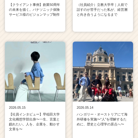
【クライアント事例】創業50周年
（社員紹介）立教大学卒｜人前で
の未来を描く。パナソニック保険
話すのが苦手だった私が、経営層
サービス様のビジョンマップ制作
と向き合うようになるまで
2026.05.15
2026.05.14
【社員インタビュー】早稲田大学
ハンガリー・オーストリアにて海
文化構想学部出身〜一生、言葉と
外研修を実施〜“人”を理解するた
戯れたい。人を、企業を、動かす
めに、歴史と心理学の原点へ〜
文章を〜