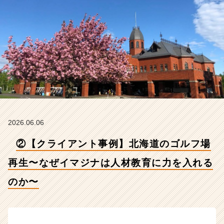
な
ぜ
イ
マ
ジ
ナ
は
人
材
教
育
に
2026.06.06
力
を
②【クライアント事例】北海道のゴルフ場
入
れ
再生〜なぜイマジナは人材教育に力を入れる
る
のか〜
の
か〜
【株
式
会