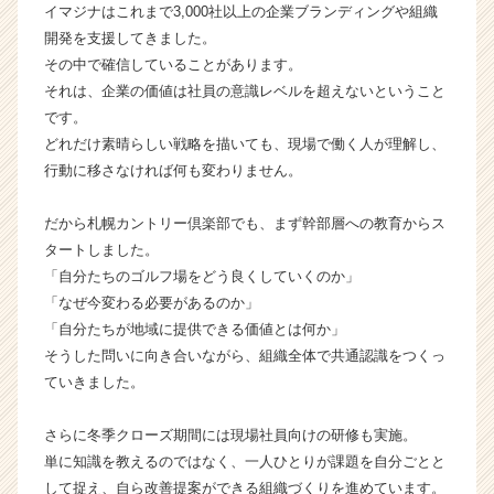
イマジナはこれまで3,000社以上の企業ブランディングや組織
社
開発を支援してきました。
イ
その中で確信していることがあります。
マ
ジ
それは、企業の価値は社員の意識レベルを超えないということ
ナ
です。
の
どれだけ素晴らしい戦略を描いても、現場で働く人が理解し、
タ
行動に移さなければ何も変わりません。
イ
ム
だから札幌カントリー倶楽部でも、まず幹部層への教育からス
ラ
タートしました。
イ
ン】
「自分たちのゴルフ場をどう良くしていくのか」
|
「なぜ今変わる必要があるのか」
ベ
「自分たちが地域に提供できる価値とは何か」
ン
そうした問いに向き合いながら、組織全体で共通認識をつくっ
チ
ていきました。
ャ
ー・
さらに冬季クローズ期間には現場社員向けの研修も実施。
成
長
単に知識を教えるのではなく、一人ひとりが課題を自分ごとと
企
して捉え、自ら改善提案ができる組織づくりを進めています。