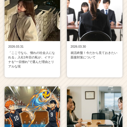
2026.03.31
2026.03.30
「ここでなら、憧れの社会人にな
就活終盤！今だから見ておきたい
れる」入社1年目の私が、イマジ
面接対策について
ナを“一目惚れ”で選んだ理由とリ
アルな現