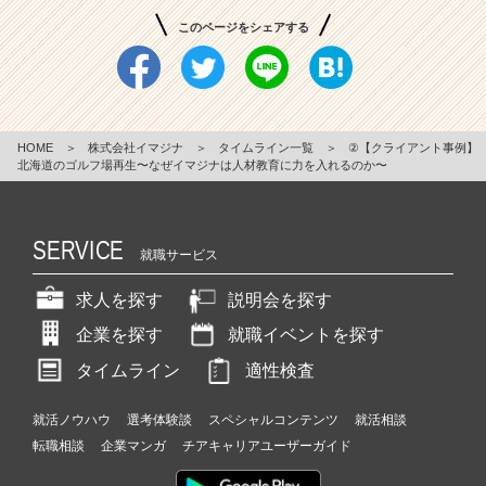
このページをシェアする
HOME
＞
株式会社イマジナ
＞
タイムライン一覧
＞
②【クライアント事例】
北海道のゴルフ場再生〜なぜイマジナは人材教育に力を入れるのか〜
SERVICE
就職サービス
求人を探す
説明会を探す
企業を探す
就職イベントを探す
タイムライン
適性検査
就活ノウハウ
選考体験談
スペシャルコンテンツ
就活相談
転職相談
企業マンガ
チアキャリアユーザーガイド