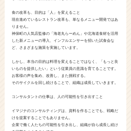
業
か
食の改革も、目的は「人」を変えること
ら
現在進めているレストラン改革も、単なるメニュー開発ではあ
ス
りません。
カ
神保町の人気店監修の「海老丸らーめん」や北海道食材を活用
ウ
ト
した新メニューの導入、インフルエンサーを招いた試食会な
が
ど、さまざまな施策を実施しています。
届
く
しかし、本当の目的は料理を変えることではなく、「もっと良
就
いものを提供したい」という従業員の意識を育てることです。
活
お客様の声を集め、改善し、また挑戦する。
サ
そのサイクルを回し続けることで、組織は成長していきます。
イ
ト
チ
コンサルタントの仕事は、人の可能性を引き出すこと
ア
キ
イマジナのコンサルティングは、資料を作ることでも、戦略だ
ャ
けを提案することでもありません。
リ
企業で働く人たちの可能性を引き出し、組織が自ら成長し続け
ア