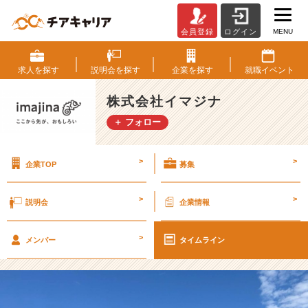
MENU
会員登録
ログイン
②
【ク
ラ
求人を
探す
説明会を
探す
企業を
探す
就職
イベント
イ
ア
株式会社イマジナ
ン
＋ フォロー
ト
事
例】
>
>
企業TOP
募集
北
海
道
>
>
説明会
企業情報
の
ゴ
>
ル
メンバー
タイムライン
フ
場
再
生〜