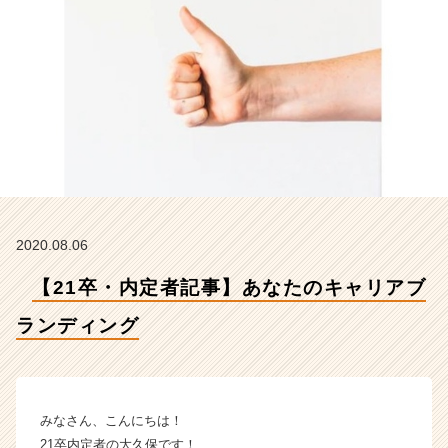
デ
ィ
ン
グ
【株
式
会
社
イ
マ
ジ
ナ
2020.08.06
の
タ
【21卒・内定者記事】あなたのキャリアブ
イ
ム
ランディング
ラ
イ
ン】
|
みなさん、こんにちは！
ベ
21卒内定者の大久保です！
ン