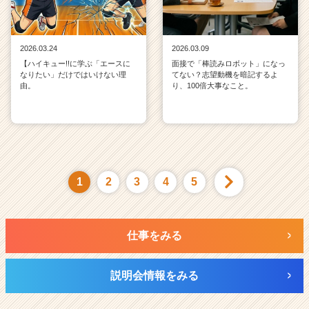
2026.03.24
2026.03.09
【ハイキュー!!に学ぶ「エースに
面接で「棒読みロボット」になっ
なりたい」だけではいけない理
てない？志望動機を暗記するよ
由。
り、100倍大事なこと。
1
2
3
4
5
仕事をみる
説明会情報をみる