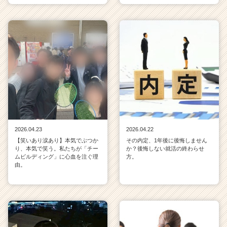
2026.04.23
2026.04.22
【笑いあり涙あり】本気でぶつか
その内定、1年後に後悔しません
り、本気で笑う。私たちが「チー
か？後悔しない就活の終わらせ
ムビルディング」に心血を注ぐ理
方。
由。