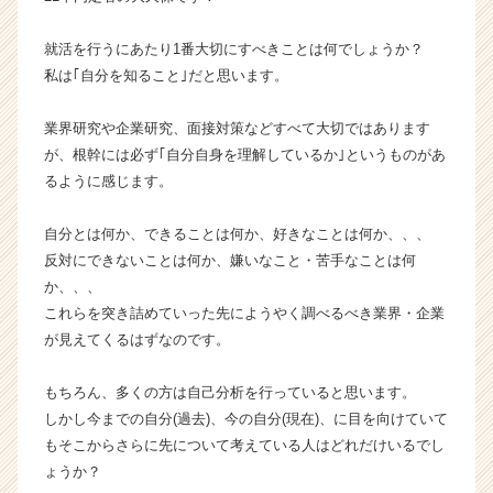
チ
ャ
就活を行うにあたり1番大切にすべきことは何でしょうか？
ー・
私は｢自分を知ること｣だと思います。
成
長
業界研究や企業研究、面接対策などすべて大切ではあります
企
が、根幹には必ず｢自分自身を理解しているか｣というものがあ
業
るように感じます。
か
ら
ス
自分とは何か、できることは何か、好きなことは何か、、、
カ
反対にできないことは何か、嫌いなこと・苦手なことは何
ウ
か、、、
ト
これらを突き詰めていった先にようやく調べるべき業界・企業
が
が見えてくるはずなのです。
届
く
就
もちろん、多くの方は自己分析を行っていると思います。
活
しかし今までの自分(過去)、今の自分(現在)、に目を向けていて
サ
もそこからさらに先について考えている人はどれだけいるでし
イ
ょうか？
ト