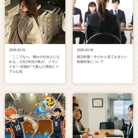
2026.03.31
2026.03.30
「ここでなら、憧れの社会人にな
就活終盤！今だから見ておきたい
れる」入社1年目の私が、イマジ
面接対策について
ナを“一目惚れ”で選んだ理由とリ
アルな現