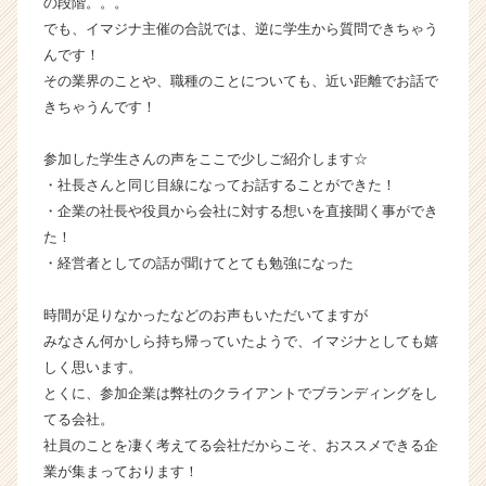
の段階。。。
（C
でも、イマジナ主催の合説では、逆に学生から質問できちゃう
h
んです！
e
その業界のことや、職種のことについても、近い距離でお話で
e
r
きちゃうんです！
C
a
参加した学生さんの声をここで少しご紹介します☆
r
・社長さんと同じ目線になってお話することができた！
e
・企業の社長や役員から会社に対する想いを直接聞く事ができ
e
た！
r）
・経営者としての話が聞けてとても勉強になった
時間が足りなかったなどのお声もいただいてますが
みなさん何かしら持ち帰っていたようで、イマジナとしても嬉
しく思います。
とくに、参加企業は弊社のクライアントでブランディングをし
てる会社。
社員のことを凄く考えてる会社だからこそ、おススメできる企
業が集まっております！