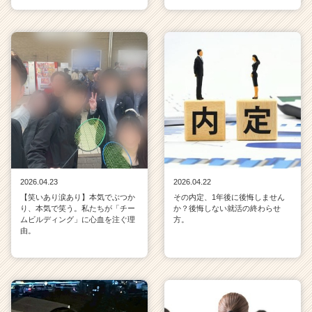
2026.04.23
2026.04.22
【笑いあり涙あり】本気でぶつか
その内定、1年後に後悔しません
り、本気で笑う。私たちが「チー
か？後悔しない就活の終わらせ
ムビルディング」に心血を注ぐ理
方。
由。