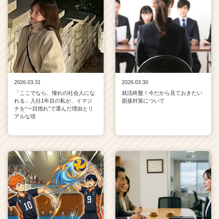
2026.03.31
2026.03.30
「ここでなら、憧れの社会人にな
就活終盤！今だから見ておきたい
れる」入社1年目の私が、イマジ
面接対策について
ナを“一目惚れ”で選んだ理由とリ
アルな現