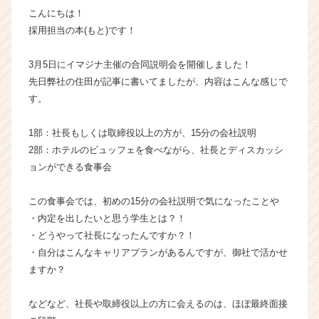
こんにちは！
業
か
採用担当の本(もと)です！
ら
ス
3月5日にイマジナ主催の合同説明会を開催しました！
カ
先日弊社の住田が記事に書いてましたが、内容はこんな感じで
ウ
す。
ト
が
1部：社長もしくは取締役以上の方が、15分の会社説明
届
く
2部：ホテルのビュッフェを食べながら、社長とディスカッシ
就
ョンができる食事会
活
サ
この食事会では、初めの15分の会社説明で気になったことや
イ
・内定を出したいと思う学生とは？！
ト
・どうやって社長になったんですか？！
チ
・自分はこんなキャリアプランがあるんですが、御社で活かせ
ア
キ
ますか？
ャ
リ
などなど、社長や取締役以上の方に会えるのは、ほぼ最終面接
ア