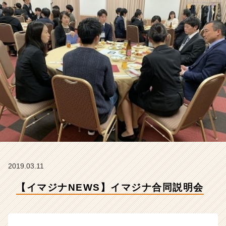
会
社
イ
マ
ジ
ナ
の
タ
イ
ム
ラ
イ
ン】
|
ベ
ン
2019.03.11
チ
ャ
【イマジナNEWS】イマジナ合同説明会
ー・
成
長
企