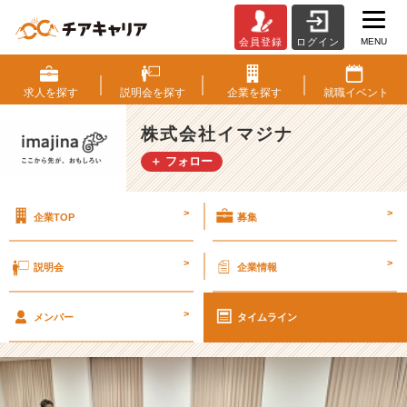
MENU
会員登録
ログイン
【イ
マ
ジ
求人を
探す
説明会を
探す
企業を
探す
就職
イベント
ナ
N
株式会社イマジナ
E
＋ フォロー
W
S】
イ
>
>
企業TOP
募集
マ
ジ
ナ
>
>
説明会
企業情報
合
同
>
説
メンバー
タイムライン
明
会
【株
式