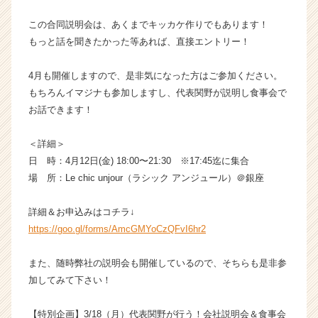
この合同説明会は、あくまでキッカケ作りでもあります！
もっと話を聞きたかった等あれば、直接エントリー！
4月も開催しますので、是非気になった方はご参加ください。
もちろんイマジナも参加しますし、代表関野が説明し食事会で
お話できます！
＜詳細＞
日 時：4月12日(金) 18:00〜21:30 ※17:45迄に集合
場 所：Le chic unjour（ラシック アンジュール）＠銀座
詳細＆お申込みはコチラ↓
https://goo.gl/forms/AmcGMYoCzQFvI6hr2
また、随時弊社の説明会も開催しているので、そちらも是非参
加してみて下さい！
【特別企画】3/18（月）代表関野が行う！会社説明会＆食事会