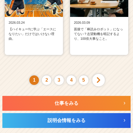
2026.03.24
2026.03.09
【ハイキュー!!に学ぶ「エースに
面接で「棒読みロボット」になっ
なりたい」だけではいけない理
てない？志望動機を暗記するよ
由。
り、100倍大事なこと。
1
2
3
4
5
仕事をみる
説明会情報をみる