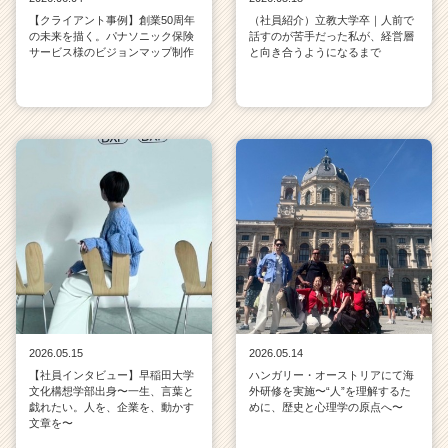
【クライアント事例】創業50周年
（社員紹介）立教大学卒｜人前で
の未来を描く。パナソニック保険
話すのが苦手だった私が、経営層
サービス様のビジョンマップ制作
と向き合うようになるまで
2026.05.15
2026.05.14
【社員インタビュー】早稲田大学
ハンガリー・オーストリアにて海
文化構想学部出身〜一生、言葉と
外研修を実施〜“人”を理解するた
戯れたい。人を、企業を、動かす
めに、歴史と心理学の原点へ〜
文章を〜