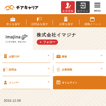
MENU
会員登録
ログイン
自
分
の
求人を
探す
説明会を
探す
企業を
探す
就職
イベント
環
境
株式会社イマジナ
は
＋ フォロー
自
分
で
>
>
企業TOP
募集
つ
く
る
>
>
説明会
企業情報
【株
式
>
会
メンバー
タイムライン
社
イ
マ
2016.12.09
ジ