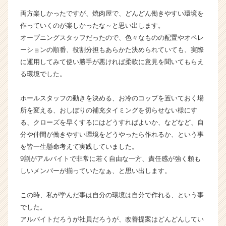
ウ
両方楽しかったですが、焼肉屋で、どんどん働きやすい環境を
ト
作っていくのが楽しかったな～と思い出します。
が
オープニングスタッフだったので、色々なものの配置やオペレ
届
ーションの順番、役割分担もあらかた決められていても、実際
く
に運用してみて使い勝手が悪ければ柔軟に意見を聞いてもらえ
就
活
る環境でした。
サ
イ
ホールスタッフの動きを決める、お冷のコップを置いておく場
ト
所を変える、おしぼりの補充タイミングを切らせない様にす
チ
る、クローズを早くするにはどうすればよいか、などなど、自
ア
分や仲間が働きやすい環境をどうやったら作れるか、という事
キ
を皆一生懸命考えて実践していました。
ャ
リ
9割がアルバイトで非常に若く自由な一方、責任感が強く頼も
ア
しいメンバーが揃っていたなぁ、と思い出します。
（C
h
この時、私が学んだ事は自分の環境は自分で作れる、という事
e
でした。
e
アルバイトだろうが社員だろうが、改善提案はどんどんしてい
r