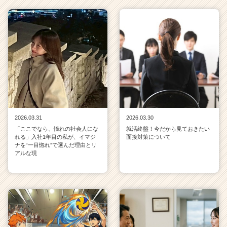
2026.03.31
2026.03.30
「ここでなら、憧れの社会人にな
就活終盤！今だから見ておきたい
れる」入社1年目の私が、イマジ
面接対策について
ナを“一目惚れ”で選んだ理由とリ
アルな現