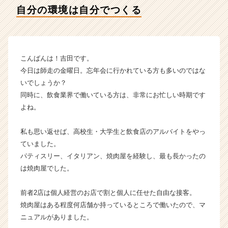
ナ
自分の環境は自分でつくる
の
タ
イ
ム
ラ
こんばんは！吉田です。
イ
今日は師走の金曜日。忘年会に行かれている方も多いのではな
ン】
いでしょうか？
|
同時に、飲食業界で働いている方は、非常にお忙しい時期です
ベ
よね。
ン
チ
ャ
私も思い返せば、高校生・大学生と飲食店のアルバイトをやっ
ー・
ていました。
成
パティスリー、イタリアン、焼肉屋を経験し、最も長かったの
長
は焼肉屋でした。
企
業
前者2店は個人経営のお店で割と個人に任せた自由な接客。
か
焼肉屋はある程度何店舗か持っているところで働いたので、マ
ら
ス
ニュアルがありました。
カ