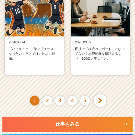
2026.03.24
2026.03.09
【ハイキュー!!に学ぶ「エースに
面接で「棒読みロボット」になっ
なりたい」だけではいけない理
てない？志望動機を暗記するよ
由。
り、100倍大事なこと。
1
2
3
4
5
仕事をみる