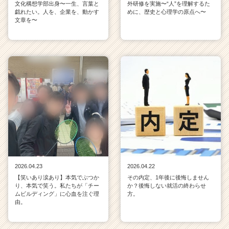
文化構想学部出身〜一生、言葉と
外研修を実施〜“人”を理解するた
戯れたい。人を、企業を、動かす
めに、歴史と心理学の原点へ〜
文章を〜
2026.04.23
2026.04.22
【笑いあり涙あり】本気でぶつか
その内定、1年後に後悔しません
り、本気で笑う。私たちが「チー
か？後悔しない就活の終わらせ
ムビルディング」に心血を注ぐ理
方。
由。