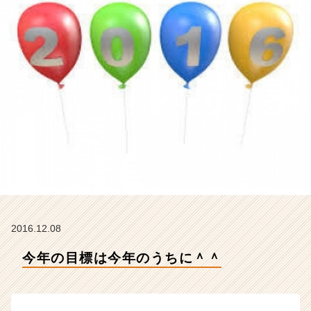
マ
ジ
ナ
の
タ
イ
ム
ラ
イ
ン】
|
ベ
ン
チ
ャ
ー・
2016.12.08
成
長
今年の目標は今年のうちに＾＾
企
業
か
ら