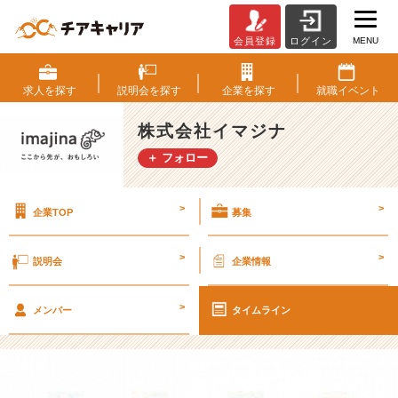
MENU
会員登録
ログイン
今
年
の
求人を
探す
説明会を
探す
企業を
探す
就職
イベント
目
標
株式会社イマジナ
は
＋ フォロー
今
年
の
>
>
企業TOP
募集
う
ち
に
>
>
説明会
企業情報
＾
＾
>
【株
メンバー
タイムライン
式
会
社
イ