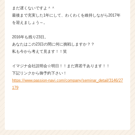
e
まだ遅くないですよ＾＾
r
最後まで充実した1年にして、わくわくを維持しながら2017年
C
を迎えましょう～。
a
r
e
2016年も残り23日。
e
あなたはこの23日の間に何に挑戦しますか？？
r）
私も今から考えて見ます！！笑
イマジナ会社説明会☆明日！！まだ席若干あります！！
下記リンクから御予約下さい！
https://www.passion-navi.com/company/seminar_detail/3146/27
179