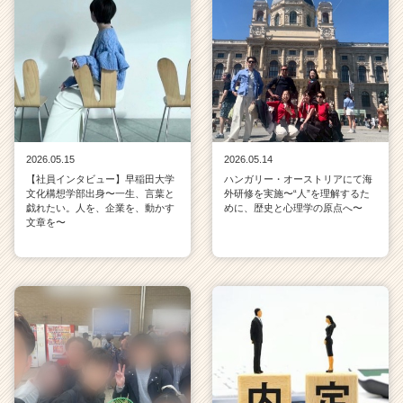
2026.05.15
2026.05.14
【社員インタビュー】早稲田大学
ハンガリー・オーストリアにて海
文化構想学部出身〜一生、言葉と
外研修を実施〜“人”を理解するた
戯れたい。人を、企業を、動かす
めに、歴史と心理学の原点へ〜
文章を〜