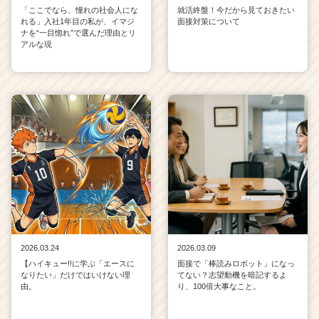
「ここでなら、憧れの社会人にな
就活終盤！今だから見ておきたい
れる」入社1年目の私が、イマジ
面接対策について
ナを“一目惚れ”で選んだ理由とリ
アルな現
2026.03.24
2026.03.09
【ハイキュー!!に学ぶ「エースに
面接で「棒読みロボット」になっ
なりたい」だけではいけない理
てない？志望動機を暗記するよ
由。
り、100倍大事なこと。