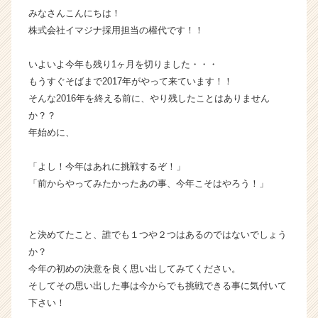
みなさんこんにちは！
ス
カ
株式会社イマジナ採用担当の權代です！！
ウ
ト
いよいよ今年も残り1ヶ月を切りました・・・
が
もうすぐそばまで2017年がやって来ています！！
届
そんな2016年を終える前に、やり残したことはありません
く
か？？
就
年始めに、
活
サ
イ
「よし！今年はあれに挑戦するぞ！」
ト
「前からやってみたかったあの事、今年こそはやろう！」
チ
ア
キ
と決めてたこと、誰でも１つや２つはあるのではないでしょう
ャ
か？
リ
ア
今年の初めの決意を良く思い出してみてください。
（C
そしてその思い出した事は今からでも挑戦できる事に気付いて
h
下さい！
e