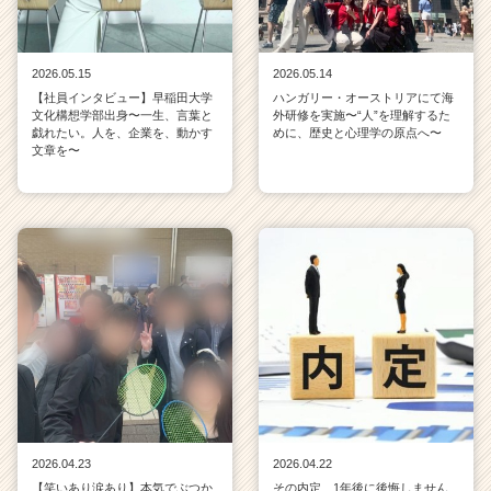
2026.05.15
2026.05.14
【社員インタビュー】早稲田大学
ハンガリー・オーストリアにて海
文化構想学部出身〜一生、言葉と
外研修を実施〜“人”を理解するた
戯れたい。人を、企業を、動かす
めに、歴史と心理学の原点へ〜
文章を〜
2026.04.23
2026.04.22
【笑いあり涙あり】本気でぶつか
その内定、1年後に後悔しません