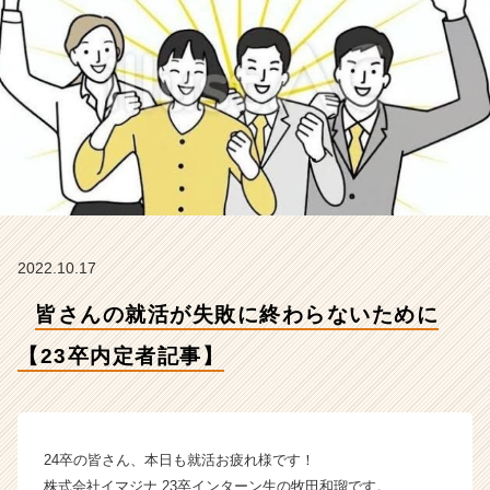
3
卒
内
定
者
記
事】
【株
式
会
社
イ
2022.10.17
マ
ジ
皆さんの就活が失敗に終わらないために
ナ
の
【23卒内定者記事】
タ
イ
ム
ラ
24卒の皆さん、本日も就活お疲れ様です！
イ
株式会社イマジナ 23卒インターン生の牧田和瑠です。
ン】