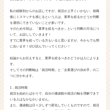
|
ベ
私の経験則からのお話しですが、就活が上手くいかない、就職
ン
後にミスマッチを感じるという人は、業界を絞るかどうか判断
チ
を適切にできていないことが多いです。
ャ
そのため今回は、「業界を絞るべきか」という判断の方法につ
ー・
いて、お話ししていきます！
成
すでに業界を絞っている方もいると思いますが、今からでも間
長
企
に合います！ぜひ読んでいってください！
業
か
結論からお伝えすると、業界を絞るべきかどうかは人によりま
ら
す。
ス
そしてその判断軸は「就活時期」と「企業選びの決め手」の二
カ
つに分かれます。
ウ
ト
が
1．就活時期
届
就活を始めたばかりで、自分の価値観や就活の軸を理解できて
く
いる人はなかなかいません。
就
また、価値観は日々少しずつ変化していくものですので、就活
活