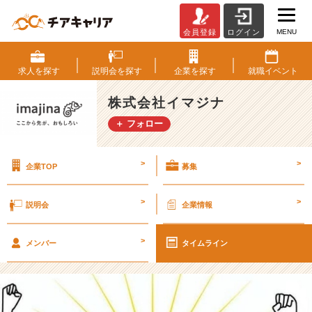
MENU
会員登録
ログイン
皆
さ
ん
求人を
探す
説明会を
探す
企業を
探す
就職
イベント
の
就
株式会社イマジナ
活
＋ フォロー
が
失
敗
>
>
企業TOP
募集
に
終
わ
>
>
説明会
企業情報
ら
な
>
い
メンバー
タイムライン
た
め
に
【2