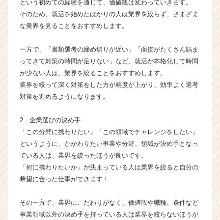
という初めての経験を通じて、価値観は変わっていきます。
サ
そのため、就活を始めたばかりの人は業界を絞らず、さまざま
イ
な業界を見ることをおすすめします。
ト
チ
ア
一方で、「書類選考の締め切りが近い」「面接がたくさん詰ま
キ
ってきて対策の時間が足りない」など、就活が本格化して時間
ャ
が少ない人は、業界を絞ることをおすすめします。
リ
業界を絞って深く対策をした方が精度が上がり、効率よく選考
ア
対策を進めるようになります。
（C
h
e
2．企業選びの決め手
e
「この分野に携わりたい」「この領域でチャレンジをしたい」
r
というように、かかわりたい事業や分野、領域が決め手となっ
C
ている人は、業界を絞ったほうが良いです。
a
「何に携わりたいか」が決まっている人は業界を絞ると自分の
r
希望に合った仕事ができます！
e
e
r）
その一方で、業界にこだわりがなく、価値観や職種、条件など
事業領域以外の決め手を持っている人は業界を絞らないほうが