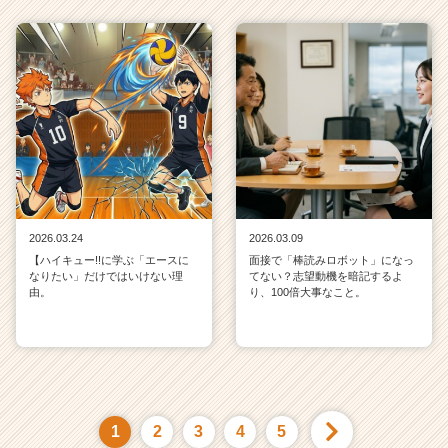
2026.03.24
2026.03.09
【ハイキュー!!に学ぶ「エースに
面接で「棒読みロボット」になっ
なりたい」だけではいけない理
てない？志望動機を暗記するよ
由。
り、100倍大事なこと。
1
2
3
4
5