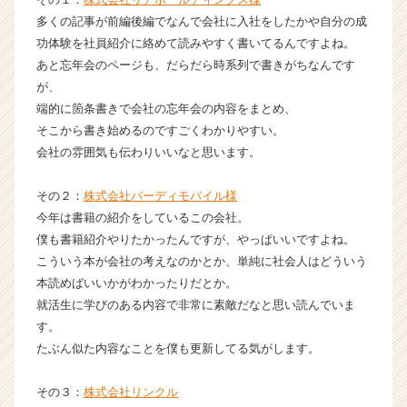
ャ
多くの記事が前編後編でなんで会社に入社をしたかや自分の成
リ
功体験を社員紹介に絡めて読みやすく書いてるんですよね。
ア
あと忘年会のページも、だらだら時系列で書きがちなんです
（C
h
が、
e
端的に箇条書きで会社の忘年会の内容をまとめ、
e
そこから書き始めるのですごくわかりやすい。
r
会社の雰囲気も伝わりいいなと思います。
C
a
その２：
株式会社バーディモバイル様
r
今年は書籍の紹介をしているこの会社。
e
e
僕も書籍紹介やりたかったんですが、やっぱいいですよね。
r）
こういう本が会社の考えなのかとか、単純に社会人はどういう
本読めばいいかがわかったりだとか。
就活生に学びのある内容で非常に素敵だなと思い読んでいま
す。
たぶん似た内容なことを僕も更新してる気がします。
その３：
株式会社リンクル