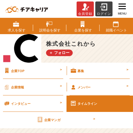
MENU
会員登録
ログイン
い
い
な
求人を
探す
説明会を
探す
企業を
探す
就職
イベント
と
思
株式会社これから
う
＋ フォロー
情
熱
メ
>
>
企業TOP
募集
ッ
セ
ー
>
>
企業情報
メンバー
ジ
を
>
書
インタビュー
タイムライン
く
会
>
企業マンガ
社
４