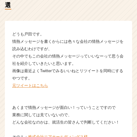
選
成
長
企
業
か
どうも戸田です。
ら
情熱メッセージを書くからには色々な会社の情熱メッセージを
ス
読み込むわけですが、
カ
その中でもこの会社の情熱メッセージっていいなーって思う会
ウ
ト
社を紹介していきたいと思います。
が
画像は最近よくTwitterでみるいいねとリツイートを同時にする
届
やつです。
く
元ツイートはこちら
就
活
サ
あくまで情熱メッセージが面白い！っていうことですので
イ
ト
業務に関しては見ていないので、
チ
どんな会社なのかは、就活生の皆さんで判断してください！
ア
キ
その１：
株式会社リアホールディングス様