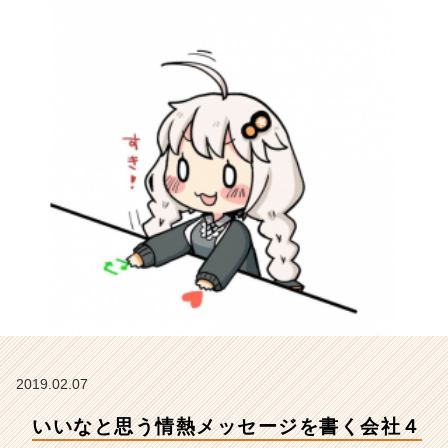
選
【株
式
会
社
こ
れ
か
ら
の
タ
イ
ム
ラ
イ
ン】
|
ベ
ン
2019.02.07
チ
いいなと思う情熱メッセージを書く会社４
ャ
ー・