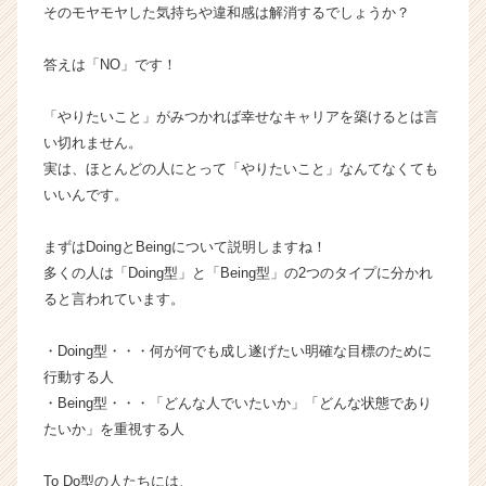
カ
そのモヤモヤした気持ちや違和感は解消するでしょうか？
ウ
ト
答えは「NO」です！
が
届
「やりたいこと」がみつかれば幸せなキャリアを築けるとは言
く
い切れません。
就
実は、ほとんどの人にとって「やりたいこと」なんてなくても
活
サ
いいんです。
イ
ト
まずはDoingとBeingについて説明しますね！
チ
多くの人は「Doing型」と「Being型」の2つのタイプに分かれ
ア
ると言われています。
キ
ャ
・Doing型・・・何が何でも成し遂げたい明確な目標のために
リ
ア
行動する人
（C
・Being型・・・「どんな人でいたいか」「どんな状態であり
h
たいか」を重視する人
e
e
To Do型の人たちには、