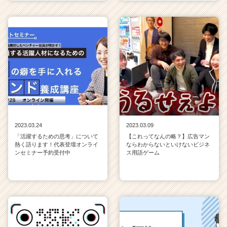
2023.03.24
2023.03.09
「活躍するための思考」について
【これってなんの略？】広告マン
熱く語ります！代表登壇オンライ
ならわからないといけないビジネ
ンセミナー予約受付中
ス用語ゲーム