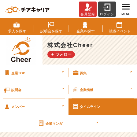
MENU
会員登録
ログイン
【3
分
で
求人を
探す
説明会を
探す
企業を
探す
就職
イベント
わ
か
株式会社Cheer
る
＋ フォロー
自
己
分
>
>
企業TOP
募集
析
講
座
>
>
説明会
企業情報
#
1】
>
「や
メンバー
タイムライン
り
た
>
企業マンガ
い」
が