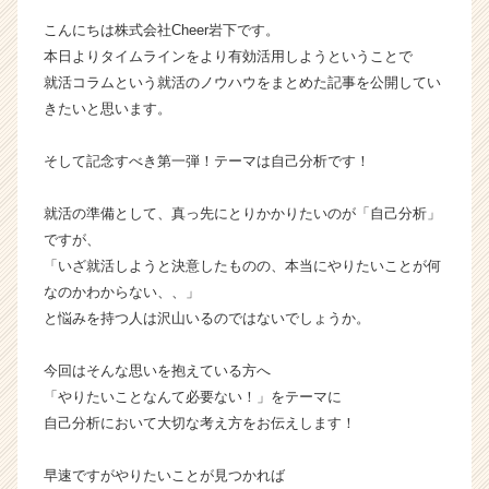
r
こんにちは株式会社Cheer岩下です。
の
本日よりタイムラインをより有効活用しようということで
タ
就活コラムという就活のノウハウをまとめた記事を公開してい
イ
きたいと思います。
ム
ラ
イ
そして記念すべき第一弾！テーマは自己分析です！
ン】
|
就活の準備として、真っ先にとりかかりたいのが「自己分析」
ベ
ですが、
ン
「いざ就活しようと決意したものの、本当にやりたいことが何
チ
なのかわからない、、」
ャ
ー・
と悩みを持つ人は沢山いるのではないでしょうか。
成
長
今回はそんな思いを抱えている方へ
企
「やりたいことなんて必要ない！」をテーマに
業
自己分析において大切な考え方をお伝えします！
か
ら
早速ですがやりたいことが見つかれば
ス