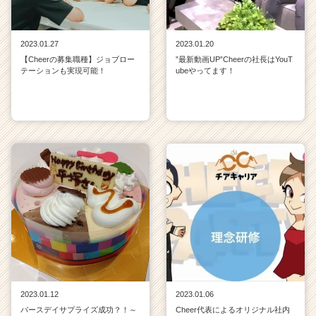
2023.01.27
2023.01.20
【Cheerの募集職種】ジョブロー
”最新動画UP”Cheerの社長はYouT
テーションも実現可能！
ubeやってます！
2023.01.12
2023.01.06
バースデイサプライズ成功？！～
Cheer代表によるオリジナル社内