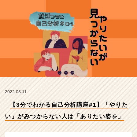
み
つ
か
ら
な
い
人
は
「あ
り
た
い
姿
を」
【株
2022.05.11
式
【3分でわかる自己分析講座#1】「やりた
会
社
い」がみつからない人は「ありたい姿を」
C
h
e
e