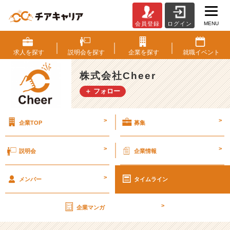
MENU
会員登録
ログイン
【人
気
投
求人を
探す
説明会を
探す
企業を
探す
就職
イベント
稿】
「第
株式会社Cheer
一
＋ フォロー
印
象
は
>
>
企業TOP
募集
3
秒
で
>
>
説明会
企業情報
決
ま
>
る」
メンバー
タイムライン
【株
式
>
企業マンガ
会
社