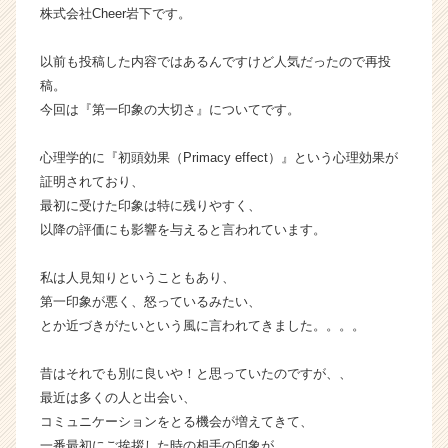
株式会社Cheer岩下です。
か
ら
ス
以前も投稿した内容ではあるんですけど人気だったので再投
カ
稿。
ウ
今回は『第一印象の大切さ』についてです。
ト
が
心理学的に『初頭効果（Primacy effect）』という心理効果が
届
証明されており、
く
最初に受けた印象は特に残りやすく、
就
活
以降の評価にも影響を与えると言われています。
サ
イ
私は人見知りということもあり、
ト
第一印象が悪く、怒っているみたい、
チ
とか近づきがたいという風に言われてきました。。。。
ア
キ
昔はそれでも別に良いや！と思っていたのですが、、
ャ
リ
最近は多くの人と出会い、
ア
コミュニケーションをとる機会が増えてきて、
（C
一番最初にご挨拶した時の相手の印象が、