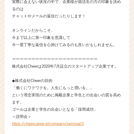
実際に会えない状況の中で、企業様が就活生の方の印象を決め
るのは
チャットやメールの返信だったりします！
オンラインだからこそ、
今まで以上に第一印象を意識して
今一度丁寧な返信を心掛けてみるのも良いかもしれません。
ーーーーーーーーーーーーーーーーーーーーーー
株式会社Cheerは2020年7月設立のスタートアップ企業です。
◆株式会社Cheerの目的
「働くにワクワクを。人生にもっと潤いを。」
という理念実現のために掲載企業と学生との出会いの質を高め
ます。
ゴールは企業と学生の出会いとなる「採用成功」
＜説明会＞
https://cheercareer.jp/company/seminar/2