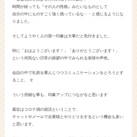
h
時間が経っても『その人の性格』みたいなものとして
e
自分の中にものすごく強く残っているな・・と感じるようにな
e
りました。
r
C
a
そしてようやく人の第一印象は大事だと気付きました。
r
e
特に「おはようございます！」「ありがとうございます！」
e
という何気ない日常の挨拶の中でみられる表情や声色。
r）
会話の中で礼節を重んじつつコミュニケーションをとろうとす
ること。 そ
ういう些細な事も、印象アップにつながると思います
最近はコロナ渦の就活ということで、
チャットやメールで企業様とやりとりをするという機会も多い
と思います。