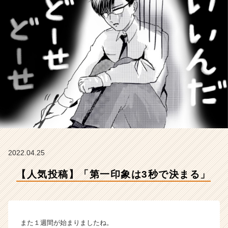
C
h
e
e
r
の
タ
イ
ム
ラ
イ
ン】
|
ベ
ン
2022.04.25
チ
【人気投稿】「第一印象は3秒で決まる」
ャ
ー・
成
長
企
また１週間が始まりましたね。
業