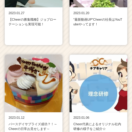
2023.01.27
2023.01.20
【Cheerの募集職種】ジョブロー
”最新動画UP”Cheerの社長はYouT
テーションも実現可能！
ubeやってます！
2023.01.12
2023.01.06
バースデイサプライズ成功？！～
Cheer代表によるオリジナル社内
Cheerの日常お見せします～
研修の様子をご紹介☆