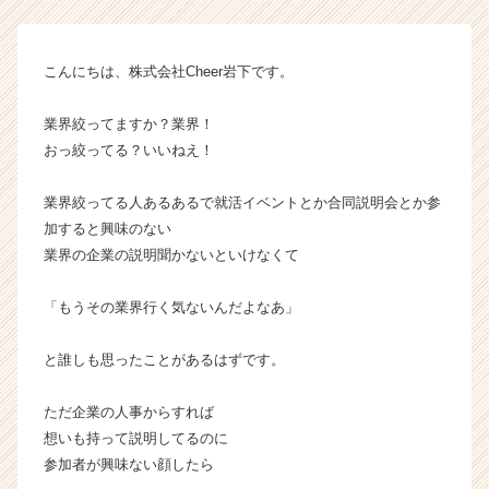
【株
式
会
こんにちは、株式会社Cheer岩下です。
社
C
業界絞ってますか？業界！
h
おっ絞ってる？いいねえ！
e
e
業界絞ってる人あるあるで就活イベントとか合同説明会とか参
r
の
加すると興味のない
タ
業界の企業の説明聞かないといけなくて
イ
ム
「もうその業界行く気ないんだよなあ」
ラ
イ
と誰しも思ったことがあるはずです。
ン】
|
ベ
ただ企業の人事からすれば
ン
想いも持って説明してるのに
チ
参加者が興味ない顔したら
ャ