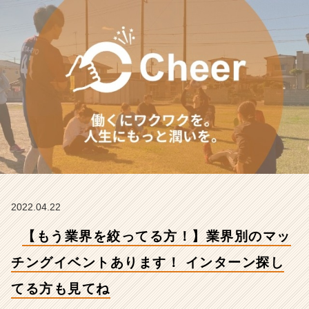
イ
ベ
ン
ト
あ
り
ま
す！
イ
ン
タ
ー
ン
探
し
2022.04.22
て
【もう業界を絞ってる方！】業界別のマッ
る
方
チングイベントあります！ インターン探し
も
見
てる方も見てね
て
ね