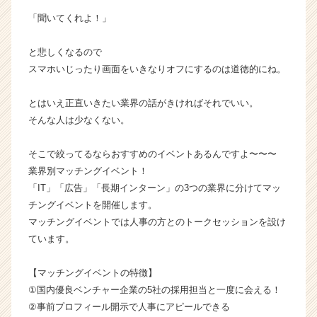
ー・
「聞いてくれよ！」
成
長
と悲しくなるので
企
業
スマホいじったり画面をいきなりオフにするのは道徳的にね。
か
ら
とはいえ正直いきたい業界の話がきければそれでいい。
ス
そんな人は少なくない。
カ
ウ
そこで絞ってるならおすすめのイベントあるんですよ〜〜〜
ト
業界別マッチングイベント！
が
届
「IT」「広告」「長期インターン」の3つの業界に分けてマッ
く
チングイベントを開催します。
就
マッチングイベントでは人事の方とのトークセッションを設け
活
ています。
サ
イ
【マッチングイベントの特徴】
ト
①国内優良ベンチャー企業の5社の採用担当と一度に会える！
チ
ア
②事前プロフィール開示で人事にアピールできる