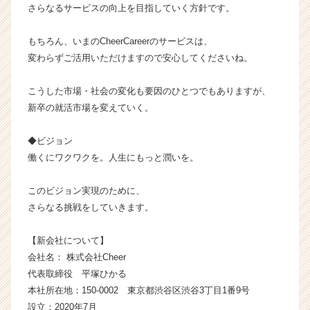
チ
さらなるサービスの向上を目指していく方針です。
ア
キ
もちろん、いまのCheerCareerのサービスは、
ャ
変わらずご活用いただけますので安心してくださいね。
リ
ア
こうした市場・社会の変化も要因のひとつでもありますが、
（C
新卒の就活市場を変えていく。
h
e
e
◆ビジョン
r
働くにワクワクを。人生にもっと潤いを。
C
a
このビジョン実現のために、
r
さらなる挑戦をしていきます。
e
e
r）
【新会社について】
会社名： 株式会社Cheer
代表取締役 平塚ひかる
本社所在地：150-0002 東京都渋谷区渋谷3丁目1番9号
設立：2020年7月