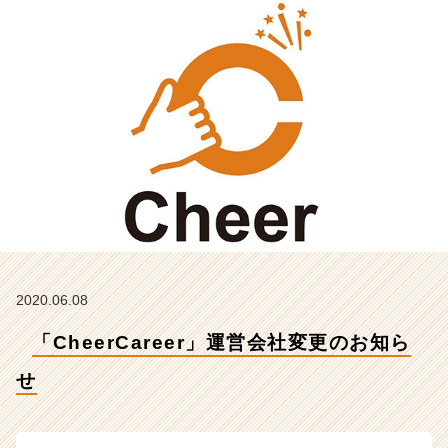
知
ら
せ
【株
式
会
社
C
h
e
e
r
の
タ
イ
2020.06.08
ム
「CheerCareer」運営会社変更のお知ら
ラ
イ
せ
ン】
|
ベ
ン