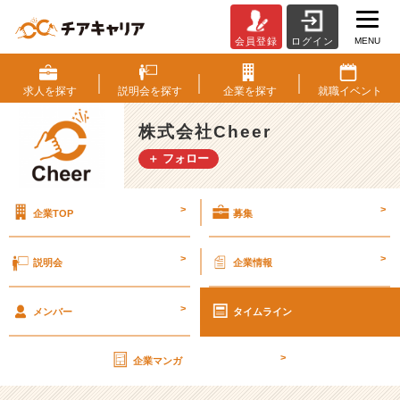
MENU
会員登録
ログイン
「C
h
e
求人を
探す
説明会を
探す
企業を
探す
就職
イベント
e
r
株式会社Cheer
C
＋ フォロー
a
r
e
>
>
企業TOP
募集
e
r」
運
>
>
説明会
企業情報
営
会
>
社
メンバー
タイムライン
変
更
>
企業マンガ
の
お