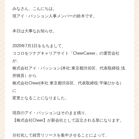
チ
みなさん、こんにちは。
ャ
現アイ・パッション人事メンバーの鈴木です。
ー・
成
本日は大事なお知らせ。
長
企
業
2020年7月1日をもちまして、
か
ココロをツナグキャリアサイト「CheerCareer」の運営会社
ら
が、
ス
株式会社アイ・パッション(本社:東京都渋谷区、代表取締役:浅
カ
井慎吾）から
ウ
株式会社Cheer(本社:東京都渋谷区、代表取締役:平塚ひかる）
ト
が
に
届
変更となることになりました。
く
就
現存のアイ・パッションはそのまま残り、
活
【株式会社Cheer】が新会社として設立される形になります。
サ
イ
分社化して経営リソースを集中させることによって、
ト