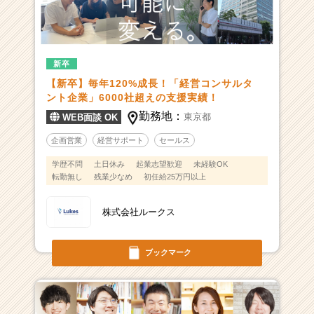
新卒
【新卒】毎年120%成長！「経営コンサルタ
ント企業」6000社超えの支援実績！
勤務地：
東京都
WEB面談 OK
企画営業
経営サポート
セールス
学歴不問
土日休み
起業志望歓迎
未経験OK
転勤無し
残業少なめ
初任給25万円以上
株式会社ルークス
ブックマーク