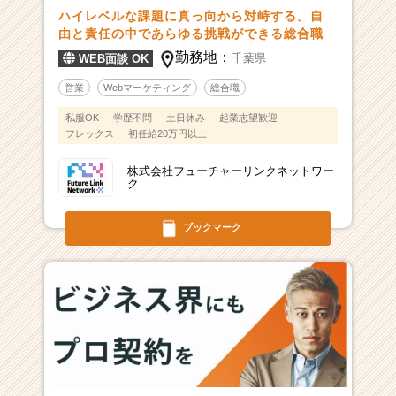
ハイレベルな課題に真っ向から対峙する。自
由と責任の中であらゆる挑戦ができる総合職
勤務地：
千葉県
WEB面談 OK
営業
Webマーケティング
総合職
私服OK
学歴不問
土日休み
起業志望歓迎
フレックス
初任給20万円以上
株式会社フューチャーリンクネットワー
ク
ブックマーク