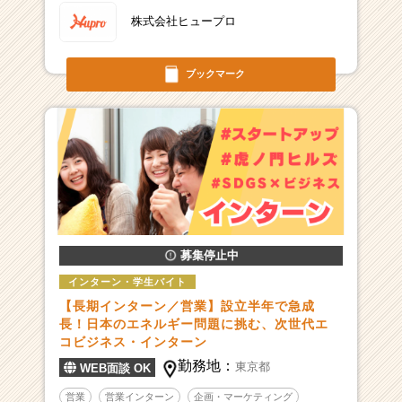
株式会社ヒュープロ
ブックマーク
募集停止中
インターン・学生バイト
【長期インターン／営業】設立半年で急成
長！日本のエネルギー問題に挑む、次世代エ
コビジネス・インターン
勤務地：
東京都
WEB面談 OK
営業
営業インターン
企画・マーケティング