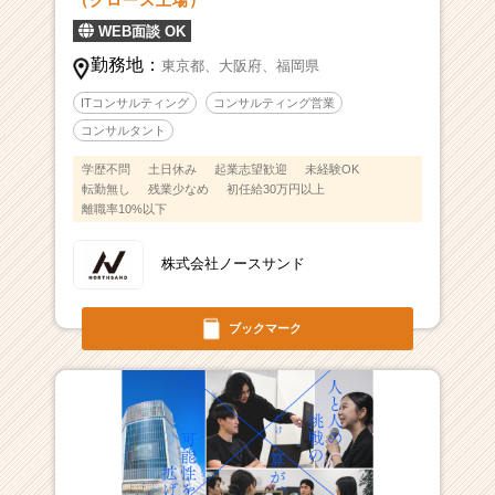
WEB面談 OK
勤務地：
東京都、
大阪府、
福岡県
ITコンサルティング
コンサルティング営業
コンサルタント
学歴不問
土日休み
起業志望歓迎
未経験OK
転勤無し
残業少なめ
初任給30万円以上
離職率10%以下
株式会社ノースサンド
ブックマーク