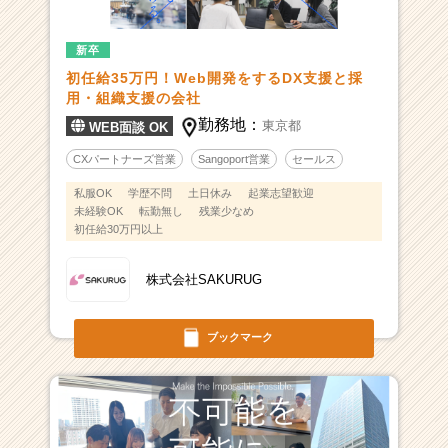
新卒
初任給35万円！Web開発をするDX支援と採
用・組織支援の会社
勤務地：
東京都
WEB面談 OK
CXパートナーズ営業
Sangoport営業
セールス
私服OK
学歴不問
土日休み
起業志望歓迎
未経験OK
転勤無し
残業少なめ
初任給30万円以上
株式会社SAKURUG
ブックマーク