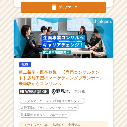
ブックマーク
転職
第二新卒・既卒歓迎｜【専門コンサルタン
ト】多能工型のマーケティングプランナー／
未経験からコンサルへ
勤務地：
東京都
WEB面談 OK
デジタルマーケティング戦略コンサルタント
多能工型のプランニング・ディレクター
提案型のアカウントマネージャー
リモートワーク OK
私服OK
土日休み