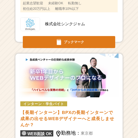
起業志望歓迎
未経験OK
転勤無し
初任給20万円以上
離職率10%以下
株式会社シンクジャム
ブックマーク
インターン・学生バイト
【長期インターン】BPXの長期インターンで
成果の出せるWEBデザイナーへと成長しませ
んか？
勤務地：
東京都
WEB面談 OK