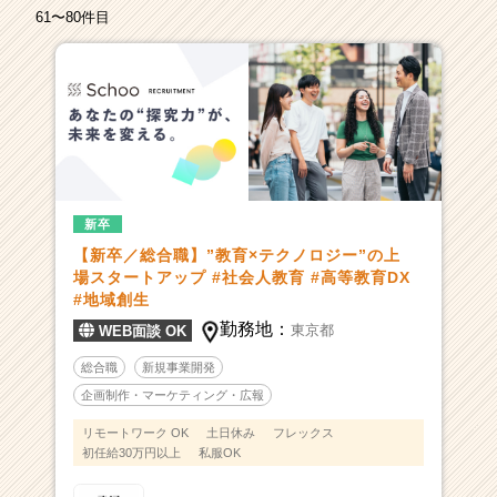
カ
61〜80件目
ウ
ト
が
届
く
就
活
サ
イ
新卒
ト
【新卒／総合職】”教育×テクノロジー”の上
チ
場スタートアップ #社会人教育 #高等教育DX
ア
#地域創生
キ
勤務地：
東京都
WEB面談 OK
ャ
リ
総合職
新規事業開発
ア
企画制作・マーケティング・広報
（CheerCareer）
リモートワーク OK
土日休み
フレックス
初任給30万円以上
私服OK