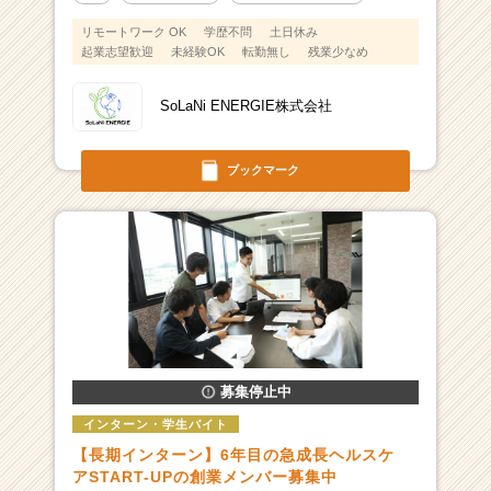
リモートワーク OK
学歴不問
土日休み
起業志望歓迎
未経験OK
転勤無し
残業少なめ
SoLaNi ENERGIE株式会社
ブックマーク
募集停止中
インターン・学生バイト
【長期インターン】6年目の急成長ヘルスケ
アSTART-UPの創業メンバー募集中