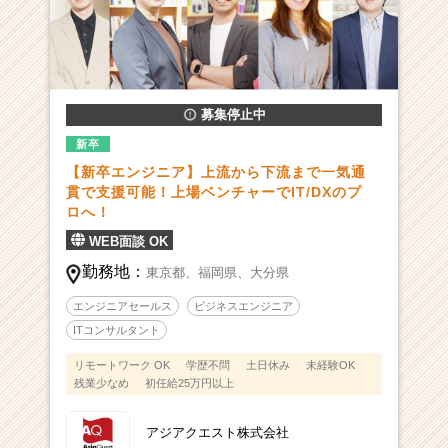
募集停止中
新卒
【新卒エンジニア】上流から下流まで一気通
貫で支援可能！上場ベンチャーでIT/DXのプ
ロへ！
WEB面談 OK
勤務地：
東京都、
福岡県、
大分県
エンジニアセールス
ビジネスエンジニア
ITコンサルタント
リモートワーク OK
学歴不問
土日休み
未経験OK
残業少なめ
初任給25万円以上
アジアクエスト株式会社