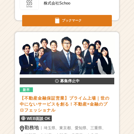
株式会社Schoo
ブックマーク
募集停止中
新卒
【不動産金融保証営業】プライム上場｜世の
中にないサービスを創る！不動産×金融のプ
ロフェッショナル
WEB面談 OK
勤務地：
埼玉県、
東京都、
愛知県、
三重県、