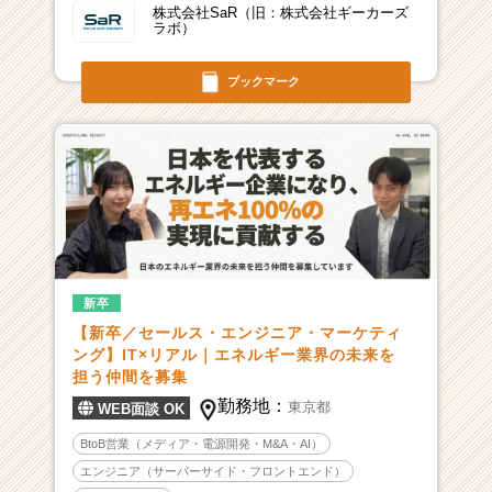
株式会社SaR（旧：株式会社ギーカーズ
ラボ）
ブックマーク
新卒
【新卒／セールス・エンジニア・マーケティ
ング】IT×リアル｜エネルギー業界の未来を
担う仲間を募集
勤務地：
東京都
WEB面談 OK
BtoB営業（メディア・電源開発・M&A・AI）
エンジニア（サーバーサイド・フロントエンド）