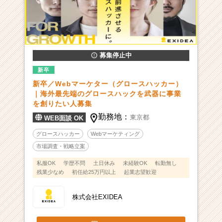
募集停止中
新卒
新卒／Webマーケター（グロースハッカー）
｜海外最先端のグロースハックを武器に事業
を創りたい人募集
勤務地：
東京都
WEB面談 OK
グロースハッカー
Webマーケティング
市場調査・戦略立案
私服OK
学歴不問
土日休み
未経験OK
転勤無し
残業少なめ
初任給25万円以上
起業志望歓迎
株式会社EXIDEA