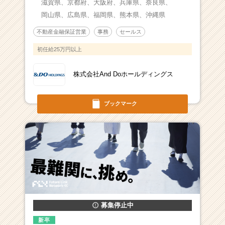
滋賀県、
京都府、
大阪府、
兵庫県、
奈良県、
岡山県、
広島県、
福岡県、
熊本県、
沖縄県
不動産金融保証営業
事務
セールス
初任給25万円以上
株式会社And Doホールディングス
ブックマーク
募集停止中
新卒