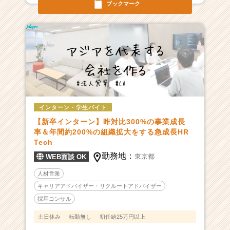
ブックマーク
インターン・学生バイト
【新卒インターン】昨対比300%の事業成長
率＆年間約200%の組織拡大をする急成長HR
Tech
勤務地：
東京都
WEB面談 OK
人材営業
キャリアアドバイザー・リクルートアドバイザー
採用コンサル
土日休み
転勤無し
初任給25万円以上