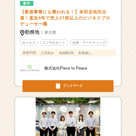
新卒
【新規事業にも携われる！】本田圭佑氏出
資！直近4年で売上37倍以上のビジネスプロ
デューサー職
勤務地：
東京都
セールス
コンサルタント
企画・マーケティング
学歴不問
土日休み
未経験OK
転勤無し
株式会社Piece to Peace
ブックマーク