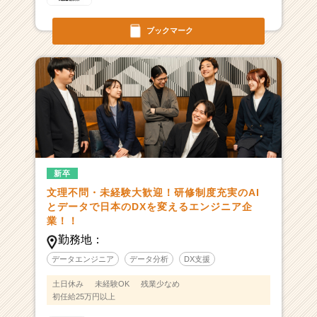
ブックマーク
新卒
文理不問・未経験大歓迎！研修制度充実のAI
とデータで日本のDXを変えるエンジニア企
業！！
勤務地：
データエンジニア
データ分析
DX支援
土日休み
未経験OK
残業少なめ
初任給25万円以上