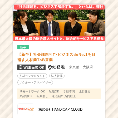
新卒
【新卒】社会課題×IT×ビジネスdeNo.1を目
指す人材業ToB営業
勤務地：
東京都、
大阪府
WEB面談 OK
人材コンサルタント
法人営業
リクルートアドバイザー
リモートワーク OK
私服OK
学歴不問
土日休み
未経験OK
転勤無し
初任給25万円以上
株式会社HANDICAP CLOUD