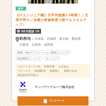
新卒
【ITエンジニア職】月平均残業5.5時間！／文
理不問☆／自慢の研修制度で誰でもスキルア
ップ♪
WEB面談 OK
勤務地：
北海道、
宮城県、
東京都、
愛知県、
大阪府、
広島県、
福岡県
業務／Webアプリケーション開発エンジニア
組込開発エンジニア
エンジニア
リモートワーク OK
学歴不問
土日休み
フレックス
未経験OK
転勤無し
残業少なめ
初任給25万円以上
マンパワーグループ株式会社
ブックマーク