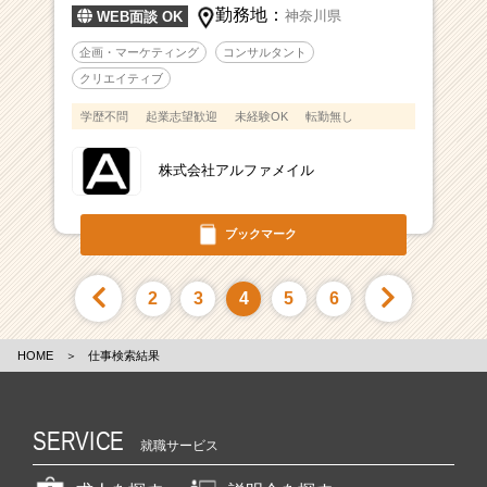
勤務地：
神奈川県
WEB面談 OK
企画・マーケティング
コンサルタント
クリエイティブ
学歴不問
起業志望歓迎
未経験OK
転勤無し
株式会社アルファメイル
ブックマーク
2
3
4
5
6
HOME
＞
仕事検索結果
SERVICE
就職サービス