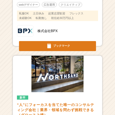
webデザイナー
広告運用
クリエイティブ
私服OK
土日休み
起業志望歓迎
フレックス
未経験OK
転勤無し
初任給30万円以上
株式会社BPX
ブックマーク
新卒
“人”にフォーカスを当てた唯一のコンサルテ
ィング会社｜業界・領域を問わず挑戦できる
（グロース上場）