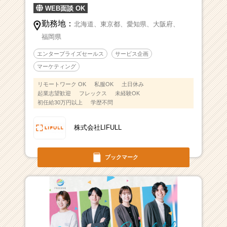
WEB面談 OK
勤務地：
北海道、
東京都、
愛知県、
大阪府、
福岡県
エンタープライズセールス
サービス企画
マーケティング
リモートワーク OK
私服OK
土日休み
起業志望歓迎
フレックス
未経験OK
初任給30万円以上
学歴不問
株式会社LIFULL
ブックマーク