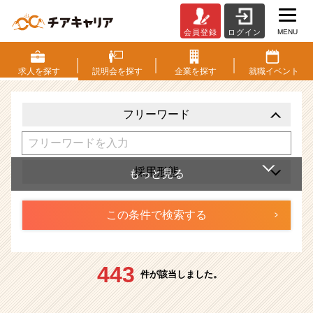
MENU
会員登録
ログイン
仕
事・
求
求人を
探す
説明会を
探す
企業を
探す
就職
イベント
人
検
索
フリーワード
|
ベ
ン
チ
採用形態
ャ
ー・
成
長
企
業
443
か
件が該当しました。
ら
ス