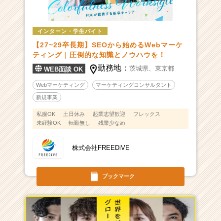
インターン・学生バイト
【27~29卒長期】SEOから始めるWebマーケ
ティング｜圧倒的な知識とノウハウを！
勤務地：
茨城県、
東京都
WEB面談 OK
Webマーケティング
マーケティングコンサルタント
新規事業
私服OK
土日休み
起業志望歓迎
フレックス
未経験OK
転勤無し
残業少なめ
株式会社FREEDiVE
ブックマーク