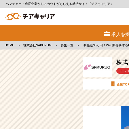
ベンチャー・成長企業からスカウトがもらえる就活サイト「チアキャリア」
株
式
求人を
会
社
HOME
＞
株式会社SAKURUG
＞
募集一覧
＞
初任給35万円！Web開発をす
SAKURUG
の
採
株式
用/
＋ フ
求
人
-
企業TO
初
任
給
35
万
円！
Web