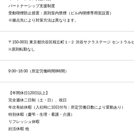
パートナーシップ支援制度
受動喫煙防止措置：原則室内禁煙（ビル内喫煙専用室設置）
※拠点先により対策方法は異なります。
〒150-0031 東京都渋谷区桜丘町１−２ 渋谷サクラステージ セントラルビ
※原則転勤なし
9:00~18:00（所定労働時間8時間）
【年間休日120日以上】
完全週休二日制（土・日）、祝日
年次有給休暇（入社時に10日付与：所定労働日数により変動あり）
特別休暇（慶弔・生理・看護・介護）
リフレッシュ休暇
妊活休暇 他