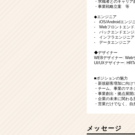
・求職者とのキャリア
・事業戦略立案 等
◆エンジニア
- iOS/Androidエンジ
- Webフロントエン
- バックエンドエンジ
- インフラエンジニア
- データエンジニア
◆デザイナー
WEBデザイナー: We
UI/UXデザイナー: 
■ポジションの魅力
・新規顧客増加に向け
・チーム、事業のマネ
・事業創出・拠点展開
・企業の未来に関わる
・営業だけでなく、自
メッセージ