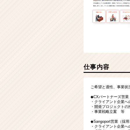
ア
キ
ャ
リ
ア
（CheerCareer）
仕事内容
ご希望と適性、事業状
◆CXパートナーズ営業
・クライアント企業へ
・開発プロジェクトの
・事業戦略立案 等
◆Sangoport営業（
・クライアント企業へ