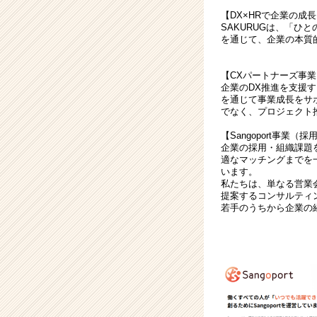
チ
【DX×HRで企業の成
ャ
SAKURUGは、「ひ
ー・
を通じて、企業の本質
成
長
【CXパートナーズ事業
企
企業のDX推進を支援
業
を通じて事業成長をサ
か
でなく、プロジェクト
ら
【Sangoport事業（
ス
企業の採用・組織課題
カ
適なマッチングまでを
ウ
います。
ト
私たちは、単なる営業
が
提案するコンサルティ
若手のうちから企業の
届
く
就
活
サ
イ
ト
チ