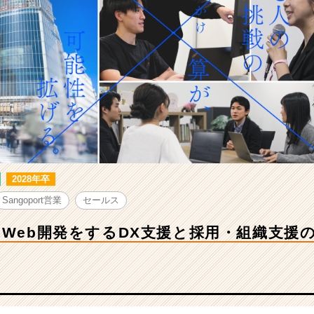
2028年卒
Sangoport営業
セールス
！Web開発をするDX支援と採用・組織支援