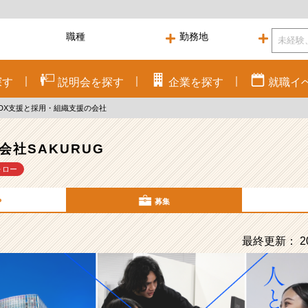
探す
説明会を
探す
企業を
探す
就職
イ
るDX支援と採用・組織支援の会社
会社SAKURUG
ォロー
P
募集
最終更新： 20