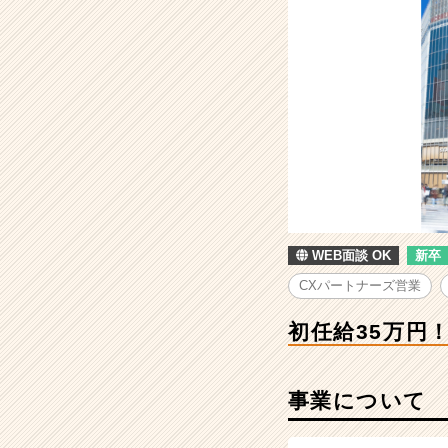
開
発
を
す
る
DX
支
援
と
採
用・
組
WEB面談 OK
新卒
織
支
CXパートナーズ営業
援
の
初任給35万円
会
社
|
事業について
ベ
ン