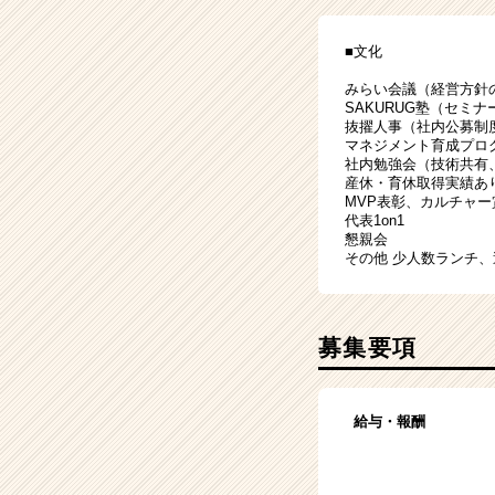
■文化
みらい会議（経営方針
SAKURUG塾（セミナ
抜擢人事（社内公募制
マネジメント育成プロ
社内勉強会（技術共有、
産休・育休取得実績あ
MVP表彰、カルチャー
代表1on1
懇親会
その他 少人数ランチ、
募集要項
給与・報酬