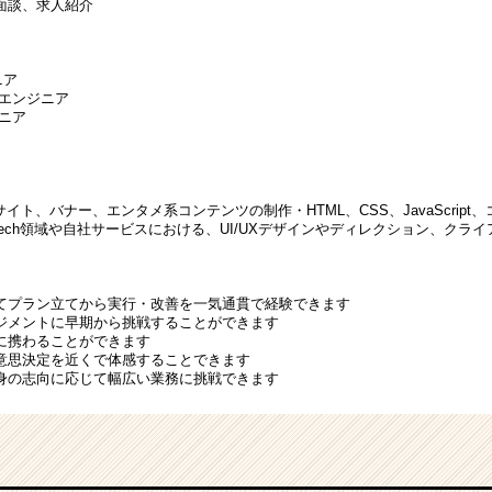
面談、求人紹介
ニア
ドエンジニア
ニア
bサイト、バナー、エンタメ系コンテンツの制作・HTML、CSS、JavaScrip
HRTech領域や自社サービスにおける、UI/UXデザインやディレクション、クラ
てプラン立てから実行・改善を一気通貫で経験できます
ジメントに早期から挑戦することができます
に携わることができます
意思決定を近くで体感することできます
身の志向に応じて幅広い業務に挑戦できます