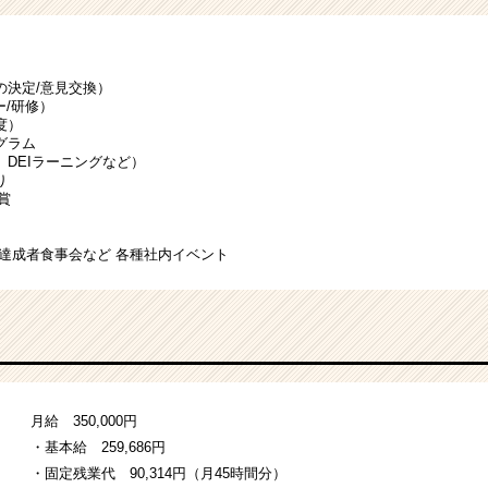
の決定/意見交換）
ー/研修）
度）
グラム
DEIラーニングなど）
り
賞
達成者食事会など 各種社内イベント
月給 350,000円
・基本給 259,686円
・固定残業代 90,314円（月45時間分）