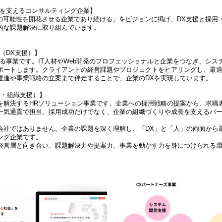
長を支えるコンサルティング企業】
との可能性を開花させる企業であり続ける」をビジョンに掲げ、DX支援と採用
的な課題解決に取り組んでいます。
（DX支援）】
する事業です。IT人材やWeb開発のプロフェッショナルと企業をつなぎ、シス
ポートします。クライアントの経営課題やプロジェクトをヒアリングし、最
推進や事業戦略の立案まで伴走することで、企業のDXを実現しています。
採用・組織支援）】
を解決するHRソリューション事業です。企業への採用戦略の提案から、求職
一気通貫で担当。採用成功だけでなく、企業の組織づくりや成長を支えるパ
会社ではありません。企業の課題を深く理解し、「DX」と「人」の両面から
ング企業です。
経営層と向き合い、課題解決力や提案力、事業を動かす力を身につけられる