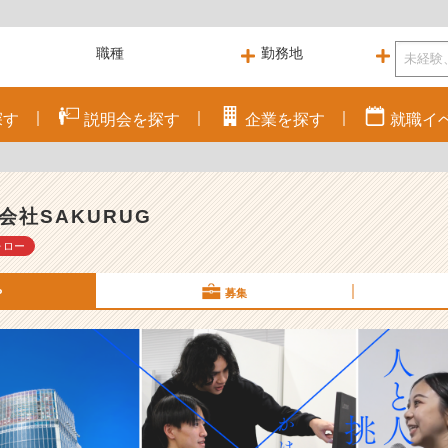
探す
説明会を
探す
企業を
探す
就職
イ
会社SAKURUG
ォロー
P
募集