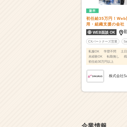
組
織
新卒
支
初任給35万円！We
援
用・組織支援の会社
の
会
WEB面談 OK
社
CXパートナーズ営業
S
|
ベ
私服OK
学歴不問
土日
ン
未経験OK
転勤無し
残
チ
初任給30万円以上
ャ
ー・
株式会社SA
成
長
企
業
か
ら
ス
カ
企業情報
ウ