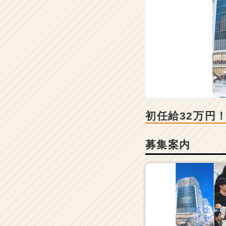
任
給
3
2
万
円！
W
e
b
開
発
初任給32万円
を
す
募集案内
る
D
X
支
援
と
採
用・