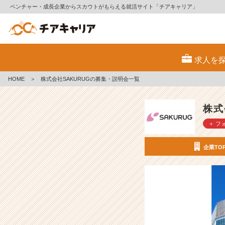
ベンチャー・成長企業からスカウトがもらえる就活サイト「チアキャリア」
株
式
求人を
会
社
HOME
＞
株式会社SAKURUGの募集・説明会一覧
S
A
K
株式
U
＋ フ
R
U
G
企業TO
の
採
用/
求
人
-
初