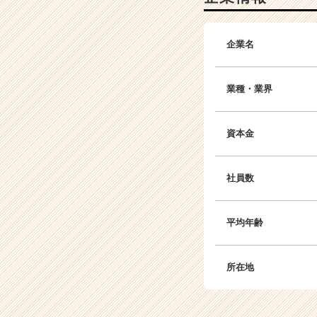
ト
が
届
企業名
く
就
活
業種・業界
サ
イ
ト
資本金
チ
ア
キ
社員数
ャ
リ
ア
平均年齢
（C
h
e
所在地
e
r
C