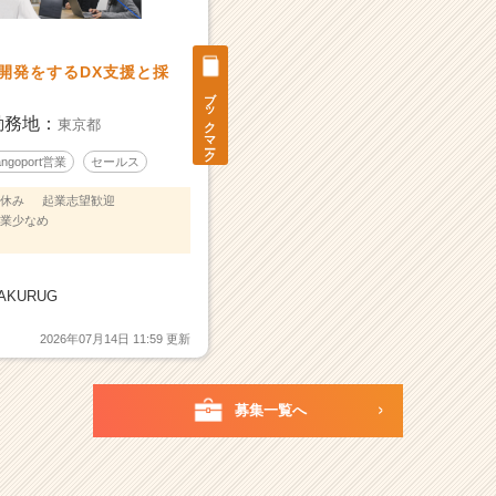
b開発をするDX支援と採
ブックマーク
勤務地：
東京都
angoport営業
セールス
休み
起業志望歓迎
業少なめ
KURUG
2026年07月14日 11:59 更新
募集一覧へ