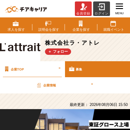
MENU
会員登録
ログイン
株
式
会
求人を
探す
説明会を
探す
企業を
探す
就職
イベント
社
ラ・
株式会社ラ・アトレ
ア
＋ フォロー
ト
レ
の
>
企業TOP
募集
採
用/
求
>
企業情報
人
-
【東
最終更新： 2026年08月06日 15:50
証
グ
ロ
ー