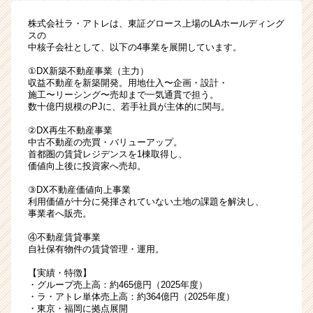
気
株式会社ラ・アトレは、東証グロース上場のLAホールディング
通
スの
貫
中核子会社として、以下の4事業を展開しています。
で
①DX新築不動産事業（主力）
動
収益不動産を新築開発。用地仕入〜企画・設計・
か
施工〜リーシング〜売却まで一気通貫で担う。
す
数十億円規模のPJに、若手社員が主体的に関与。
不
動
②DX再生不動産事業
中古不動産の売買・バリューアップ。
産
首都圏の賃貸レジデンスを1棟取得し、
プ
価値向上後に投資家へ売却。
ロ
デ
③DX不動産価値向上事業
利用価値が十分に発揮されていない土地の課題を解決し、
ュ
事業者へ販売。
ー
サ
④不動産賃貸事業
ー
自社保有物件の賃貸管理・運用。
|
【実績・特徴】
ベ
・グループ売上高：約465億円（2025年度）
ン
・ラ・アトレ単体売上高：約364億円（2025年度）
チ
・東京・福岡に拠点展開