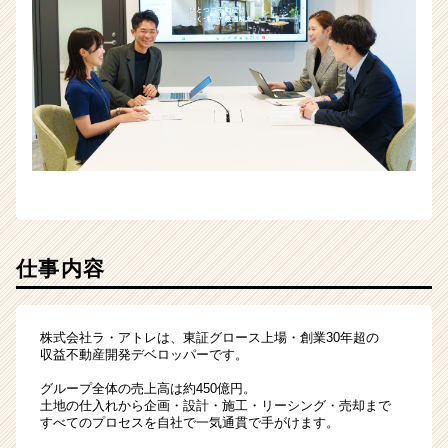
ア
キ
ャ
リ
ア
（CheerCareer）
仕事内容
株式会社ラ・アトレは、東証グロース上場・創業30年超の
収益不動産開発デベロッパーです。
グループ全体の売上高は約450億円。
土地の仕入れから企画・設計・施工・リーシング・売却まで
すべてのプロセスを自社で一気通貫で手がけます。