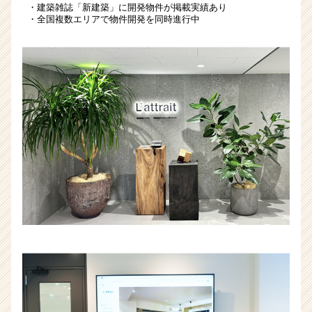
・建築雑誌「新建築」に開発物件が掲載実績あり
ャ
・全国複数エリアで物件開発を同時進行中
ー・
成
長
企
業
か
ら
ス
カ
ウ
ト
が
届
く
就
活
サ
イ
ト
チ