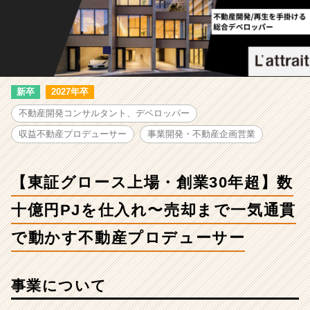
ス
上
場・
創
業
30
年
新卒
2027年卒
超】
不動産開発コンサルタント、デベロッパー
数
十
収益不動産プロデューサー
事業開発・不動産企画営業
億
円
PJ
【東証グロース上場・創業30年超】数
を
仕
十億円PJを仕入れ〜売却まで一気通貫
入
で動かす不動産プロデューサー
れ〜
売
却
ま
事業について
で
一