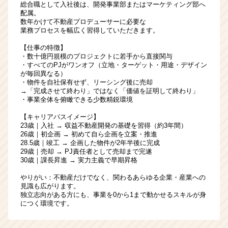
総合職として入社後は、開発事業部またはマーケティング部へ
配属。
数年かけて不動産プロデューサーに必要な
業務プロセスを幅広く習得していただきます。
【仕事の特徴】
・数十億円規模のプロジェクトに若手から直接関与
・すべてのPJがワンオフ（立地・ターゲット・用途・デザイン
が毎回異なる）
・物件を自社保有せず、リーシング後に売却
→「完成させて終わり」ではなく「価値を証明して終わり」
・事業全体を俯瞰できる少数精鋭環境
【キャリアパスイメージ】
23歳｜入社 → 収益不動産開発の基礎を習得（約3年間）
26歳｜初企画 → 初めて自ら企画を立案・推進
28.5歳｜竣工 → 企画した物件が2年半後に完成
29歳｜売却 → PJ責任者として売却まで完遂
30歳｜課長昇進 → 実力主義で早期昇格
やりがい：不動産だけでなく、関わるあらゆる企業・産業への
見識も広がります。
独立志向がある方にも、事業を0から1まで動かせるスキルが身
につく環境です。