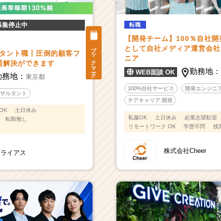
募集停止中
転職
【開発チーム】100％自社開
ブックマーク
として自社メディア運営会社
ルタント職丨圧倒的顧客フ
ニア
題解決ができます
勤務地
WEB面談 OK
勤務地：
東京都
100%自社サービス
開発エンジニ
サルタント
チアキャリア 開発
OK
土日休み
私服OK
土日休み
起業志望歓迎
転勤無し
リモートワーク OK
学歴不問
残
株式会社Cheer
リライアス