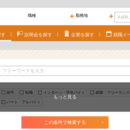
探す
説明会を
探す
企業を
探す
就職
イ
新卒
転職
インターン・学生バイト
副業・フリーランス
パート・アルバイト