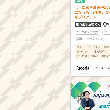
新卒
【一次選考通過率10
になれる！/仕事と
考プログラム
WEB面談 OK
グッズの企画/営業
グッ
企画・マーケティング
リモートワーク OK
私服
フレックス
未経験OK
初任給25万円以上
離職率
アイグッ