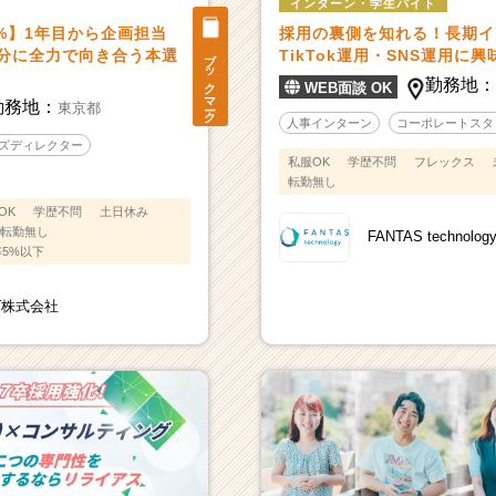
インターン・学生バイト
%】1年目から企画担当
採用の裏側を知れる！長期イ
ブックマーク
自分に全力で向き合う本選
TikTok運用・SNS運用に
勤務地
WEB面談 OK
勤務地：
東京都
人事インターン
コーポレートスタ
ズディレクター
私服OK
学歴不問
フレックス
転勤無し
OK
学歴不問
土日休み
転勤無し
FANTAS technol
5%以下
ズ株式会社