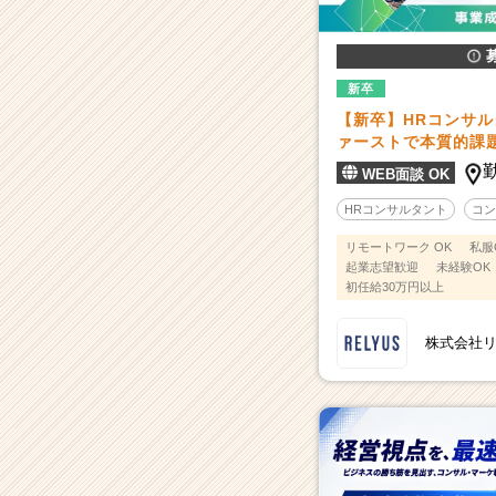
新卒
【新卒】HRコンサ
ァーストで本質的課
WEB面談 OK
HRコンサルタント
コン
リモートワーク OK
私服
起業志望歓迎
未経験OK
初任給30万円以上
株式会社