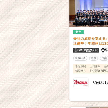
新卒
会社の成長を支える
活躍中！年間休日12
WEB面談 OK
財務経理
総務
法務
学歴不問
土日休み
起
転勤無し
初任給25万円
BRANU