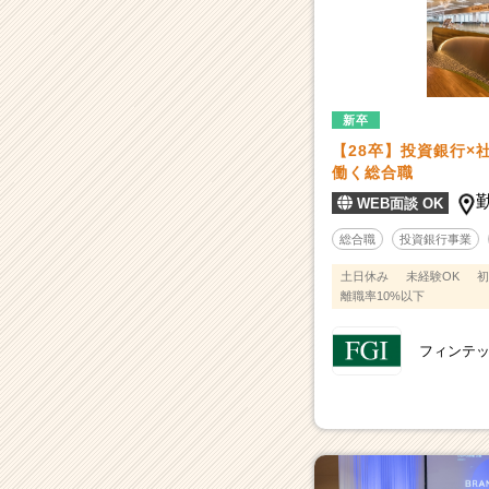
新卒
【28卒】投資銀行×
働く総合職
WEB面談 OK
総合職
投資銀行事業
土日休み
未経験OK
初
離職率10%以下
フィンテッ