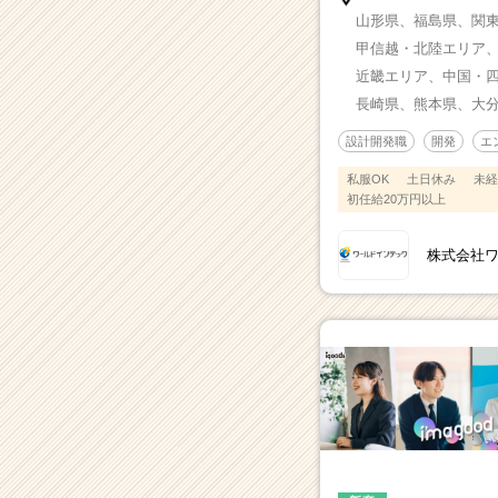
山形県、
福島県、
関
甲信越・北陸エリア
近畿エリア、
中国・
長崎県、
熊本県、
大
設計開発職
開発
エ
私服OK
土日休み
未経
初任給20万円以上
株式会社