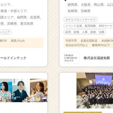
東エリア、
静岡県、
大阪府、
岡山県、
山
、
東海・中部エリア、
長崎県、
宮崎県
四国エリア、
福岡県、
佐賀県、
ホテルフロントサービス
分県、
宮崎県、
鹿児島県
イベント企画、販売戦略、SNSマーケ
経理、財務、人事、総務、法務
ンジニア
学歴不問
起業志望歓迎
未経験O
験OK
残業少なめ
初任給25万円以上
離職率5%以下
株式会社温故知新
ワールドインテック