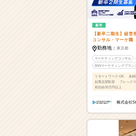
新卒
【新卒二期生】経営
コンサル・マーケ職
勤務地：
東京都
マーケティングコンサル
SNSマーケティングプラン
リモートワーク OK
未経
起業志望歓迎
フレック
初任給30万円以上
株式会社Stru