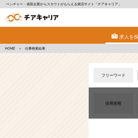
ベンチャー・成長企業からスカウトがもらえる就活サイト「チアキャリア」
仕
事・
求人を
求
人
HOME
＞
仕事検索結果
検
索
|
ベ
フリーワード
ン
チ
ャ
ー・
成
採用形態
長
企
業
か
ら