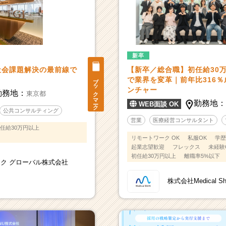
新卒
社会課題解決の最前線で
【新卒／総合職】初任給30万
ブックマーク
で業界を変革｜前年比316
ンチャー
勤務地：
東京都
勤務地
WEB面談 OK
公共コンサルティング
営業
医療経営コンサルタント
任給30万円以上
リモートワーク OK
私服OK
学歴
起業志望歓迎
フレックス
未経験
初任給30万円以上
離職率5%以下
ク グローバル株式会社
株式会社Medical Shi