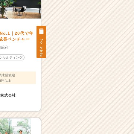
o.1｜20代で年
ブックマーク
急成長ベンチャー
大阪府
ンサルティング
業志望歓迎
万円以上
ン株式会社