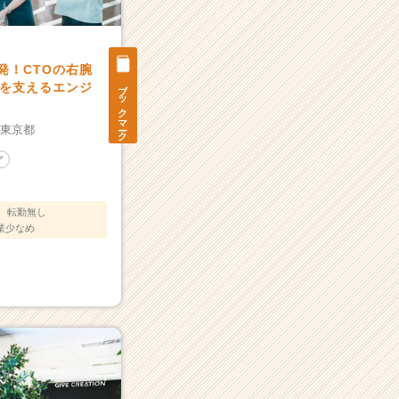
発！CTOの右腕
ブックマーク
を支えるエンジ
：
東京都
ア
転勤無し
業少なめ