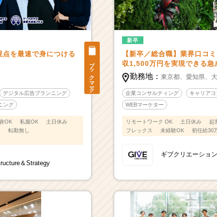
新卒
視点を最速で身につける
【新卒／総合職】業界口コミN
ブックマーク
収1,500万円を実現できる
勤務地：
東京都、
愛知県、
デジタル広告プランニング
企業コンサルティング
キャリアコ
ニング
WEBマーケター
験OK
私服OK
土日休み
リモートワーク OK
土日休み
起
ス
転勤無し
フレックス
未経験OK
初任給30
ギブクリエーショ
cture＆Strategy