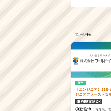
ス
カ
ウ
ト
が
届
く
21〜40件目
就
活
サ
イ
ト
チ
ア
キ
ャ
新卒
リ
【エンジニア】11
ア
ジニアファーストな環境
（CheerCareer）
WEB面談 OK
勤務地：
青森県、