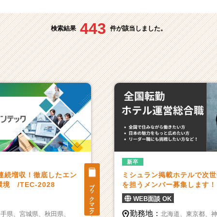
443
検索結果
件が該当しました。
新卒
期連続増収！徹底したエン
ミシュラン掲載ホテルで次世
ブックマーク
 /TEC-2028
を担うメンバー募集します！
WEB面談 OK
勤務地：
岩手県、
宮城県、
秋田県、
北海道、
東京都、