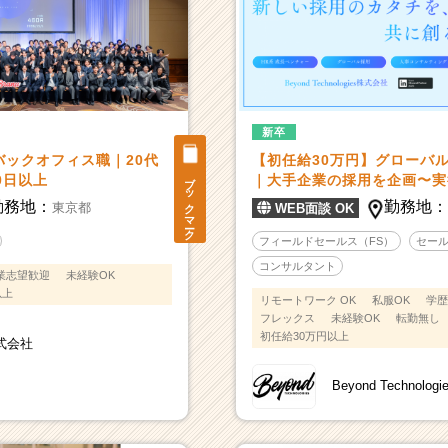
新卒
バックオフィス職｜20代
【初任給30万円】グローバ
ブックマーク
0日以上
｜大手企業の採用を企画〜実
勤務地：
勤務地
東京都
WEB面談 OK
フィールドセールス（FS）
セー
コンサルタント
業志望歓迎
未経験OK
以上
リモートワーク OK
私服OK
学歴
フレックス
未経験OK
転勤無し
初任給30万円以上
株式会社
Beyond Technolo