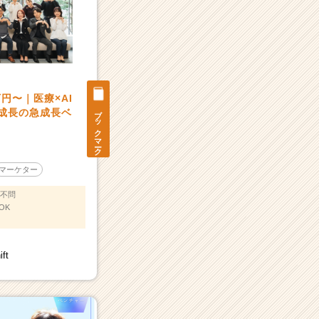
円〜｜医療×AI
ブックマーク
％成長の急成長ベ
：
マーケター
不問
OK
ft