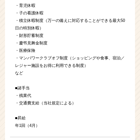
・育児休暇
・⼦の看護休暇
・積⽴休暇制度（万⼀の備えに対応することができる最⼤50
⽇の特別休暇）
・財形貯蓄制度
・慶弔⾒舞⾦制度
・医療保険
・マンパワークラブオフ制度（ショッピングや⾷事、宿泊／
レジャー施設をお得に利⽤できる制度）
など
■諸手当
・残業代
・交通費支給（当社規定による）
■昇給
年1回（4月）