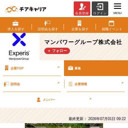
MENU
会員登録
ログイン
マ
ン
パ
求人を
探す
説明会を
探す
企業を
探す
就職
イベント
ワ
ー
マンパワーグループ株式会社
グ
＋ フォロー
ル
ー
プ
>
企業TOP
募集
株
式
会
>
>
説明会
企業情報
社
の
>
採
メンバー
用/
求
人
最終更新： 2026年07月01日 09:22
-