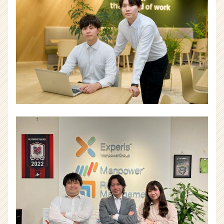
チ
ャ
ー・
成
長
企
業
か
ら
ス
カ
ウ
ト
が
届
く
就
活
サ
イ
ト