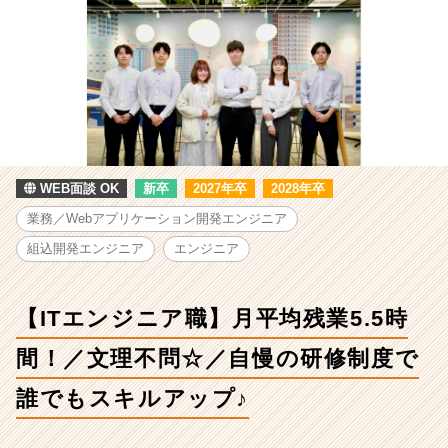
【IT
エ
ン
ジ
ニ
ア
職】
月
平
WEB面談 OK
新卒
2027年卒
2028年卒
均
残
業務／Webアプリケーション開発エンジニア
業
組込開発エンジニア
エンジニア
5.5
時
間！
【ITエンジニア職】月平均残業5.5時
／
文
間！／文理不問☆／自慢の研修制度で
理
不
誰でもスキルアップ♪
問
☆
／