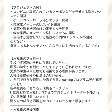
【プロジェクトの例】
・コンビニに設置されているクーポンなどを発券する端末のシ
ステム開発
・ゲームコントローラ部分のソフト開発
・某家電メーカーのECサイト開発
・病院や医療機関向けの電子カルテ開発
・飲食業界のオンライン発注システムの開発
・自治体が運営している施設の予約WEBシステムの開発
などなど・・・
身近にあるあんなモノやこんなモノにも携わっているんです♪
【入社後のフォロー】
学校でIT関連の学科に在籍していたり、
理系の学生が有利だったりするように思われがちですが、
文系の学生や未経験でも活躍できる理由があります。
入社後基礎研修や配属後のOJT研修、
ご自宅で好きな時間に受講できるe-learningプログラム等が充実
しており、
新卒社員を「育てる」環境もバッチリ☆
IT知識ゼロで入社し、3年目でプロジェクトリーダーを任され
ている先輩社員もいます！
皆さんの成長と活躍を全力でフォローさせて頂きます！
━━━━━━━━━━━━━
・入社後の基礎研修