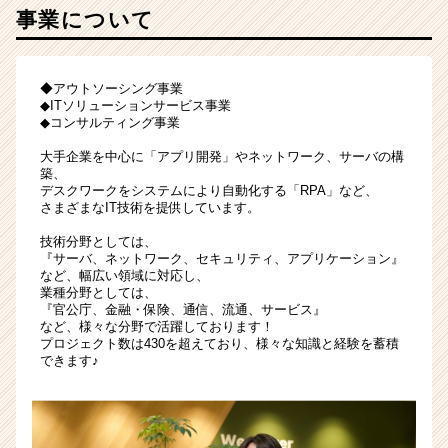
事業について
自
慢
の
研
◆アウトソーシング事業
修
◆ITソリューションサービス事業
◆コンサルティング事業
制
度
大手企業を中心に「アプリ開発」やネットワーク、サーバの構
で
築、
誰
デスクワークをシステムにより自動化する「RPA」など、
で
さまざまなIT技術を提供しています。
も
技術分野としては、
ス
『サーバ、ネットワーク、セキュリティ、アプリケーション』
キ
など、幅広い領域に対応し、
ル
業種分野としては、
『官公庁、金融・保険、通信、流通、サービス』
ア
など、様々な分野で活躍しております！
ッ
プロジェクト数は430を超えており、様々な知識と経験を蓄積
プ
できます♪
♪
|
ベ
ン