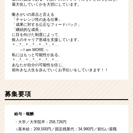
最大化していくかを大切にしています。
働きがいの原点と言える
「チャレンジ性のある仕事」
「成果に対する公正なフィードバック」
「継続的な成長」
に目を向けた制度によって、
個人のキャリア形成を支援しています。
＊…*…＊…*…＊…*…＊…
～I am MORE.～
私にはもっと可能性がある。
＊…*…＊…*…＊…*…＊…
あなたが自分の可能性を信じ、
前向きな人生を歩んでいくお手伝いをしていきます！！
募集要項
給与・報酬
・大学／大学院卒：258,726円
（基本給：209,500円／固定残業代：34,980円／前払い退職