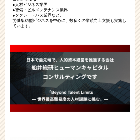
ド
●人材ビジネス業界
●警備・ビルメンテナンス業界
す
●タクシー・バス業界など、
る
労働集約型ビジネスを中心に、数多くの業績向上支援も実施し
|
ています。
ベ
ン
チ
ャ
ー・
成
長
企
業
か
ら
ス
カ
ウ
ト
が
届