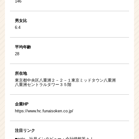
146
男女比
6:4
平均年齢
28
所在地
東京都中央区八重洲２－２－１東京ミッドタウン八重洲
八重洲セントラルタワー３５階
企業HP
https://www.hc.funaisoken.co.jp/
注目リンク
■
note
社員インタビュー・会社情報等々！