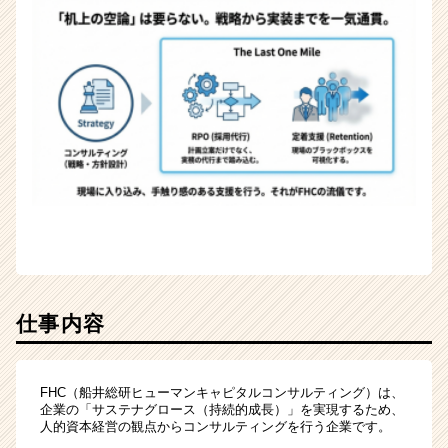
く
就
活
サ
イ
ト
チ
ア
キ
ャ
リ
ア
（CheerCareer）
仕事内容
FHC（船井総研ヒューマンキャピタルコンサルティング）は、
企業の「サステナグロース（持続的成長）」を実現するため、
人的資本経営の観点からコンサルティングを行う企業です。