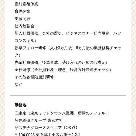
産前産後休業
育児休業
支援同行
社内勉強会
新入社員研修（会社の歴史、ビジネスマナー社内規定、パソ
コンスキル）
新卒フォロー研修（入社3カ月後、6カ月後の業務修得チェッ
ク）
先輩社員研修（後輩育成、受け入れのための心構え）
全社研修（全社員対象・理念、経営方針浸透チェック）
その他各種階層別研修
など
勤務地
〇東京（東京ミッドタウン八重洲）所属のデフォルト
船井総研グループ 東京本社
サステナグローススクエア TOKYO
〒104-0028 東京都中央区八重洲2-2-1