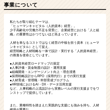
事業について
ル
タ
ン
ト
私たちが取り組むテーマは、
職
「ヒューマンキャピタル（人的資本）経営」。
少子高齢化や労働力不足を背景に、企業経営における「人と組
｜
織」の重要性はかつてないほど高まっています。
人
的
人材を単なるコストではなく経営の中核を担う資本（ヒューマ
資
ンキャピタル）として捉え、
本
経営戦略と人材戦略を一体で設計・実行する「人的資本経営」
の推進を使命としています。
経
営
●人的資本経営ロードマップの策定
か
●人事評価・賃金制度の設計・運用支援
ら
●組織開発・エンゲージメント向上・理念浸透
●採用戦略設計からRPO（採用代行）までの実行支援
企
●人材育成・管理職・幹部育成プログラム
業
●HR領域におけるAI・DX・データ活用支援
変
など、人事戦略の上流設計から実務レベルの実行支援までをワ
革
ンストップで提供しています。
を
リ
また、業種特性を踏まえた実践的な支援にも強みを持ち、人材
ー
確保が重要な