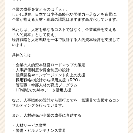
企業の成長を支えるのは「人」。
しかし現在、日本では少子高齢化や労働力不足などを背景に、
企業が抱える人材・組織の課題はますます高度化しています。
私たちは、人材を単なるコストではなく、企業成長を支える
「人的資本」として捉え、
経営戦略と人材戦略を一体で設計する人的資本経営を支援して
います。
具体的には
・企業の人的資本経営ロードマップの策定
・人事評価制度や賃金制度の設計
・組織開発やエンゲージメント向上の支援
・採用戦略の設計から採用支援（RPO）
・管理職・幹部人材の育成プログラム
・HR領域でのAIやデータ活用支援
など、人事戦略の設計から実行までを一気通貫で支援するコン
サルティングを行っています。
また、人材確保が企業の成長に直結する
・人材サービス業界
・警備・ビルメンテナンス業界