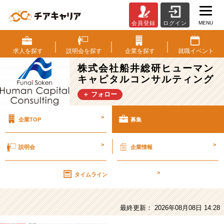
MENU
会員登録
ログイン
株
式
会
求人を
探す
説明会を
探す
企業を
探す
就職
イベント
社
株式会社船井総研ヒューマン
船
キャピタルコンサルティング
井
総
＋ フォロー
研
ヒ
>
企業TOP
募集
ュ
ー
マ
>
>
説明会
企業情報
ン
キ
>
ャ
タイムライン
ピ
タ
ル
最終更新： 2026年08月08日 14:28
コ