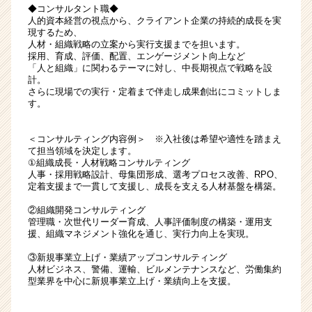
◆コンサルタント職◆
人的資本経営の視点から、クライアント企業の持続的成長を実
現するため、
人材・組織戦略の立案から実行支援までを担います。
採用、育成、評価、配置、エンゲージメント向上など
「人と組織」に関わるテーマに対し、中長期視点で戦略を設
計。
さらに現場での実行・定着まで伴走し成果創出にコミットしま
す。
＜コンサルティング内容例＞ ※入社後は希望や適性を踏まえ
て担当領域を決定します。
①組織成長・人材戦略コンサルティング
人事・採用戦略設計、母集団形成、選考プロセス改善、RPO、
定着支援まで一貫して支援し、成長を支える人材基盤を構築。
②組織開発コンサルティング
管理職・次世代リーダー育成、人事評価制度の構築・運用支
援、組織マネジメント強化を通じ、実行力向上を実現。
③新規事業立上げ・業績アップコンサルティング
人材ビジネス、警備、運輸、ビルメンテナンスなど、労働集約
型業界を中心に新規事業立上げ・業績向上を支援。