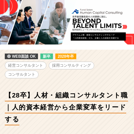
ン
サ
ル
テ
ィ
ン
グ
の
採
WEB面談 OK
新卒
2028年卒
用/
求
経営コンサルタント
採用コンサルティング
人
コンサルタント
-
【28
卒】
【28卒】人材・組織コンサルタント職
人
材・
｜人的資本経営から企業変革をリード
組
織
する
コ
ン
サ