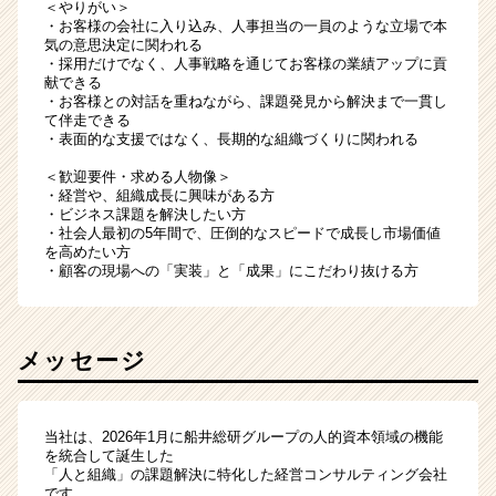
＜やりがい＞
・お客様の会社に入り込み、人事担当の一員のような立場で本
気の意思決定に関われる
・採用だけでなく、人事戦略を通じてお客様の業績アップに貢
献できる
・お客様との対話を重ねながら、課題発見から解決まで一貫し
て伴走できる
・表面的な支援ではなく、長期的な組織づくりに関われる
＜歓迎要件・求める人物像＞
・経営や、組織成長に興味がある方
・ビジネス課題を解決したい方
・社会人最初の5年間で、圧倒的なスピードで成長し市場価値
を高めたい方
・顧客の現場への「実装」と「成果」にこだわり抜ける方
メッセージ
当社は、2026年1月に船井総研グループの人的資本領域の機能
を統合して誕生した
「人と組織」の課題解決に特化した経営コンサルティング会社
です。