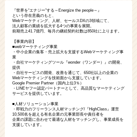
ー！
『世界を“エナジー”する～Energize the people～』
平
という存在意義のもと、
均
Webマーケティング、人材、セールスDXの3領域にて、
年
法人顧客の業績を拡大する4つの事業を展開。
前期売上41.7億円、毎月の継続契約社数は850社に上ります。
収
1,200
【事業内容】
万
■webマーケティング事業
円
・中小企業の集客・売上拡大を支援するWebマーケティング事
|
業
・自社マーケティングツール『wonder（ワンダー）』の開発、
ベ
提供
ン
・自社サービスの開発、改善を通じて、650社以上の企業の
チ
Webマーケティングを技術面から支援しています。
ャ
Google Premier Partner（国内上位3％）
・LINEヤフー認定パートナーとして、高品質なマーケティング
ー・
サービスを提供しています。
成
長
■人材ソリューション事業
企
・即戦力のフリーランス人材マッチング/『HighClass』運営
10,500名を超える有名企業の元事業部長や責任者を
業
企業の課題に合わせて最適な人材をマッチングし、事業成長を
か
支援しています。
ら
ス