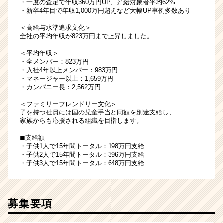
・一度の査定で年収360万円UP、昇給対象者平均62%
・新卒4年目で年収1,000万円超えなど大幅UP事例多数あり
＜高給与水準追求文化＞
全社の平均年収が823万円まで上昇しました。
＜平均年収＞
・全メンバー：823万円
・入社4年以上メンバー：983万円
・マネージャー以上：1,659万円
・カンパニー長：2,562万円
＜ファミリーフレンドリー文化＞
子を持つ社員には国の児童手当と同額を別途支給し、
家族からも応援される組織を目指します。
◼︎支給額
・子供1人で15年間トータル：198万円支給
・子供2人で15年間トータル：396万円支給
・子供3人で15年間トータル：648万円支給
募集要項