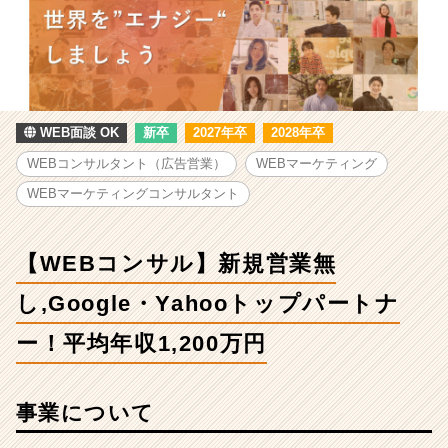
求
人
-
【WEB
コ
ン
サ
WEB面談 OK
新卒
2027年卒
2028年卒
ル】
WEBコンサルタント（広告営業）
WEBマーケティング
新
規
WEBマーケティングコンサルタント
営
業
無
【WEBコンサル】新規営業無
し,Google・
Yahoo
し,Google・Yahooトップパートナ
ト
ー！平均年収1,200万円
ッ
プ
パ
ー
事業について
ト
ナ