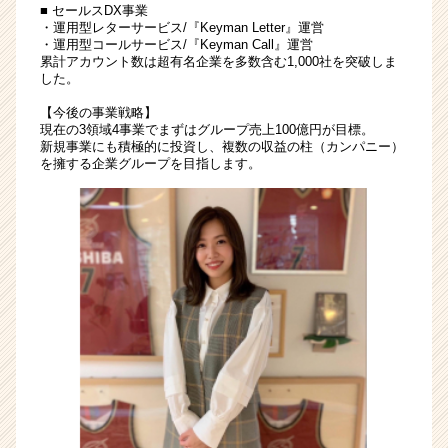
■ セールスDX事業
カ
・運用型レターサービス/『Keyman Letter』運営
ウ
・運用型コールサービス/『Keyman Call』運営
ト
累計アカウント数は超有名企業を多数含む1,000社を突破しま
が
した。
届
【今後の事業戦略】
く
現在の3領域4事業でまずはグループ売上100億円が目標。
就
新規事業にも積極的に投資し、複数の収益の柱（カンパニー）
活
を擁する企業グループを目指します。
サ
イ
ト
チ
ア
キ
ャ
リ
ア
（CheerCareer）