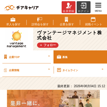
MENU
会員登録
ログイン
ヴ
ァ
ン
求人を
探す
説明会を
探す
企業を
探す
就職
イベント
テ
ヴァンテージマネジメント株
ー
式会社
ジ
マ
＋ フォロー
ネ
ジ
>
企業TOP
募集
メ
ン
ト
>
>
企業情報
タイムライン
株
式
会
最終更新： 2026年08月04日 15:12
社
の
採
用/