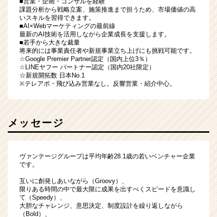
■営業・企画・コンサルを経験
課題分析から戦略立案、施策推進まで担うため、市場価値の高
いスキルを習得できます。
■AI×Webマーケティングの最前線
最新のAI技術を活用しながら企業成長を支援します。
■若手から大きな裁量
将来的には事業責任者や新規事業立ち上げにも挑戦可能です。
☆Google Premier Partner認定（国内上位3％）
☆LINEヤフー パートナー認定（国内20社限定）
☆新規開拓数 日本No.1
※テレアポ・飛び込み営業なし。反響営業・紹介中心。
メッセージ
ヴァンテージグループは平均年齢28.1歳の若いベンチャー企業
です。
互いに創発しあいながら（Groovy）、
限りある時間の中で最大限に成果を出すべくスピードを意識し
て（Speedy）、
大胆なチャレンジ、意思決定、制度設計を繰り返しながら
（Bold）、