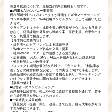
※選考状況に応じて、最短2日で内定獲得も可能です。
◼︎WEB＆AIカンパニー事業部
現在650社以上のプロジェクトが稼働するWebマーケティング
コンサル事業にて、Web戦略コンサルタントとして活躍いただ
きます。
クライアントは中小・成長企業の経営者が中心。単なる営業で
はなく、経営課題の発見から戦略立案、実行支援、成果創出ま
でを一気通貫で担当します。
【具体的な業務内容】
・経営者へのヒアリングによる課題発見
・Webマーケティング戦略の立案・提案
・社内Webマーケターとの連携による施策実行
・広告運用、SEO、SNS、AI活用を組み合わせた課題解決
・効果検証および改善提案
プロジェクト期間は最低3か月以上。「売上向上」「利益率改
善」などの経営目標を設定し、その実現に向けて伴走します。
新商品開発や経営会議へ参加する機会もあり、マーケティング
だけでなく事業全体に関わる経験を積むことができます。
【事業の魅力】
■経営者へのコンサルティング
商談相手は経営者。売上や利益に直結する提案を通じて、若手
から経営視点を身につけられます。
■一気通貫で成果創出
「課題発見→提案→実行→改善」まで担当。自ら成果を創り出
す力が身につきます。