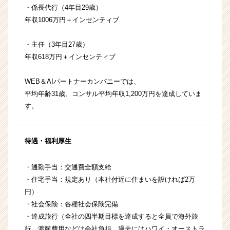
・係長代行（4年目29歳）
年収1006万円＋インセンティブ
・主任（3年目27歳）
年収618万円＋インセンティブ
WEB＆AIパートナーカンパニーでは、
平均年齢31歳、コンサル平均年収1,200万円を達成していま
す。
待遇・福利厚生
・通勤手当：交通費全額支給
・住宅手当：規定あり（本社付近に住まいを設ければ2万
円）
・社会保険：各種社会保険完備
・達成旅行（全社の四半期目標を達成すると全員で海外旅
行。渡航費用などは会社負担。過去にはハワイ・オーストラ