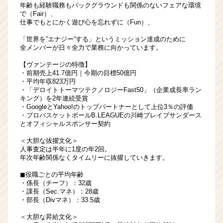
年齢も経験職務もバックグラウンドも関係のないフェアな環境
で（Fair）、
仕事でもとにかく遊び心を忘れずに（Fun）、
「世界を”エナジー”する」というミッション達成のために
全メンバーが日々全力で業務に向かっています。
【ヴァンテージの特徴】
・前期売上41.7億円｜今期の目標50億円
・平均年収823万円
・「デロイトトーマツテクノロジーFast50」（企業成長率ラン
キング）を2年連続受賞
・GoogleとYahoo!のトップパートナーとして上位3％の評価
・プロバスケットボールB.LEAGUEの川崎ブレイブサンダース
とオフィシャルスポンサー契約
＜大胆な抜擢文化＞
人事査定は半年に1度の年2回。
年次年齢関係なくタイムリーに抜擢していきます。
◼︎役職ごとの平均年齢
・係長（チーフ）：32歳
・課長（Sec.マネ）：28歳
・部長（Divマネ）：33.5歳
＜大胆な昇給文化＞