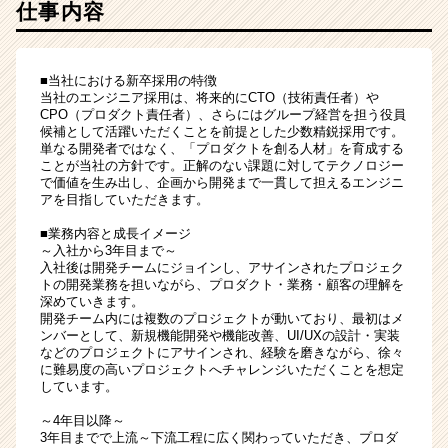
仕事内容
■当社における新卒採用の特徴
当社のエンジニア採用は、将来的にCTO（技術責任者）や
CPO（プロダクト責任者）、さらにはグループ経営を担う役員
候補として活躍いただくことを前提とした少数精鋭採用です。
単なる開発者ではなく、「プロダクトを創る人材」を育成する
ことが当社の方針です。正解のない課題に対してテクノロジー
で価値を生み出し、企画から開発まで一貫して担えるエンジニ
アを目指していただきます。
■業務内容と成長イメージ
～入社から3年目まで～
入社後は開発チームにジョインし、アサインされたプロジェク
トの開発業務を担いながら、プロダクト・業務・顧客の理解を
深めていきます。
開発チーム内には複数のプロジェクトが動いており、最初はメ
ンバーとして、新規機能開発や機能改善、UI/UXの設計・実装
などのプロジェクトにアサインされ、経験を磨きながら、徐々
に難易度の高いプロジェクトへチャレンジいただくことを想定
しています。
～4年目以降～
3年目までで上流～下流工程に広く関わっていただき、プロダ