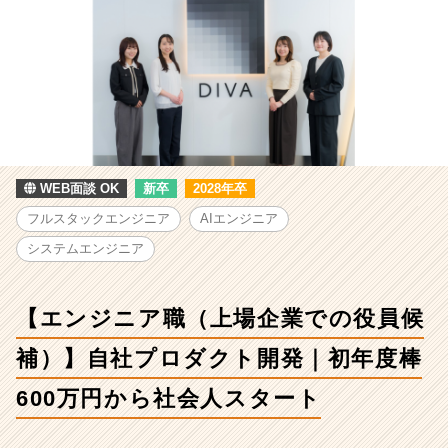
職
（上
場
企
業
で
の
役
員
WEB面談 OK
新卒
2028年卒
候
補）】
フルスタックエンジニア
AIエンジニア
自
システムエンジニア
社
プ
ロ
【エンジニア職（上場企業での役員候
ダ
ク
補）】自社プロダクト開発｜初年度棒
ト
開
600万円から社会人スタート
発
｜
初