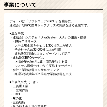
事業について
年
度
棒
600
ディーバは「ソフトウェア×BPO」を強みに、
万
連結会計領域で国内トップクラスの実績を誇る企業です。
円
■主な事業
か
・連結会計システム「DivaSystem LCA」の開発・提供
ら
- 1997年リリース
社
- 大手上場企業を中心に1,300社以上が導入
会
- 子会社を含め33,000社以上が利用
- 連結決算領域のスタンダードとして活用
人
・連結決算BPOサービス
ス
- 上場企業の連結決算・開示業務を支援
タ
- システム提供だけでなく実務までサポート
ー
・会計・業務改善コンサルティング
- 経理財務領域のDX推進や業務改善を支援
ト
|
■主要取引先（一部）
ベ
・三菱重工業
ン
・日立製作所
・KDDI
チ
・味の素
ャ
・三菱地所
ー・
・その他大手上場企業多数