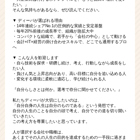
たい。」
そんな気持ちがあるなら、ぜひ読んでください。
▼ ディーバが選ばれる理由
・14年連続シェアNo.1の圧倒的な実績と安定基盤
・毎年20%前後の成長率で、組織が急拡大中
・コンパクトな組織で、若手から「会社の中心」として動ける
・会計×IT×経営の掛け合わせスキルで、どこでも通用するプロ
へ
▼ こんな人を歓迎します
・自ら技術を探求・研鑽し続け、考え、行動しながら成長をし
たい人
・負けん気と上昇志向があり、高い目標に自分を追い込める人
・変化する環境に柔軟に適応し、学び続けられる人
『自分らしさとは何か。選考で存分に聞かせてください。』
私たちディーバが大切にしたいのは、
「自分自身の人生は自分のものである」という発想です。
自分の人生のことを自分の頭で考え、自分でその道を切り開い
ていきたい。
この考え方を尊重したいと思っています。
人が選択する会社や職種は、
あくまでその人の人生の目的を達成するための一手段に過ぎま