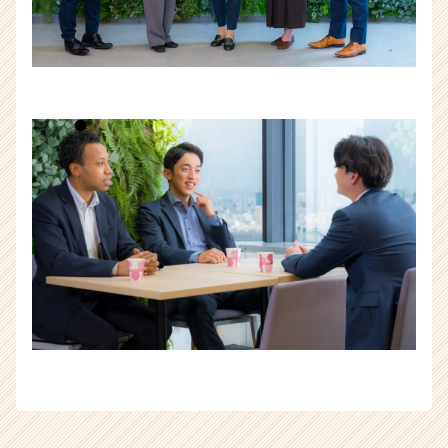
ャ
リ
ア
（CheerCareer）