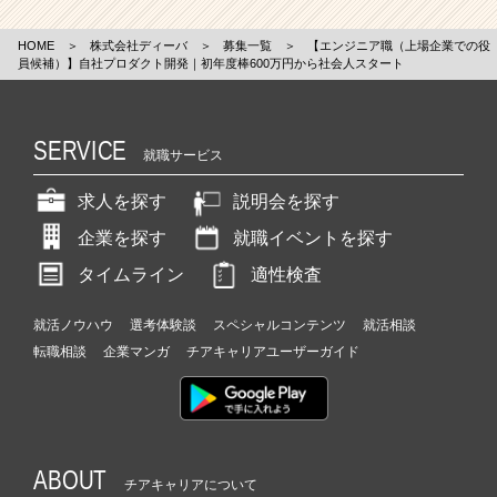
HOME
＞
株式会社ディーバ
＞
募集一覧
＞
【エンジニア職（上場企業での役
員候補）】自社プロダクト開発｜初年度棒600万円から社会人スタート
SERVICE
就職サービス
求人を探す
説明会を探す
企業を探す
就職イベントを探す
タイムライン
適性検査
就活ノウハウ
選考体験談
スペシャルコンテンツ
就活相談
転職相談
企業マンガ
チアキャリアユーザーガイド
ABOUT
チアキャリアについて