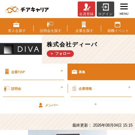
MENU
会員登録
ログイン
株
式
会
求人を
探す
説明会を
探す
企業を
探す
就職
イベント
社
デ
株式会社ディーバ
ィ
＋ フォロー
ー
バ
の
>
企業TOP
募集
採
用/
求
>
>
説明会
企業情報
人
-
>
【エ
メンバー
ン
ジ
ニ
最終更新： 2026年08月04日 15:15
ア