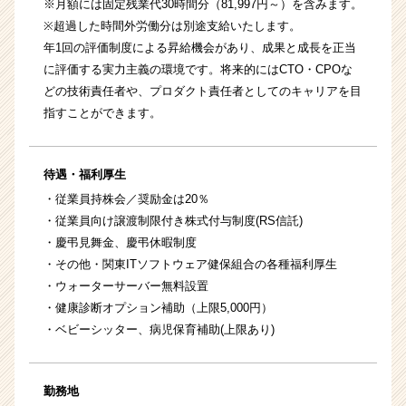
※月額には固定残業代30時間分（81,997円～）を含みます。
※超過した時間外労働分は別途支給いたします。
年1回の評価制度による昇給機会があり、成果と成長を正当
に評価する実力主義の環境です。将来的にはCTO・CPOな
どの技術責任者や、プロダクト責任者としてのキャリアを目
指すことができます。
待遇・福利厚生
・従業員持株会／奨励金は20％
・従業員向け譲渡制限付き株式付与制度(RS信託)
・慶弔見舞金、慶弔休暇制度
・その他・関東ITソフトウェア健保組合の各種福利厚生
・ウォーターサーバー無料設置
・健康診断オプション補助（上限5,000円）
・ベビーシッター、病児保育補助(上限あり)
勤務地