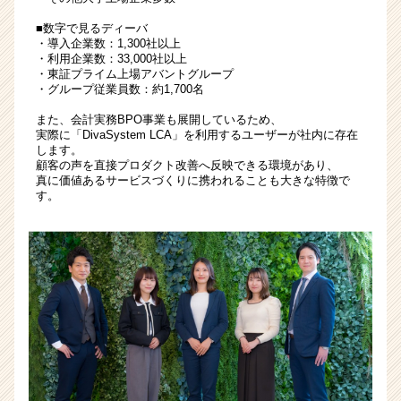
成
■数字で見るディーバ
長
・導入企業数：1,300社以上
企
・利用企業数：33,000社以上
業
・東証プライム上場アバントグループ
か
・グループ従業員数：約1,700名
ら
また、会計実務BPO事業も展開しているため、
ス
実際に「DivaSystem LCA」を利用するユーザーが社内に存在
カ
します。
ウ
顧客の声を直接プロダクト改善へ反映できる環境があり、
ト
真に価値あるサービスづくりに携われることも大きな特徴で
す。
が
届
く
就
活
サ
イ
ト
チ
ア
キ