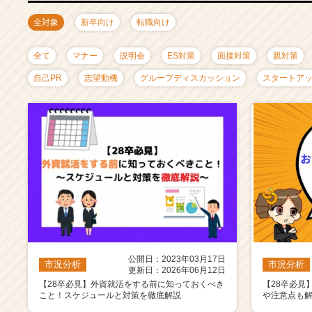
ャ
リ
全対象
新卒向け
転職向け
ア
（C
全て
マナー
説明会
ES対策
面接対策
親対策
h
e
自己PR
志望動機
グループディスカッション
スタートア
e
r
C
a
r
e
e
r）
公開日：2023年03月17日
市況分析
市況分析
更新日：2026年06月12日
【28卒必見】外資就活をする前に知っておくべき
【28卒必見
こと！スケジュールと対策を徹底解説
や注意点も