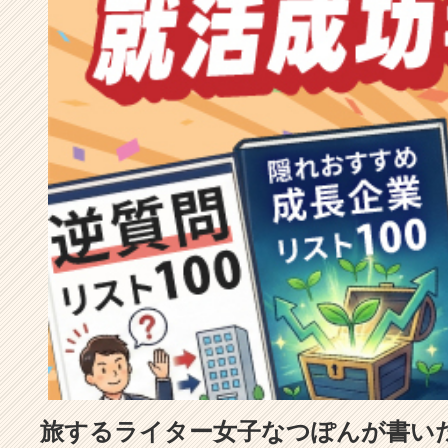
成
長
企
業
か
ら
ス
カ
ウ
ト
が
届
く
就
活
サ
イ
ト
チ
ア
旅するライター女子なつぽんが書いた
キ