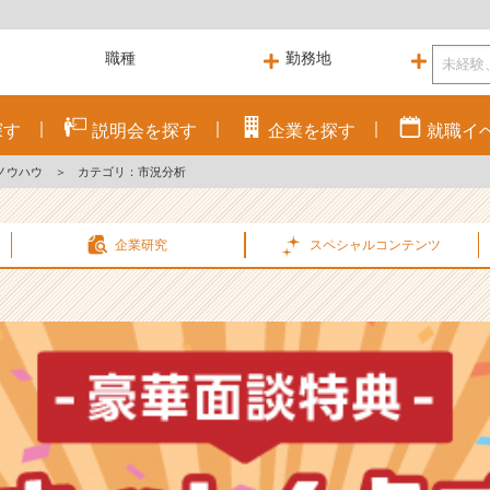
探す
説明会を
探す
企業を
探す
就職
イ
ノウハウ
＞
カテゴリ：市況分析
企業研究
スペシャル
コンテンツ