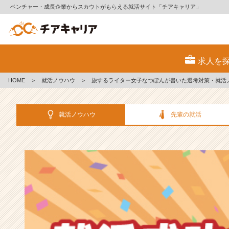
ベンチャー・成長企業からスカウトがもらえる就活サイト「チアキャリア」
選
考
求人を
対
策・
HOME
＞
就活ノウハウ
＞
旅するライター女子なつぽんが書いた選考対策・就活
就
活
ノ
就活ノウハウ
先輩の就活
ウ
ハ
ウ
記
事
|
ベ
ン
チ
ャ
ー・