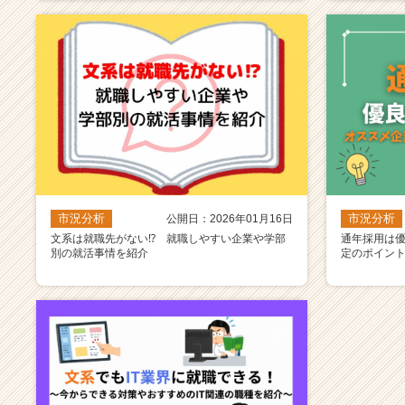
市況分析
市況分析
公開日：2026年01月16日
文系は就職先がない⁉ 就職しやすい企業や学部
通年採用は
別の就活事情を紹介
定のポイン