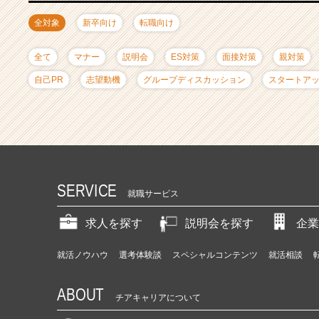
ャ
リ
全対象
新卒向け
転職向け
ア
（C
全て
マナー
説明会
ES対策
面接対策
親対策
h
e
自己PR
志望動機
グループディスカッション
スタートア
e
r
C
a
r
e
e
SERVICE
就職サービス
r）
求人を探す
説明会を探す
企業
就活ノウハウ
選考体験談
スペシャルコンテンツ
就活相談
ABOUT
チアキャリアについて