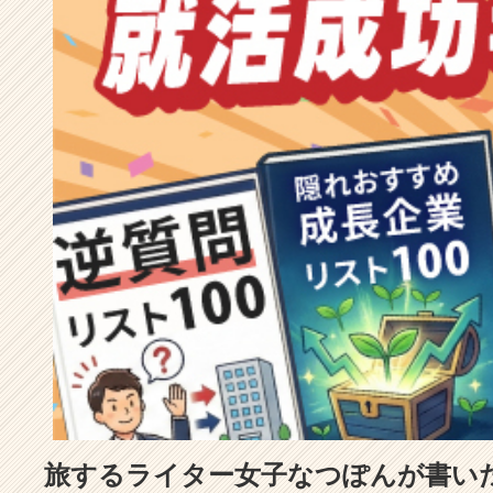
成
長
企
業
か
ら
ス
カ
ウ
ト
が
届
く
就
活
サ
イ
ト
チ
ア
旅するライター女子なつぽんが書い
キ