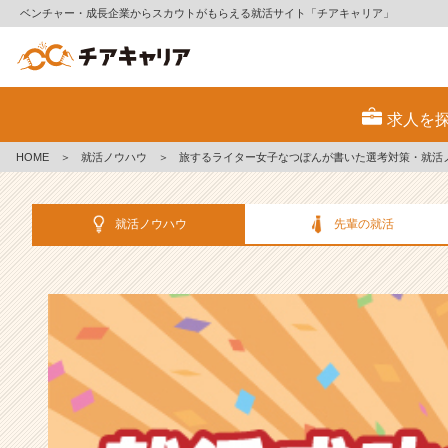
ベンチャー・成長企業からスカウトがもらえる就活サイト「チアキャリア」
選
考
求人を
対
策・
HOME
＞
就活ノウハウ
＞
旅するライター女子なつぽんが書いた選考対策・就活
就
活
ノ
就活ノウハウ
先輩の就活
ウ
ハ
ウ
記
事
|
ベ
ン
チ
ャ
ー・