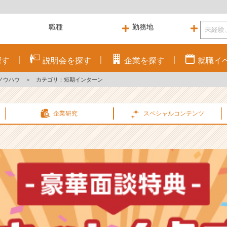
探す
説明会を
探す
企業を
探す
就職
イ
ノウハウ
＞
カテゴリ：短期インターン
企業研究
スペシャル
コンテンツ